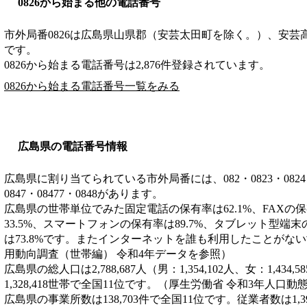
0826から始まる他の電話番号
市外局番
0826
は
広島県山県郡（安芸太田町を除く。）、安芸
です。
0826から始まる電話番号は2,876件登録されています。
0826から始まる電話番号一覧をみる
広島県の電話番号情報
広島県に割り当てられている市外局番には、082・0823・0824・082
0847・08477・0848があります。
広島県の世帯単位でみた固定電話の保有率は62.1%、FAXの保
33.5%、スマートフォンの保有率は89.7%、タブレット型端末
は73.8%です。またインターネットを誰も利用したことがない
用動向調査（世帯編） 令和4年データを参照）
広島県の総人口は2,788,687人（男：1,354,102人、女：1,43
1,328,418世帯で全国11位です。（厚生労働省 令和3年人口
広島県の事業所数は138,703件で全国11位です。従業者数は1,3