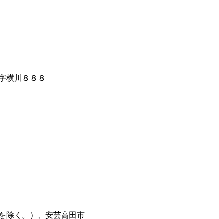
字横川８８８
を除く。）、安芸高田市