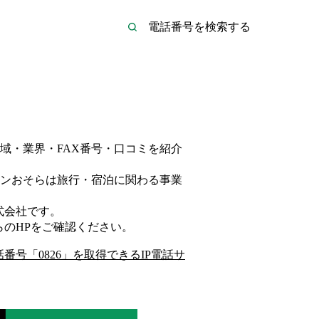
域・業界・FAX番号・口コミを紹介
ンおそらは
旅行・宿泊
に関わる事業
。
式会社
です。
ら
のHP
をご確認ください。
話番号「
0826
」を取得できるIP電話サ