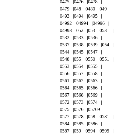
0475
0476
0478
0479
048
0480
049
0493
0494
0495
04992
04994
04996
04998
052
053
0531
0532
0533
0536
0537
0538
0539
054
0544
0545
0547
0548
055
0550
0551
0553
0554
0555
0556
0557
0558
0561
0562
0563
0564
0565
0566
0567
0568
0569
0572
0573
0574
0575
0576
05769
0577
0578
058
0581
0584
0585
0586
0587
059
0594
0595