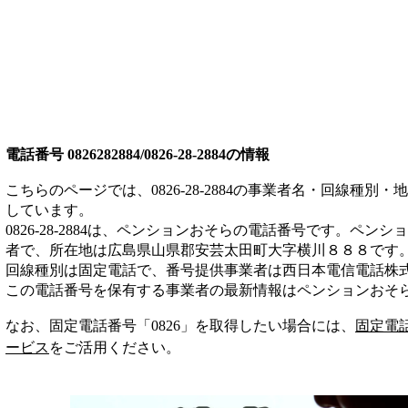
電話番号
0826282884/0826-28-2884
の情報
こちらのページでは、
0826-28-2884
の事業者名・回線種別・地
しています。
0826-28-2884
は、
ペンションおそら
の電話番号です。
ペンショ
者
で、所在地は広島県山県郡安芸太田町大字横川８８８
です
回線種別は
固定電話
で、番号提供事業者は
西日本電信電話株
この電話番号を保有する事業者の最新情報は
ペンションおそ
なお、固定電話番号「
0826
」を取得したい場合には、
固定電
ービス
をご活用ください。