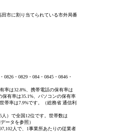
高田市
に割り当てられている市外局番
6・0829・084・0845・0846・
有率は32.8%、携帯電話の保有率は
の保有率は35.1%、パソコンの保有率
世帯率は7.9%です。（総務省 通信利
4,585人）で全国12位です。世帯数は
動態データを参照）
97,102人で、1事業所あたりの従業者