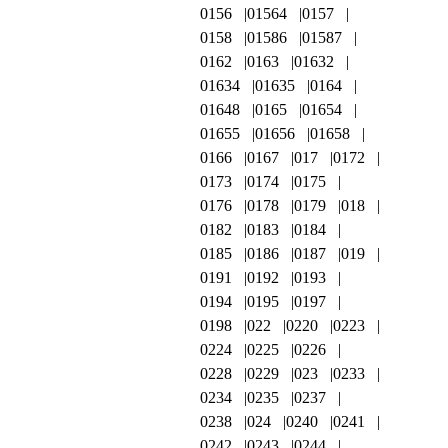
0156
01564
0157
0158
01586
01587
0162
0163
01632
01634
01635
0164
01648
0165
01654
01655
01656
01658
0166
0167
017
0172
0173
0174
0175
0176
0178
0179
018
0182
0183
0184
0185
0186
0187
019
0191
0192
0193
0194
0195
0197
0198
022
0220
0223
0224
0225
0226
0228
0229
023
0233
0234
0235
0237
0238
024
0240
0241
0242
0243
0244