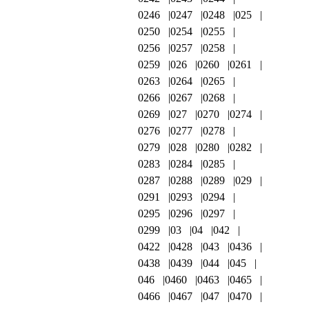
0246
0247
0248
025
0250
0254
0255
0256
0257
0258
0259
026
0260
0261
0263
0264
0265
0266
0267
0268
0269
027
0270
0274
0276
0277
0278
0279
028
0280
0282
0283
0284
0285
0287
0288
0289
029
0291
0293
0294
0295
0296
0297
0299
03
04
042
0422
0428
043
0436
0438
0439
044
045
046
0460
0463
0465
0466
0467
047
0470