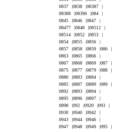
0837
0838
08387
08388
08396
084
0845
0846
0847
08477
0848
08512
08514
0852
0853
0854
0855
0856
0857
0858
0859
086
0863
0865
0866
0867
0868
0869
087
0875
0877
0879
088
0880
0883
0884
0885
0887
0889
089
0892
0893
0894
0895
0896
0897
0898
092
0920
093
0930
0940
0942
0943
0944
0946
0947
0948
0949
095