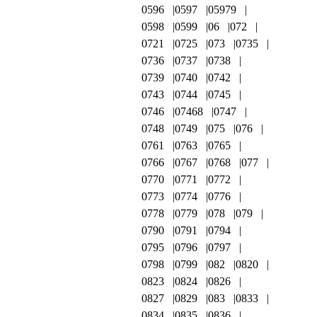
0596
0597
05979
0598
0599
06
072
0721
0725
073
0735
0736
0737
0738
0739
0740
0742
0743
0744
0745
0746
07468
0747
0748
0749
075
076
0761
0763
0765
0766
0767
0768
077
0770
0771
0772
0773
0774
0776
0778
0779
078
079
0790
0791
0794
0795
0796
0797
0798
0799
082
0820
0823
0824
0826
0827
0829
083
0833
0834
0835
0836