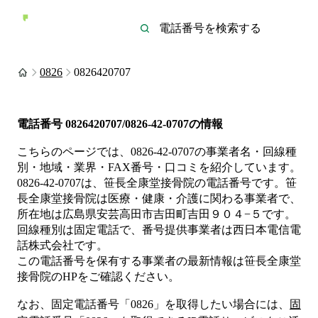
0826
0826420707
電話番号
0826420707/0826-42-0707
の情報
こちらのページでは、
0826-42-0707
の事業者名・回線種
別・地域・業界・FAX番号・口コミを紹介しています。
0826-42-0707
は、
笹長全康堂接骨院
の電話番号です。
笹
長全康堂接骨院は
医療・健康・介護
に関わる事業者
で、
所在地は広島県安芸高田市吉田町吉田９０４−５
です。
回線種別は
固定電話
で、番号提供事業者は
西日本電信電
話株式会社
です。
この電話番号を保有する事業者の最新情報は
笹長全康堂
接骨院
のHP
をご確認ください。
なお、固定電話番号「
0826
」を取得したい場合には、
固