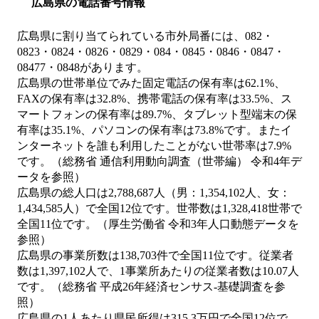
広島県の電話番号情報
広島県に割り当てられている市外局番には、082・
0823・0824・0826・0829・084・0845・0846・0847・
08477・0848があります。
広島県の世帯単位でみた固定電話の保有率は62.1%、
FAXの保有率は32.8%、携帯電話の保有率は33.5%、ス
マートフォンの保有率は89.7%、タブレット型端末の保
有率は35.1%、パソコンの保有率は73.8%です。またイ
ンターネットを誰も利用したことがない世帯率は7.9%
です。（総務省 通信利用動向調査（世帯編） 令和4年デ
ータを参照）
広島県の総人口は2,788,687人（男：1,354,102人、女：
1,434,585人）で全国12位です。世帯数は1,328,418世帯で
全国11位です。（厚生労働省 令和3年人口動態データを
参照）
広島県の事業所数は138,703件で全国11位です。従業者
数は1,397,102人で、1事業所あたりの従業者数は10.07人
です。（総務省 平成26年経済センサス‐基礎調査を参
照）
広島県の1人あたり県民所得は315.3万円で全国12位で