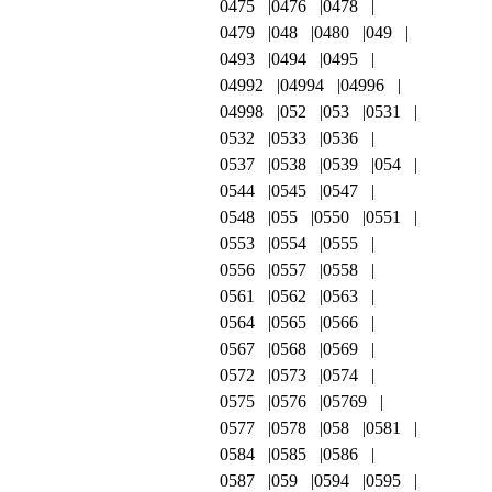
0475
0476
0478
0479
048
0480
049
0493
0494
0495
04992
04994
04996
04998
052
053
0531
0532
0533
0536
0537
0538
0539
054
0544
0545
0547
0548
055
0550
0551
0553
0554
0555
0556
0557
0558
0561
0562
0563
0564
0565
0566
0567
0568
0569
0572
0573
0574
0575
0576
05769
0577
0578
058
0581
0584
0585
0586
0587
059
0594
0595