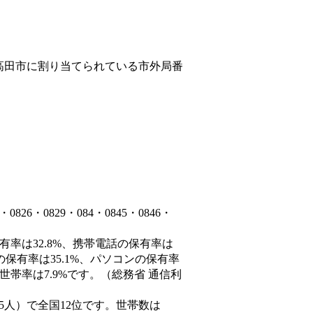
高田市
に割り当てられている市外局番
6・0829・084・0845・0846・
有率は32.8%、携帯電話の保有率は
の保有率は35.1%、パソコンの保有率
世帯率は7.9%です。（総務省 通信利
4,585人）で全国12位です。世帯数は