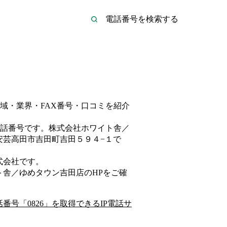
域・業界・FAX番号・口コミを紹介
話番号です。
株式会社ホワイト舎／
安芸高田市吉田町吉田５９４−１
で
式会社
です。
ト舎／ゆめタウン吉田店
のHP
をご確
話番号「
0826
」を取得できるIP電話サ