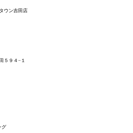
タウン吉田店
田５９４−１
ング