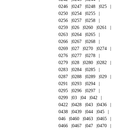
0246
0247
0248
025
0250
0254
0255
0256
0257
0258
0259
026
0260
0261
0263
0264
0265
0266
0267
0268
0269
027
0270
0274
0276
0277
0278
0279
028
0280
0282
0283
0284
0285
0287
0288
0289
029
0291
0293
0294
0295
0296
0297
0299
03
04
042
0422
0428
043
0436
0438
0439
044
045
046
0460
0463
0465
0466
0467
047
0470