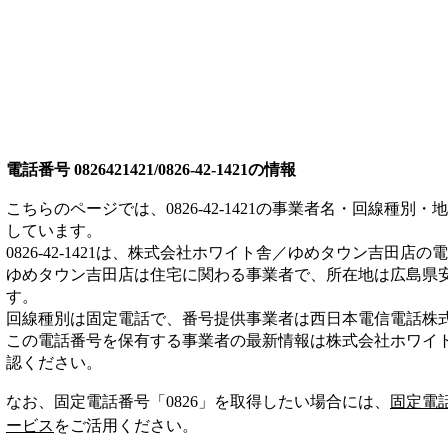
電話番号
0826421421/0826-42-1421
の情報
こちらのページでは、
0826-42-1421
の事業者名・回線種別・地
しています。
0826-42-1421
は、
株式会社ホワイト舎／ゆめタウン吉田店
の電
ゆめタウン吉田店は
住宅
に関わる事業者
で、所在地は広島県
す。
回線種別は
固定電話
で、番号提供事業者は
西日本電信電話株
この電話番号を保有する事業者の最新情報は
株式会社ホワイ
認ください。
なお、固定電話番号「
0826
」を取得したい場合には、
固定電
ービス
をご活用ください。