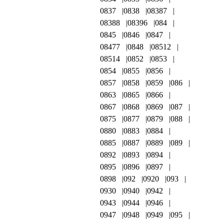
0837
0838
08387
08388
08396
084
0845
0846
0847
08477
0848
08512
08514
0852
0853
0854
0855
0856
0857
0858
0859
086
0863
0865
0866
0867
0868
0869
087
0875
0877
0879
088
0880
0883
0884
0885
0887
0889
089
0892
0893
0894
0895
0896
0897
0898
092
0920
093
0930
0940
0942
0943
0944
0946
0947
0948
0949
095