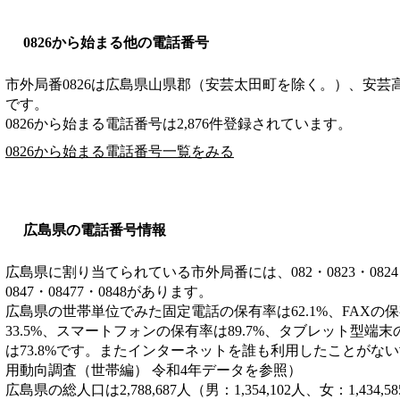
0826から始まる他の電話番号
市外局番
0826
は
広島県山県郡（安芸太田町を除く。）、安芸
です。
0826から始まる電話番号は2,876件登録されています。
0826から始まる電話番号一覧をみる
広島県の電話番号情報
広島県に割り当てられている市外局番には、082・0823・0824・082
0847・08477・0848があります。
広島県の世帯単位でみた固定電話の保有率は62.1%、FAXの保
33.5%、スマートフォンの保有率は89.7%、タブレット型端末
は73.8%です。またインターネットを誰も利用したことがない
用動向調査（世帯編） 令和4年データを参照）
広島県の総人口は2,788,687人（男：1,354,102人、女：1,43