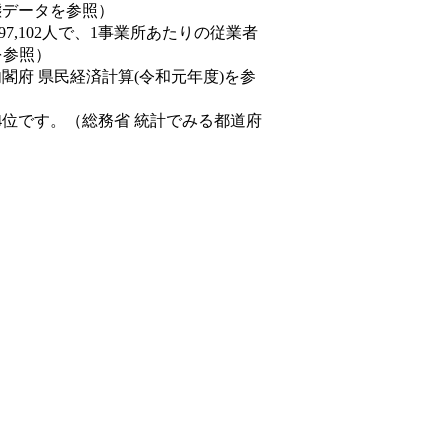
動態データを参照）
97,102人で、1事業所あたりの従業者
を参照）
内閣府 県民経済計算(令和元年度)を参
4位です。（総務省 統計でみる都道府