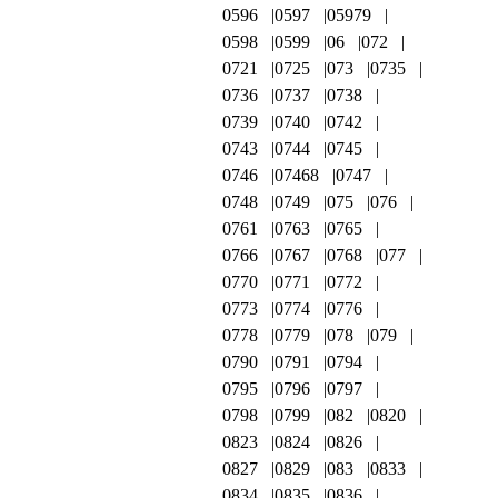
0596
0597
05979
0598
0599
06
072
0721
0725
073
0735
0736
0737
0738
0739
0740
0742
0743
0744
0745
0746
07468
0747
0748
0749
075
076
0761
0763
0765
0766
0767
0768
077
0770
0771
0772
0773
0774
0776
0778
0779
078
079
0790
0791
0794
0795
0796
0797
0798
0799
082
0820
0823
0824
0826
0827
0829
083
0833
0834
0835
0836