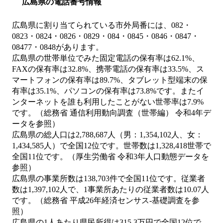
広島県の電話番号情報
広島県に割り当てられている市外局番には、082・
0823・0824・0826・0829・084・0845・0846・0847・
08477・0848があります。
広島県の世帯単位でみた固定電話の保有率は62.1%、
FAXの保有率は32.8%、携帯電話の保有率は33.5%、ス
マートフォンの保有率は89.7%、タブレット型端末の保
有率は35.1%、パソコンの保有率は73.8%です。またイ
ンターネットを誰も利用したことがない世帯率は7.9%
です。（総務省 通信利用動向調査（世帯編） 令和4年デ
ータを参照）
広島県の総人口は2,788,687人（男：1,354,102人、女：
1,434,585人）で全国12位です。世帯数は1,328,418世帯で
全国11位です。（厚生労働省 令和3年人口動態データを
参照）
広島県の事業所数は138,703件で全国11位です。従業者
数は1,397,102人で、1事業所あたりの従業者数は10.07人
です。（総務省 平成26年経済センサス‐基礎調査を参
照）
広島県の1人あたり県民所得は315.3万円で全国12位で