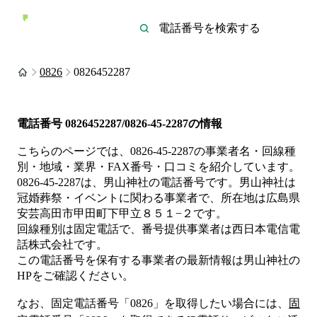
0826
0826452287
電話番号
0826452287/0826-45-2287
の情報
こちらのページでは、
0826-45-2287
の事業者名・回線種
別・地域・業界・FAX番号・口コミを紹介しています。
0826-45-2287
は、
男山神社
の電話番号です。
男山神社は
冠婚葬祭・イベント
に関わる事業者
で、所在地は広島県
安芸高田市甲田町下甲立８５１−２
です。
回線種別は
固定電話
で、番号提供事業者は
西日本電信電
話株式会社
です。
この電話番号を保有する事業者の最新情報は
男山神社
の
HP
をご確認ください。
なお、固定電話番号「
0826
」を取得したい場合には、
固