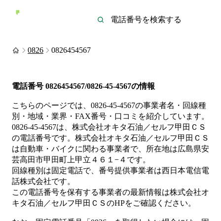
0826
0826454567
電話番号
0826454567/0826-45-4567
の情報
こちらのページでは、
0826-45-4567
の事業者名・回線種
別・地域・業界・FAX番号・口コミを紹介しています。
0826-45-4567
は、
株式会社オキタ石油／セルフ甲田ＣＳ
の電話番号です。
株式会社オキタ石油／セルフ甲田ＣＳ
は
自動車・バイク
に関わる事業者
で、所在地は広島県安
芸高田市甲田町上甲立４６１−４
です。
回線種別は
固定電話
で、番号提供事業者は
西日本電信電
話株式会社
です。
この電話番号を保有する事業者の最新情報は
株式会社オ
キタ石油／セルフ甲田ＣＳ
のHP
をご確認ください。