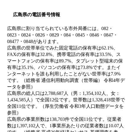
広島県の電話番号情報
広島県に割り当てられている市外局番には、082・
0823・0824・0826・0829・084・0845・0846・0847・
08477・0848があります。
広島県の世帯単位でみた固定電話の保有率は62.1%、
FAXの保有率は32.8%、携帯電話の保有率は33.5%、ス
マートフォンの保有率は89.7%、タブレット型端末の保
有率は35.1%、パソコンの保有率は73.8%です。またイ
ンターネットを誰も利用したことがない世帯率は7.9%
です。（総務省 通信利用動向調査（世帯編） 令和4年デ
ータを参照）
広島県の総人口は2,788,687人（男：1,354,102人、女：
1,434,585人）で全国12位です。世帯数は1,328,418世帯で
全国11位です。（厚生労働省 令和3年人口動態データを
参照）
広島県の事業所数は138,703件で全国11位です。従業者
数は1,397,102人で、1事業所あたりの従業者数は10.07人