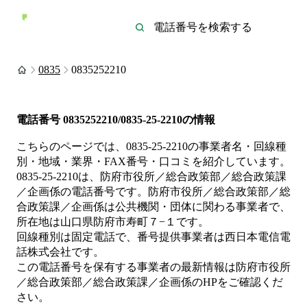
0835
0835252210
電話番号
0835252210/0835-25-2210
の情報
こちらのページでは、
0835-25-2210
の事業者名・回線種
別・地域・業界・FAX番号・口コミを紹介しています。
0835-25-2210
は、
防府市役所／総合政策部／総合政策課
／企画係
の電話番号です。
防府市役所／総合政策部／総
合政策課／企画係は
公共機関・団体
に関わる事業者
で、
所在地は山口県防府市寿町７−１
です。
回線種別は
固定電話
で、番号提供事業者は
西日本電信電
話株式会社
です。
この電話番号を保有する事業者の最新情報は
防府市役所
／総合政策部／総合政策課／企画係
のHP
をご確認くだ
さい。