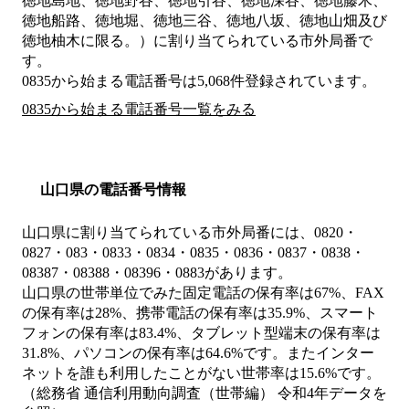
徳地島地、徳地野谷、徳地引谷、徳地深谷、徳地藤木、
徳地船路、徳地堀、徳地三谷、徳地八坂、徳地山畑及び
徳地柚木に限る。）
に割り当てられている市外局番で
す。
0835から始まる電話番号は5,068件登録されています。
0835から始まる電話番号一覧をみる
山口県の電話番号情報
山口県に割り当てられている市外局番には、0820・
0827・083・0833・0834・0835・0836・0837・0838・
08387・08388・08396・0883があります。
山口県の世帯単位でみた固定電話の保有率は67%、FAX
の保有率は28%、携帯電話の保有率は35.9%、スマート
フォンの保有率は83.4%、タブレット型端末の保有率は
31.8%、パソコンの保有率は64.6%です。またインター
ネットを誰も利用したことがない世帯率は15.6%です。
（総務省 通信利用動向調査（世帯編） 令和4年データを