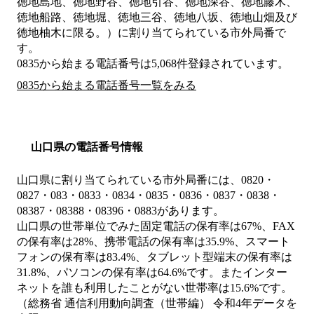
徳地島地、徳地野谷、徳地引谷、徳地深谷、徳地藤木、
徳地船路、徳地堀、徳地三谷、徳地八坂、徳地山畑及び
徳地柚木に限る。）
に割り当てられている市外局番で
す。
0835から始まる電話番号は5,068件登録されています。
0835から始まる電話番号一覧をみる
山口県の電話番号情報
山口県に割り当てられている市外局番には、0820・
0827・083・0833・0834・0835・0836・0837・0838・
08387・08388・08396・0883があります。
山口県の世帯単位でみた固定電話の保有率は67%、FAX
の保有率は28%、携帯電話の保有率は35.9%、スマート
フォンの保有率は83.4%、タブレット型端末の保有率は
31.8%、パソコンの保有率は64.6%です。またインター
ネットを誰も利用したことがない世帯率は15.6%です。
（総務省 通信利用動向調査（世帯編） 令和4年データを