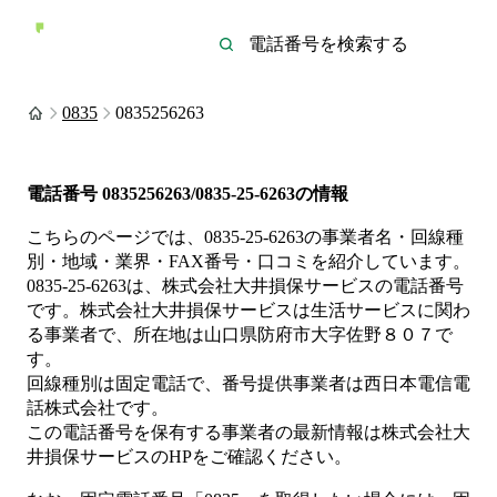
0835
0835256263
電話番号
0835256263/0835-25-6263
の情報
こちらのページでは、
0835-25-6263
の事業者名・回線種
別・地域・業界・FAX番号・口コミを紹介しています。
0835-25-6263
は、
株式会社大井損保サービス
の電話番号
です。
株式会社大井損保サービスは
生活サービス
に関わ
る事業者
で、所在地は山口県防府市大字佐野８０７
で
す。
回線種別は
固定電話
で、番号提供事業者は
西日本電信電
話株式会社
です。
この電話番号を保有する事業者の最新情報は
株式会社大
井損保サービス
のHP
をご確認ください。