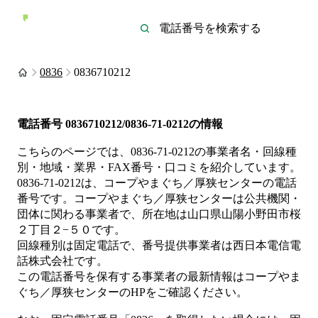
0836
0836710212
電話番号
0836710212/0836-71-0212
の情報
こちらのページでは、
0836-71-0212
の事業者名・回線種
別・地域・業界・FAX番号・口コミを紹介しています。
0836-71-0212
は、
コープやまぐち／厚狭センター
の電話
番号です。
コープやまぐち／厚狭センターは
公共機関・
団体
に関わる事業者
で、所在地は山口県山陽小野田市桜
２丁目２−５０
です。
回線種別は
固定電話
で、番号提供事業者は
西日本電信電
話株式会社
です。
この電話番号を保有する事業者の最新情報は
コープやま
ぐち／厚狭センター
のHP
をご確認ください。