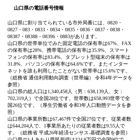
山口県の電話番号情報
山口県に割り当てられている市外局番には、0820・
0827・083・0833・0834・0835・0836・0837・0838・
08387・08388・08396・0883があります。
山口県の世帯単位でみた固定電話の保有率は67%、FAX
の保有率は28%、携帯電話の保有率は35.9%、スマート
フォンの保有率は83.4%、タブレット型端末の保有率は
31.8%、パソコンの保有率は64.6%です。またインター
ネットを誰も利用したことがない世帯率は15.6%です。
（総務省 通信利用動向調査（世帯編） 令和4年データを
参照）
山口県の総人口は1,340,458人（男：638,139人、女：
702,319人）で全国28位です。世帯数は658,993世帯で全
国26位です。（厚生労働省 令和3年人口動態データを参
照）
山口県の事業所数は67,467件で全国27位です。従業者数
は644,204人で、1事業所あたりの従業者数は9.55人で
す。（総務省 平成26年経済センサス‐基礎調査を参照）
山口県の1人あたり県民所得は324.9万円で全国9位で