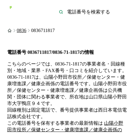
0836
0836711817
電話番号
0836711817/0836-71-1817
の情報
こちらのページでは、
0836-71-1817
の事業者名・回線種
別・地域・業界・FAX番号・口コミを紹介しています。
0836-71-1817
は、
山陽小野田市役所／保健センター・健
康増進課／健康企画係
の電話番号です。
山陽小野田市役
所／保健センター・健康増進課／健康企画係は
公共機
関・団体
に関わる事業者
で、所在地は山口県山陽小野田
市大字鴨庄９４
です。
回線種別は
固定電話
で、番号提供事業者は
西日本電信電
話株式会社
です。
この電話番号を保有する事業者の最新情報は
山陽小野
田市役所／保健センター・健康増進課／健康企画係
の