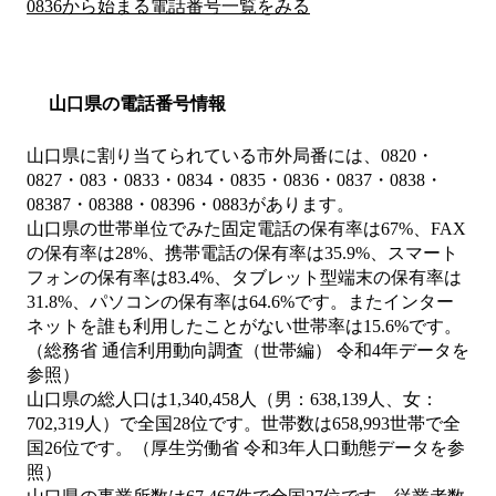
0836から始まる電話番号一覧をみる
山口県の電話番号情報
山口県に割り当てられている市外局番には、0820・
0827・083・0833・0834・0835・0836・0837・0838・
08387・08388・08396・0883があります。
山口県の世帯単位でみた固定電話の保有率は67%、FAX
の保有率は28%、携帯電話の保有率は35.9%、スマート
フォンの保有率は83.4%、タブレット型端末の保有率は
31.8%、パソコンの保有率は64.6%です。またインター
ネットを誰も利用したことがない世帯率は15.6%です。
（総務省 通信利用動向調査（世帯編） 令和4年データを
参照）
山口県の総人口は1,340,458人（男：638,139人、女：
702,319人）で全国28位です。世帯数は658,993世帯で全
国26位です。（厚生労働省 令和3年人口動態データを参
照）