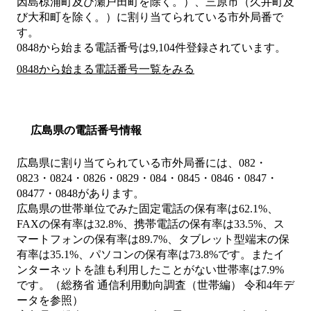
因島椋浦町及び瀬戸田町を除く。）、三原市（久井町及
び大和町を除く。）
に割り当てられている市外局番で
す。
0848から始まる電話番号は9,104件登録されています。
0848から始まる電話番号一覧をみる
広島県の電話番号情報
広島県に割り当てられている市外局番には、082・
0823・0824・0826・0829・084・0845・0846・0847・
08477・0848があります。
広島県の世帯単位でみた固定電話の保有率は62.1%、
FAXの保有率は32.8%、携帯電話の保有率は33.5%、ス
マートフォンの保有率は89.7%、タブレット型端末の保
有率は35.1%、パソコンの保有率は73.8%です。またイ
ンターネットを誰も利用したことがない世帯率は7.9%
です。（総務省 通信利用動向調査（世帯編） 令和4年デ
ータを参照）