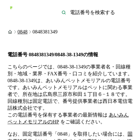
0848
0848381349
電話番号
0848381349/0848-38-1349
の情報
こちらのページでは、
0848-38-1349
の事業者名・回線種
別・地域・業界・FAX番号・口コミを紹介しています。
0848-38-1349
は、
あいみんペットメモリアル
の電話番号
です。
あいみんペットメモリアルは
ペット
に関わる事業
者
で、所在地は広島県三原市和田１丁目６−１８
です。
回線種別は
固定電話
で、番号提供事業者は
西日本電信電
話株式会社
です。
この電話番号を保有する事業者の最新情報は
あいみん
ペットメモリアル
のHP
をご確認ください。
なお、固定電話番号「
0848
」を取得したい場合には、
固