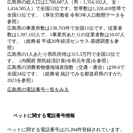
広島県の総人口は2,788,687人（男：1,354,102人、女：
1,434,585人）で全国12位です。世帯数は1,328,418世帯で
全国11位です。（厚生労働省 令和3年人口動態データを
参照）
広島県の事業所数は138,703件で全国11位です。従業者
数は1,397,102人で、1事業所あたりの従業者数は10.07人
です。（総務省 平成26年経済センサス‐基礎調査を参
照）
広島県の1人あたり県民所得は315.3万円で全国12位で
す。（内閣府 県民経済計算(令和元年度)を参照）
広島県の消費者物価地域差指数（交通・通信）は99.6で
全国24位です。（総務省 統計でみる都道府県のすがた
2023を参照）
広島県の電話番号一覧をみる
ペットに関する電話番号情報
ペットに関する電話番号は25,204件登録されています。