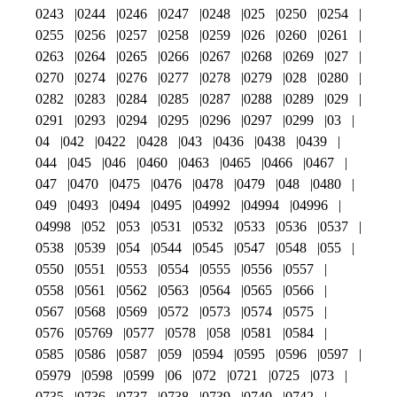
0243
0244
0246
0247
0248
025
0250
0254
0255
0256
0257
0258
0259
026
0260
0261
0263
0264
0265
0266
0267
0268
0269
027
0270
0274
0276
0277
0278
0279
028
0280
0282
0283
0284
0285
0287
0288
0289
029
0291
0293
0294
0295
0296
0297
0299
03
04
042
0422
0428
043
0436
0438
0439
044
045
046
0460
0463
0465
0466
0467
047
0470
0475
0476
0478
0479
048
0480
049
0493
0494
0495
04992
04994
04996
04998
052
053
0531
0532
0533
0536
0537
0538
0539
054
0544
0545
0547
0548
055
0550
0551
0553
0554
0555
0556
0557
0558
0561
0562
0563
0564
0565
0566
0567
0568
0569
0572
0573
0574
0575
0576
05769
0577
0578
058
0581
0584
0585
0586
0587
059
0594
0595
0596
0597
05979
0598
0599
06
072
0721
0725
073
0735
0736
0737
0738
0739
0740
0742