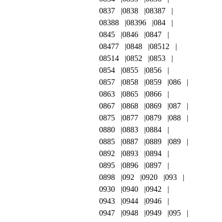
0837
0838
08387
08388
08396
084
0845
0846
0847
08477
0848
08512
08514
0852
0853
0854
0855
0856
0857
0858
0859
086
0863
0865
0866
0867
0868
0869
087
0875
0877
0879
088
0880
0883
0884
0885
0887
0889
089
0892
0893
0894
0895
0896
0897
0898
092
0920
093
0930
0940
0942
0943
0944
0946
0947
0948
0949
095