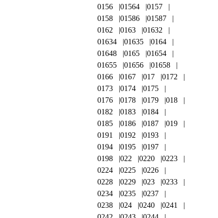
0156
01564
0157
0158
01586
01587
0162
0163
01632
01634
01635
0164
01648
0165
01654
01655
01656
01658
0166
0167
017
0172
0173
0174
0175
0176
0178
0179
018
0182
0183
0184
0185
0186
0187
019
0191
0192
0193
0194
0195
0197
0198
022
0220
0223
0224
0225
0226
0228
0229
023
0233
0234
0235
0237
0238
024
0240
0241
0242
0243
0244