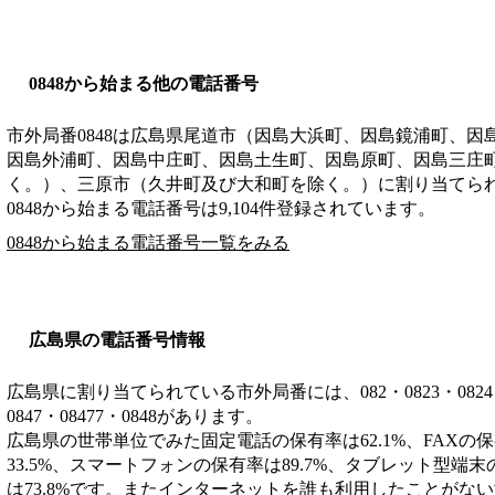
0848から始まる他の電話番号
市外局番
0848
は
広島県尾道市（因島大浜町、因島鏡浦町、因
因島外浦町、因島中庄町、因島土生町、因島原町、因島三庄
く。）、三原市（久井町及び大和町を除く。）
に割り当てら
0848から始まる電話番号は9,104件登録されています。
0848から始まる電話番号一覧をみる
広島県の電話番号情報
広島県に割り当てられている市外局番には、082・0823・0824・082
0847・08477・0848があります。
広島県の世帯単位でみた固定電話の保有率は62.1%、FAXの保
33.5%、スマートフォンの保有率は89.7%、タブレット型端末
は73.8%です。またインターネットを誰も利用したことがない