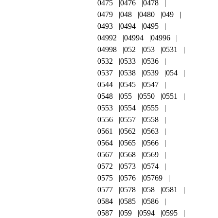
0475
0476
0478
0479
048
0480
049
0493
0494
0495
04992
04994
04996
04998
052
053
0531
0532
0533
0536
0537
0538
0539
054
0544
0545
0547
0548
055
0550
0551
0553
0554
0555
0556
0557
0558
0561
0562
0563
0564
0565
0566
0567
0568
0569
0572
0573
0574
0575
0576
05769
0577
0578
058
0581
0584
0585
0586
0587
059
0594
0595