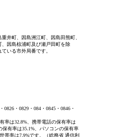
島重井町、因島洲江町、因島田熊町、
町、因島椋浦町及び瀬戸田町を除
れている市外局番です。
6・0829・084・0845・0846・
有率は32.8%、携帯電話の保有率は
の保有率は35.1%、パソコンの保有率
世帯率は7.9%です。（総務省 通信利