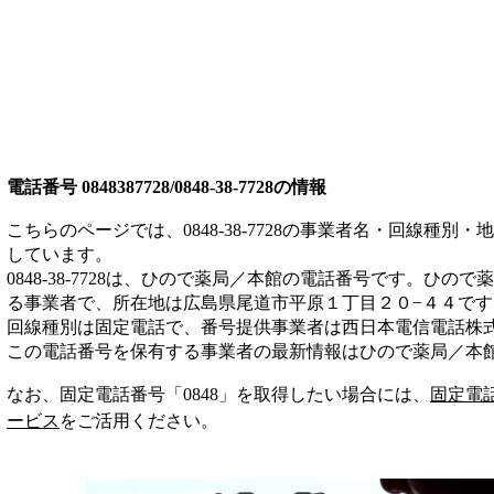
電話番号
0848387728/0848-38-7728
の情報
こちらのページでは、
0848-38-7728
の事業者名・回線種別・地
しています。
0848-38-7728
は、
ひので薬局／本館
の電話番号です。
ひので薬
る事業者
で、所在地は広島県尾道市平原１丁目２０−４４
です
回線種別は
固定電話
で、番号提供事業者は
西日本電信電話株
この電話番号を保有する事業者の最新情報は
ひので薬局／本
なお、固定電話番号「
0848
」を取得したい場合には、
固定電
ービス
をご活用ください。