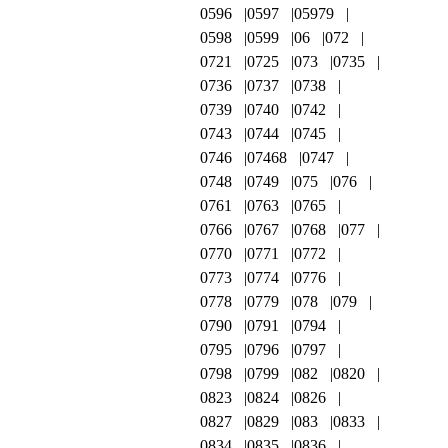
0596
0597
05979
0598
0599
06
072
0721
0725
073
0735
0736
0737
0738
0739
0740
0742
0743
0744
0745
0746
07468
0747
0748
0749
075
076
0761
0763
0765
0766
0767
0768
077
0770
0771
0772
0773
0774
0776
0778
0779
078
079
0790
0791
0794
0795
0796
0797
0798
0799
082
0820
0823
0824
0826
0827
0829
083
0833
0834
0835
0836