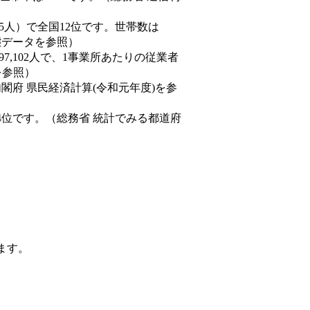
4,585人）で全国12位です。世帯数は
動態データを参照）
97,102人で、1事業所あたりの従業者
を参照）
内閣府 県民経済計算(令和元年度)を参
4位です。（総務省 統計でみる都道府
ます。