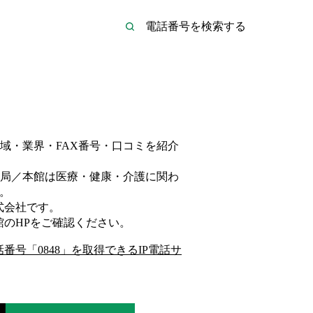
域・業界・FAX番号・口コミを紹介
局／本館は
医療・健康・介護
に関わ
。
式会社
です。
館
のHP
をご確認ください。
話番号「
0848
」を取得できるIP電話サ