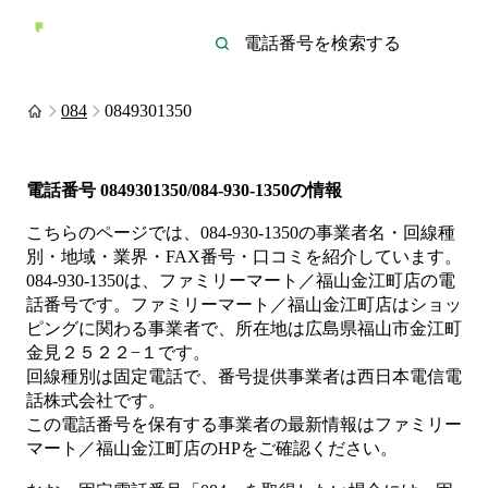
084
0849301350
電話番号
0849301350/084-930-1350
の情報
こちらのページでは、
084-930-1350
の事業者名・回線種
別・地域・業界・FAX番号・口コミを紹介しています。
084-930-1350
は、
ファミリーマート／福山金江町店
の電
話番号です。
ファミリーマート／福山金江町店は
ショッ
ピング
に関わる事業者
で、所在地は広島県福山市金江町
金見２５２２−１
です。
回線種別は
固定電話
で、番号提供事業者は
西日本電信電
話株式会社
です。
この電話番号を保有する事業者の最新情報は
ファミリー
マート／福山金江町店
のHP
をご確認ください。