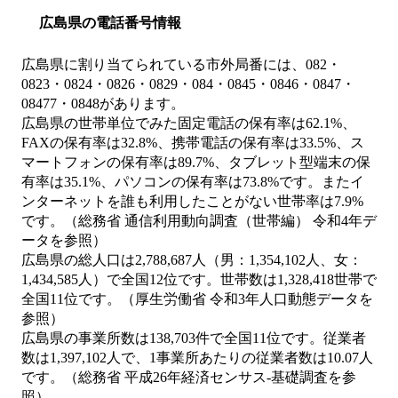
広島県の電話番号情報
広島県に割り当てられている市外局番には、082・
0823・0824・0826・0829・084・0845・0846・0847・
08477・0848があります。
広島県の世帯単位でみた固定電話の保有率は62.1%、
FAXの保有率は32.8%、携帯電話の保有率は33.5%、ス
マートフォンの保有率は89.7%、タブレット型端末の保
有率は35.1%、パソコンの保有率は73.8%です。またイ
ンターネットを誰も利用したことがない世帯率は7.9%
です。（総務省 通信利用動向調査（世帯編） 令和4年デ
ータを参照）
広島県の総人口は2,788,687人（男：1,354,102人、女：
1,434,585人）で全国12位です。世帯数は1,328,418世帯で
全国11位です。（厚生労働省 令和3年人口動態データを
参照）
広島県の事業所数は138,703件で全国11位です。従業者
数は1,397,102人で、1事業所あたりの従業者数は10.07人
です。（総務省 平成26年経済センサス‐基礎調査を参
照）