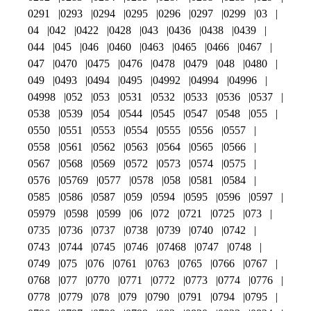
0291
0293
0294
0295
0296
0297
0299
03
04
042
0422
0428
043
0436
0438
0439
044
045
046
0460
0463
0465
0466
0467
047
0470
0475
0476
0478
0479
048
0480
049
0493
0494
0495
04992
04994
04996
04998
052
053
0531
0532
0533
0536
0537
0538
0539
054
0544
0545
0547
0548
055
0550
0551
0553
0554
0555
0556
0557
0558
0561
0562
0563
0564
0565
0566
0567
0568
0569
0572
0573
0574
0575
0576
05769
0577
0578
058
0581
0584
0585
0586
0587
059
0594
0595
0596
0597
05979
0598
0599
06
072
0721
0725
073
0735
0736
0737
0738
0739
0740
0742
0743
0744
0745
0746
07468
0747
0748
0749
075
076
0761
0763
0765
0766
0767
0768
077
0770
0771
0772
0773
0774
0776
0778
0779
078
079
0790
0791
0794
0795