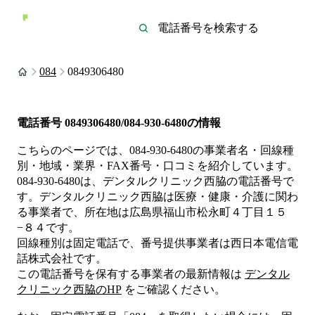
084
0849306480
電話番号
0849306480/084-930-6480
の情報
こちらのページでは、
084-930-6480
の事業者名・回線種
別・地域・業界・FAX番号・口コミを紹介しています。
084-930-6480
は、
デンタルクリニック西脇
の電話番号で
す。
デンタルクリニック西脇は
医療・健康・介護
に関わ
る事業者
で、所在地は広島県福山市松永町４丁目１５
−８４
です。
回線種別は
固定電話
で、番号提供事業者は
西日本電信電
話株式会社
です。
この電話番号を保有する事業者の最新情報は
デンタル
クリニック西脇
のHP
をご確認ください。