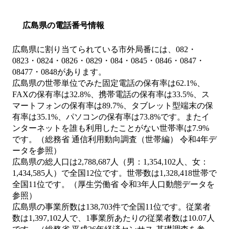
広島県の電話番号情報
広島県に割り当てられている市外局番には、082・
0823・0824・0826・0829・084・0845・0846・0847・
08477・0848があります。
広島県の世帯単位でみた固定電話の保有率は62.1%、
FAXの保有率は32.8%、携帯電話の保有率は33.5%、ス
マートフォンの保有率は89.7%、タブレット型端末の保
有率は35.1%、パソコンの保有率は73.8%です。またイ
ンターネットを誰も利用したことがない世帯率は7.9%
です。（総務省 通信利用動向調査（世帯編） 令和4年デ
ータを参照）
広島県の総人口は2,788,687人（男：1,354,102人、女：
1,434,585人）で全国12位です。世帯数は1,328,418世帯で
全国11位です。（厚生労働省 令和3年人口動態データを
参照）
広島県の事業所数は138,703件で全国11位です。従業者
数は1,397,102人で、1事業所あたりの従業者数は10.07人