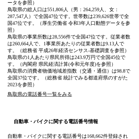
ータを参照）
鳥取県の総人口は551,806人（男：264,259人、女：
287,547人）で全国47位です。世帯数は239,626世帯で全
国47位です。（厚生労働省 令和3年人口動態データを参
照）
鳥取県の事業所数は28,556件で全国47位です。従業者数
は260,664人で、1事業所あたりの従業者数は9.13人で
す。（総務省 平成26年経済センサス‐基礎調査を参照）
鳥取県の1人あたり県民所得は243.9万円で全国45位で
す。（内閣府 県民経済計算(令和元年度)を参照）
鳥取県の消費者物価地域差指数（交通・通信）は98.8で
全国37位です。（総務省 統計でみる都道府県のすがた
2023を参照）
鳥取県の電話番号一覧をみる
自動車・バイクに関する電話番号情報
自動車・バイクに関する電話番号は168,662件登録され