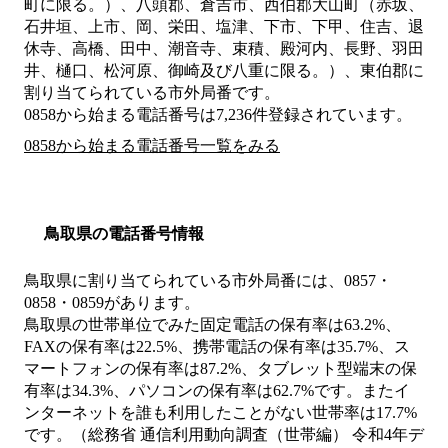
町に限る。）、八頭郡、倉吉市、西伯郡大山町（赤坂、
石井垣、上市、岡、栄田、塩津、下市、下甲、住吉、退
休寺、高橋、田中、潮音寺、束積、殿河内、長野、羽田
井、樋口、松河原、御崎及び八重に限る。）、東伯郡
に
割り当てられている市外局番です。
0858から始まる電話番号は7,236件登録されています。
0858から始まる電話番号一覧をみる
鳥取県の電話番号情報
鳥取県に割り当てられている市外局番には、0857・
0858・0859があります。
鳥取県の世帯単位でみた固定電話の保有率は63.2%、
FAXの保有率は22.5%、携帯電話の保有率は35.7%、ス
マートフォンの保有率は87.2%、タブレット型端末の保
有率は34.3%、パソコンの保有率は62.7%です。またイ
ンターネットを誰も利用したことがない世帯率は17.7%
です。（総務省 通信利用動向調査（世帯編） 令和4年デ