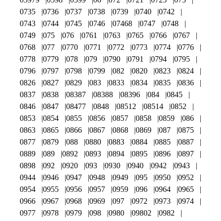
0735
0736
0737
0738
0739
0740
0742
0743
0744
0745
0746
07468
0747
0748
0749
075
076
0761
0763
0765
0766
0767
0768
077
0770
0771
0772
0773
0774
0776
0778
0779
078
079
0790
0791
0794
0795
0796
0797
0798
0799
082
0820
0823
0824
0826
0827
0829
083
0833
0834
0835
0836
0837
0838
08387
08388
08396
084
0845
0846
0847
08477
0848
08512
08514
0852
0853
0854
0855
0856
0857
0858
0859
086
0863
0865
0866
0867
0868
0869
087
0875
0877
0879
088
0880
0883
0884
0885
0887
0889
089
0892
0893
0894
0895
0896
0897
0898
092
0920
093
0930
0940
0942
0943
0944
0946
0947
0948
0949
095
0950
0952
0954
0955
0956
0957
0959
096
0964
0965
0966
0967
0968
0969
097
0972
0973
0974
0977
0978
0979
098
0980
09802
0982