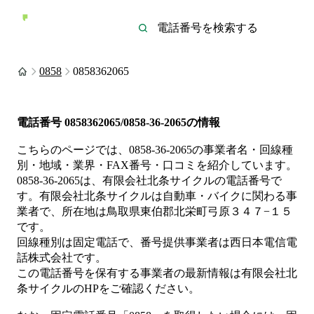
0858
0858362065
電話番号
0858362065/0858-36-2065
の情報
こちらのページでは、
0858-36-2065
の事業者名・回線種
別・地域・業界・FAX番号・口コミを紹介しています。
0858-36-2065
は、
有限会社北条サイクル
の電話番号で
す。
有限会社北条サイクルは
自動車・バイク
に関わる事
業者
で、所在地は鳥取県東伯郡北栄町弓原３４７−１５
です。
回線種別は
固定電話
で、番号提供事業者は
西日本電信電
話株式会社
です。
この電話番号を保有する事業者の最新情報は
有限会社北
条サイクル
のHP
をご確認ください。