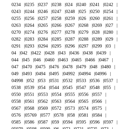
0234
0235
0237
0238
024
0240
0241
0242
0243
0244
0246
0247
0248
025
0250
0254
0255
0256
0257
0258
0259
026
0260
0261
0263
0264
0265
0266
0267
0268
0269
027
0270
0274
0276
0277
0278
0279
028
0280
0282
0283
0284
0285
0287
0288
0289
029
0291
0293
0294
0295
0296
0297
0299
03
04
042
0422
0428
043
0436
0438
0439
044
045
046
0460
0463
0465
0466
0467
047
0470
0475
0476
0478
0479
048
0480
049
0493
0494
0495
04992
04994
04996
04998
052
053
0531
0532
0533
0536
0537
0538
0539
054
0544
0545
0547
0548
055
0550
0551
0553
0554
0555
0556
0557
0558
0561
0562
0563
0564
0565
0566
0567
0568
0569
0572
0573
0574
0575
0576
05769
0577
0578
058
0581
0584
0585
0586
0587
059
0594
0595
0596
0597
05979
0598
0599
06
072
0721
0725
073