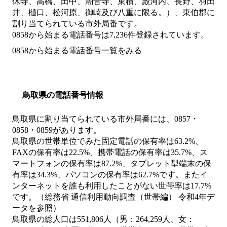
休寺、高橋、田中、潮音寺、束積、殿河内、長野、羽田
井、樋口、松河原、御崎及び八重に限る。）、東伯郡
に
割り当てられている市外局番です。
0858から始まる電話番号は7,236件登録されています。
0858から始まる電話番号一覧をみる
鳥取県の電話番号情報
鳥取県に割り当てられている市外局番には、0857・
0858・0859があります。
鳥取県の世帯単位でみた固定電話の保有率は63.2%、
FAXの保有率は22.5%、携帯電話の保有率は35.7%、ス
マートフォンの保有率は87.2%、タブレット型端末の保
有率は34.3%、パソコンの保有率は62.7%です。またイ
ンターネットを誰も利用したことがない世帯率は17.7%
です。（総務省 通信利用動向調査（世帯編） 令和4年デ
ータを参照）
鳥取県の総人口は551,806人（男：264,259人、女：