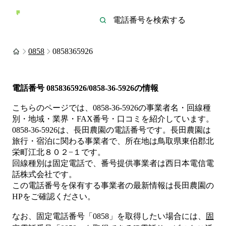
0858
0858365926
電話番号
0858365926/0858-36-5926
の情報
こちらのページでは、
0858-36-5926
の事業者名・回線種
別・地域・業界・FAX番号・口コミを紹介しています。
0858-36-5926
は、
長田農園
の電話番号です。
長田農園は
旅行・宿泊
に関わる事業者
で、所在地は鳥取県東伯郡北
栄町江北８０２−１
です。
回線種別は
固定電話
で、番号提供事業者は
西日本電信電
話株式会社
です。
この電話番号を保有する事業者の最新情報は
長田農園
の
HP
をご確認ください。
なお、固定電話番号「
0858
」を取得したい場合には、
固