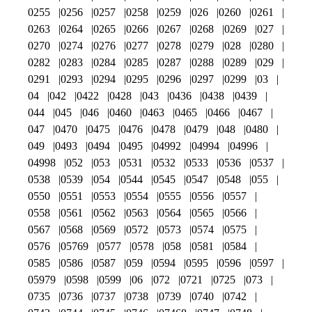
0255
0256
0257
0258
0259
026
0260
0261
0263
0264
0265
0266
0267
0268
0269
027
0270
0274
0276
0277
0278
0279
028
0280
0282
0283
0284
0285
0287
0288
0289
029
0291
0293
0294
0295
0296
0297
0299
03
04
042
0422
0428
043
0436
0438
0439
044
045
046
0460
0463
0465
0466
0467
047
0470
0475
0476
0478
0479
048
0480
049
0493
0494
0495
04992
04994
04996
04998
052
053
0531
0532
0533
0536
0537
0538
0539
054
0544
0545
0547
0548
055
0550
0551
0553
0554
0555
0556
0557
0558
0561
0562
0563
0564
0565
0566
0567
0568
0569
0572
0573
0574
0575
0576
05769
0577
0578
058
0581
0584
0585
0586
0587
059
0594
0595
0596
0597
05979
0598
0599
06
072
0721
0725
073
0735
0736
0737
0738
0739
0740
0742