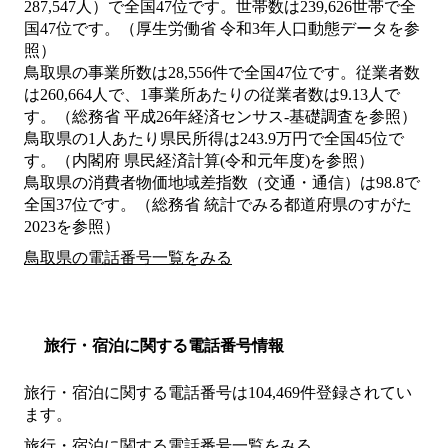
287,547人）で全国47位です。世帯数は239,626世帯で全
国47位です。（厚生労働省 令和3年人口動態データを参
照）
鳥取県の事業所数は28,556件で全国47位です。従業者数
は260,664人で、1事業所あたりの従業者数は9.13人で
す。（総務省 平成26年経済センサス‐基礎調査を参照）
鳥取県の1人あたり県民所得は243.9万円で全国45位で
す。（内閣府 県民経済計算(令和元年度)を参照）
鳥取県の消費者物価地域差指数（交通・通信）は98.8で
全国37位です。（総務省 統計でみる都道府県のすがた
2023を参照）
鳥取県の電話番号一覧をみる
旅行・宿泊に関する電話番号情報
旅行・宿泊に関する電話番号は104,469件登録されてい
ます。
旅行・宿泊に関する電話番号一覧をみる