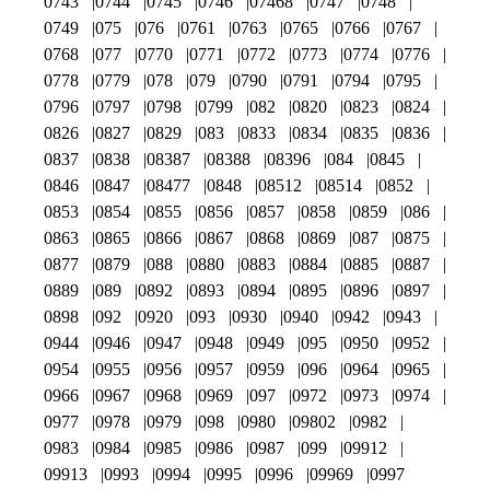
0743
0744
0745
0746
07468
0747
0748
0749
075
076
0761
0763
0765
0766
0767
0768
077
0770
0771
0772
0773
0774
0776
0778
0779
078
079
0790
0791
0794
0795
0796
0797
0798
0799
082
0820
0823
0824
0826
0827
0829
083
0833
0834
0835
0836
0837
0838
08387
08388
08396
084
0845
0846
0847
08477
0848
08512
08514
0852
0853
0854
0855
0856
0857
0858
0859
086
0863
0865
0866
0867
0868
0869
087
0875
0877
0879
088
0880
0883
0884
0885
0887
0889
089
0892
0893
0894
0895
0896
0897
0898
092
0920
093
0930
0940
0942
0943
0944
0946
0947
0948
0949
095
0950
0952
0954
0955
0956
0957
0959
096
0964
0965
0966
0967
0968
0969
097
0972
0973
0974
0977
0978
0979
098
0980
09802
0982
0983
0984
0985
0986
0987
099
09912
09913
0993
0994
0995
0996
09969
0997