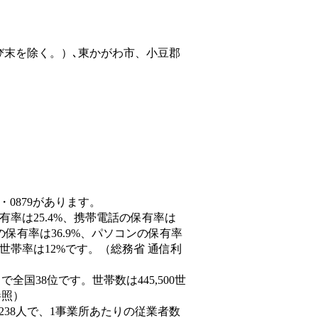
び末を除く。）､東かがわ市、小豆郡
・0879があります。
有率は25.4%、携帯電話の保有率は
の保有率は36.9%、パソコンの保有率
世帯率は12%です。（総務省 通信利
人）で全国38位です。世帯数は445,500世
参照）
,238人で、1事業所あたりの従業者数