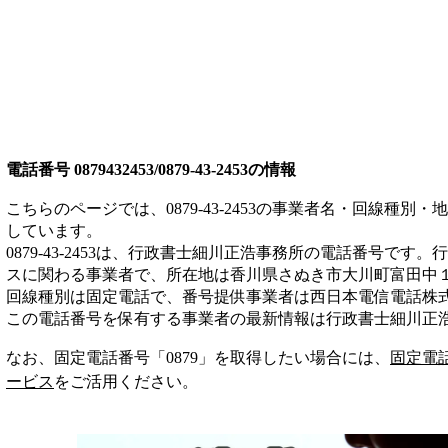
電話番号
0879432453/0879-43-2453
の情報
こちらのページでは、
0879-43-2453
の事業者名・回線種別・地
しています。
0879-43-2453
は、
行政書士細川正浩事務所
の電話番号です。
行
ス
に関わる事業者
で、所在地は香川県さぬき市大川町富田中
回線種別は
固定電話
で、番号提供事業者は
西日本電信電話株
この電話番号を保有する事業者の最新情報は
行政書士細川正
なお、固定電話番号「
0879
」を取得したい場合には、
固定電
ービス
をご活用ください。