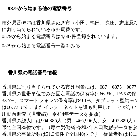
0879から始まる他の電話番号
市外局番
0879
は
香川県さぬき市（小田、鴨部、鴨庄、志度及
に割り当てられている市外局番です。
0879から始まる電話番号は4,687件登録されています。
0879から始まる電話番号一覧をみる
香川県の電話番号情報
香川県に割り当てられている市外局番には、087・0875・0877
香川県の世帯単位でみた固定電話の保有率は66.3%、FAXの保
38.5%、スマートフォンの保有率は89.1%、タブレット型端末
は66.5%です。またインターネットを誰も利用したことがない
用動向調査（世帯編） 令和4年データを参照）
香川県の総人口は964,885人（男：466,996人、女：497,889
帯で全国36位です。（厚生労働省 令和3年人口動態データを
香川県の事業所数は51,340件で全国40位です。従業者数は481