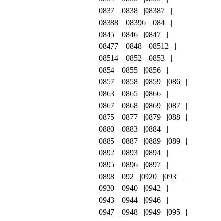
0837
0838
08387
08388
08396
084
0845
0846
0847
08477
0848
08512
08514
0852
0853
0854
0855
0856
0857
0858
0859
086
0863
0865
0866
0867
0868
0869
087
0875
0877
0879
088
0880
0883
0884
0885
0887
0889
089
0892
0893
0894
0895
0896
0897
0898
092
0920
093
0930
0940
0942
0943
0944
0946
0947
0948
0949
095