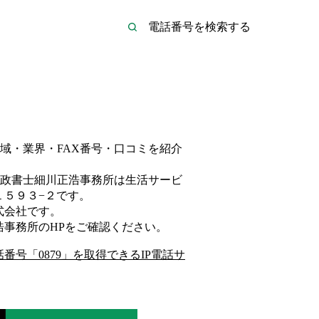
域・業界・FAX番号・口コミを紹介
政書士細川正浩事務所は
生活サービ
１５９３−２
です。
式会社
です。
浩事務所
のHP
をご確認ください。
話番号「
0879
」を取得できるIP電話サ