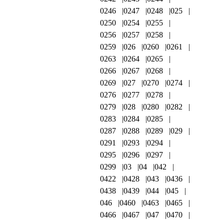
0246
0247
0248
025
0250
0254
0255
0256
0257
0258
0259
026
0260
0261
0263
0264
0265
0266
0267
0268
0269
027
0270
0274
0276
0277
0278
0279
028
0280
0282
0283
0284
0285
0287
0288
0289
029
0291
0293
0294
0295
0296
0297
0299
03
04
042
0422
0428
043
0436
0438
0439
044
045
046
0460
0463
0465
0466
0467
047
0470