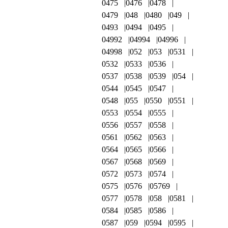
0475
0476
0478
0479
048
0480
049
0493
0494
0495
04992
04994
04996
04998
052
053
0531
0532
0533
0536
0537
0538
0539
054
0544
0545
0547
0548
055
0550
0551
0553
0554
0555
0556
0557
0558
0561
0562
0563
0564
0565
0566
0567
0568
0569
0572
0573
0574
0575
0576
05769
0577
0578
058
0581
0584
0585
0586
0587
059
0594
0595