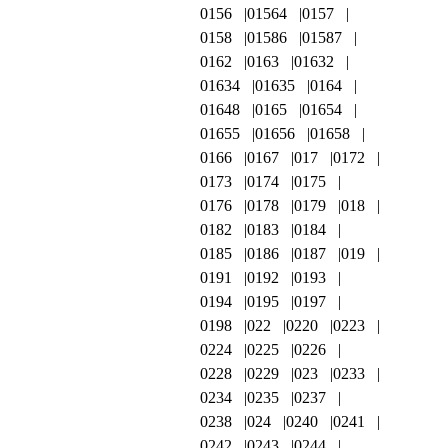
0156
01564
0157
0158
01586
01587
0162
0163
01632
01634
01635
0164
01648
0165
01654
01655
01656
01658
0166
0167
017
0172
0173
0174
0175
0176
0178
0179
018
0182
0183
0184
0185
0186
0187
019
0191
0192
0193
0194
0195
0197
0198
022
0220
0223
0224
0225
0226
0228
0229
023
0233
0234
0235
0237
0238
024
0240
0241
0242
0243
0244