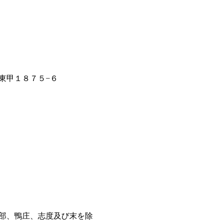
東甲１８７５−６
部、鴨庄、志度及び末を除