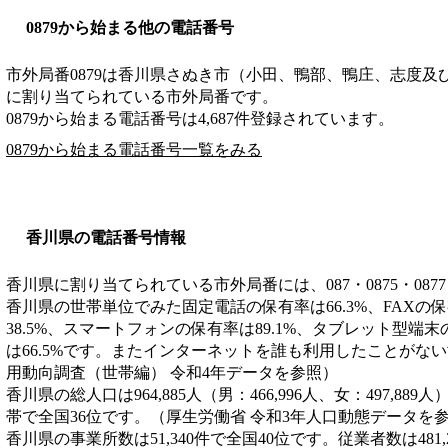
0879から始まる他の電話番号
市外局番
0879
は
香川県さぬき市（小田、鴨部、鴨庄、志度及
に割り当てられている市外局番です。
0879から始まる電話番号は4,687件登録されています。
0879から始まる電話番号一覧をみる
香川県の電話番号情報
香川県に割り当てられている市外局番には、087・0875・0877
香川県の世帯単位でみた固定電話の保有率は66.3%、FAXの保
38.5%、スマートフォンの保有率は89.1%、タブレット型端末
は66.5%です。またインターネットを誰も利用したことがない
用動向調査（世帯編） 令和4年データを参照）
香川県の総人口は964,885人（男：466,996人、女：497,889
帯で全国36位です。（厚生労働省 令和3年人口動態データを
香川県の事業所数は51,340件で全国40位です。従業者数は481