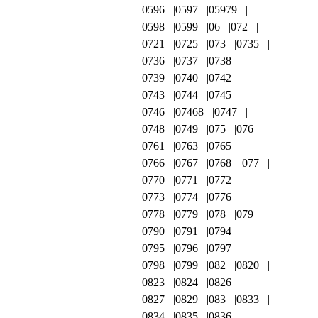
0596
0597
05979
0598
0599
06
072
0721
0725
073
0735
0736
0737
0738
0739
0740
0742
0743
0744
0745
0746
07468
0747
0748
0749
075
076
0761
0763
0765
0766
0767
0768
077
0770
0771
0772
0773
0774
0776
0778
0779
078
079
0790
0791
0794
0795
0796
0797
0798
0799
082
0820
0823
0824
0826
0827
0829
083
0833
0834
0835
0836