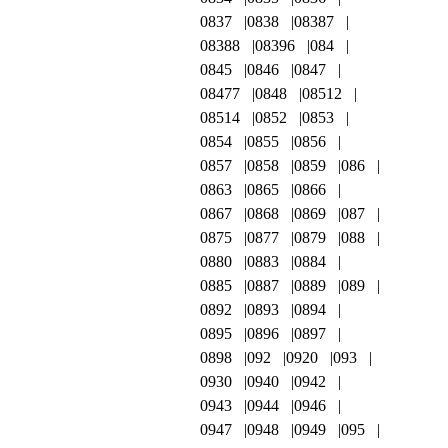
0837
0838
08387
08388
08396
084
0845
0846
0847
08477
0848
08512
08514
0852
0853
0854
0855
0856
0857
0858
0859
086
0863
0865
0866
0867
0868
0869
087
0875
0877
0879
088
0880
0883
0884
0885
0887
0889
089
0892
0893
0894
0895
0896
0897
0898
092
0920
093
0930
0940
0942
0943
0944
0946
0947
0948
0949
095