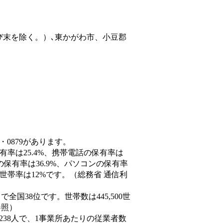
び末を除く。）､東かがわ市、小豆郡
・0879があります。
有率は25.4%、携帯電話の保有率は
の保有率は36.9%、パソコンの保有率
世帯率は12%です。（総務省 通信利
人）で全国38位です。世帯数は445,500世
参照）
,238人で、1事業所あたりの従業者数