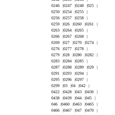
0246
0247
0248
025
0250
0254
0255
0256
0257
0258
0259
026
0260
0261
0263
0264
0265
0266
0267
0268
0269
027
0270
0274
0276
0277
0278
0279
028
0280
0282
0283
0284
0285
0287
0288
0289
029
0291
0293
0294
0295
0296
0297
0299
03
04
042
0422
0428
043
0436
0438
0439
044
045
046
0460
0463
0465
0466
0467
047
0470