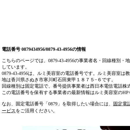
電話番号
0879434956/0879-43-4956
の情報
こちらのページでは、
0879-43-4956
の事業者名・回線種別・地
しています。
0879-43-4956
は、
ルミ美容室
の電話番号です。
ルミ美容室は
教
地は香川県さぬき市寒川町石田東甲１８７５−６
です。
回線種別は
固定電話
で、番号提供事業者は
西日本電信電話株
この電話番号を保有する事業者の最新情報は
ルミ美容室
のHP
なお、固定電話番号「
0879
」を取得したい場合には、
固定電
ービス
をご活用ください。