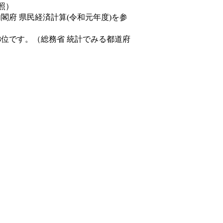
照）
内閣府 県民経済計算(令和元年度)を参
8位です。（総務省 統計でみる都道府
。