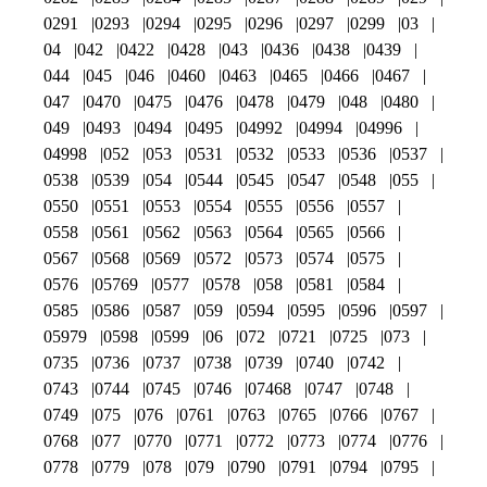
0291
0293
0294
0295
0296
0297
0299
03
04
042
0422
0428
043
0436
0438
0439
044
045
046
0460
0463
0465
0466
0467
047
0470
0475
0476
0478
0479
048
0480
049
0493
0494
0495
04992
04994
04996
04998
052
053
0531
0532
0533
0536
0537
0538
0539
054
0544
0545
0547
0548
055
0550
0551
0553
0554
0555
0556
0557
0558
0561
0562
0563
0564
0565
0566
0567
0568
0569
0572
0573
0574
0575
0576
05769
0577
0578
058
0581
0584
0585
0586
0587
059
0594
0595
0596
0597
05979
0598
0599
06
072
0721
0725
073
0735
0736
0737
0738
0739
0740
0742
0743
0744
0745
0746
07468
0747
0748
0749
075
076
0761
0763
0765
0766
0767
0768
077
0770
0771
0772
0773
0774
0776
0778
0779
078
079
0790
0791
0794
0795