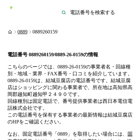
0889
0889260159
電話番号
0889260159/0889-26-0159
の情報
こちらのページでは、
0889-26-0159
の事業者名・回線種
別・地域・業界・FAX番号・口コミを紹介しています。
0889-26-0159
は、
結城豆腐店
の電話番号です。
結城豆腐
店は
ショッピング
に関わる事業者
で、所在地は高知県高
岡郡越知町越知甲２４９０
です。
回線種別は
固定電話
で、番号提供事業者は
西日本電信電
話株式会社
です。
この電話番号を保有する事業者の最新情報は
結城豆腐店
のHP
をご確認ください。
なお、固定電話番号「
0889
」を取得したい場合には、
固