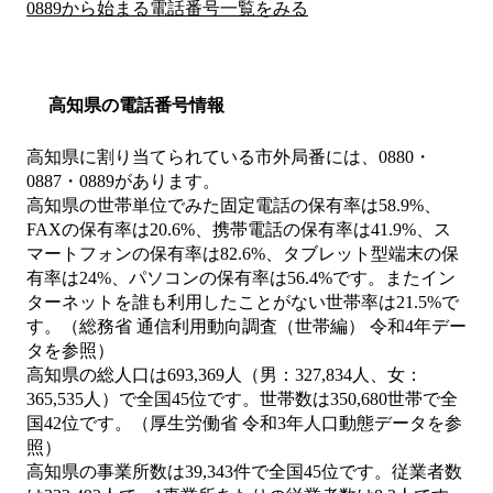
0889から始まる電話番号一覧をみる
高知県の電話番号情報
高知県に割り当てられている市外局番には、0880・
0887・0889があります。
高知県の世帯単位でみた固定電話の保有率は58.9%、
FAXの保有率は20.6%、携帯電話の保有率は41.9%、ス
マートフォンの保有率は82.6%、タブレット型端末の保
有率は24%、パソコンの保有率は56.4%です。またイン
ターネットを誰も利用したことがない世帯率は21.5%で
す。（総務省 通信利用動向調査（世帯編） 令和4年デー
タを参照）
高知県の総人口は693,369人（男：327,834人、女：
365,535人）で全国45位です。世帯数は350,680世帯で全
国42位です。（厚生労働省 令和3年人口動態データを参
照）
高知県の事業所数は39,343件で全国45位です。従業者数