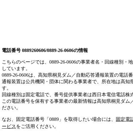
電話番号
0889260606/0889-26-0606
の情報
こちらのページでは、
0889-26-0606
の事業者名・回線種別・地
しています。
0889-26-0606
は、
高知県桐見ダム／自動応答通報装置
の電話番
通報装置は
公共機関・団体
に関わる事業者
で、所在地は高知
す。
回線種別は
固定電話
で、番号提供事業者は
西日本電信電話株
この電話番号を保有する事業者の最新情報は
高知県桐見ダム
ださい。
なお、固定電話番号「
0889
」を取得したい場合には、
固定電
ービス
をご活用ください。