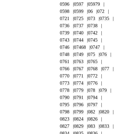
0596
0597
05979
0598
0599
06
072
0721
0725
073
0735
0736
0737
0738
0739
0740
0742
0743
0744
0745
0746
07468
0747
0748
0749
075
076
0761
0763
0765
0766
0767
0768
077
0770
0771
0772
0773
0774
0776
0778
0779
078
079
0790
0791
0794
0795
0796
0797
0798
0799
082
0820
0823
0824
0826
0827
0829
083
0833
0834
0835
0836