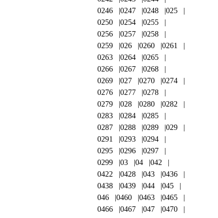
0246
0247
0248
025
0250
0254
0255
0256
0257
0258
0259
026
0260
0261
0263
0264
0265
0266
0267
0268
0269
027
0270
0274
0276
0277
0278
0279
028
0280
0282
0283
0284
0285
0287
0288
0289
029
0291
0293
0294
0295
0296
0297
0299
03
04
042
0422
0428
043
0436
0438
0439
044
045
046
0460
0463
0465
0466
0467
047
0470