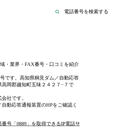
域・業界・FAX番号・口コミを紹介
号です。
高知県桐見ダム／自動応答
県高岡郡越知町五味２４２７−７
で
式会社
です。
／自動応答通報装置
のHP
をご確認く
話番号「
0889
」を取得できるIP電話サ