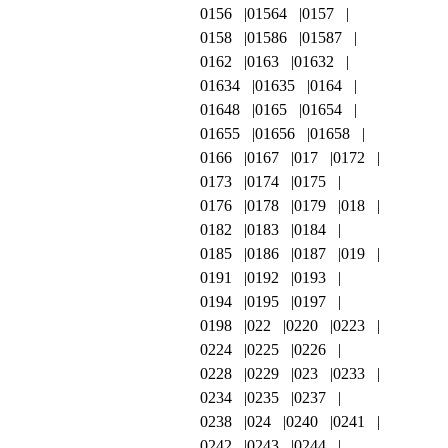
0156
01564
0157
0158
01586
01587
0162
0163
01632
01634
01635
0164
01648
0165
01654
01655
01656
01658
0166
0167
017
0172
0173
0174
0175
0176
0178
0179
018
0182
0183
0184
0185
0186
0187
019
0191
0192
0193
0194
0195
0197
0198
022
0220
0223
0224
0225
0226
0228
0229
023
0233
0234
0235
0237
0238
024
0240
0241
0242
0243
0244