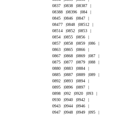
0837
0838
08387
08388
08396
084
0845
0846
0847
08477
0848
08512
08514
0852
0853
0854
0855
0856
0857
0858
0859
086
0863
0865
0866
0867
0868
0869
087
0875
0877
0879
088
0880
0883
0884
0885
0887
0889
089
0892
0893
0894
0895
0896
0897
0898
092
0920
093
0930
0940
0942
0943
0944
0946
0947
0948
0949
095