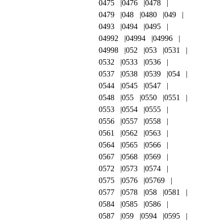
0475
0476
0478
0479
048
0480
049
0493
0494
0495
04992
04994
04996
04998
052
053
0531
0532
0533
0536
0537
0538
0539
054
0544
0545
0547
0548
055
0550
0551
0553
0554
0555
0556
0557
0558
0561
0562
0563
0564
0565
0566
0567
0568
0569
0572
0573
0574
0575
0576
05769
0577
0578
058
0581
0584
0585
0586
0587
059
0594
0595