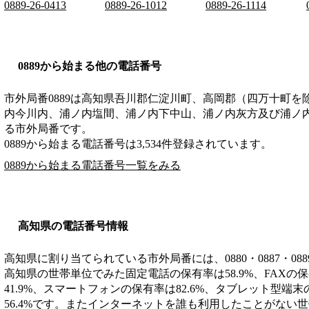
0889-26-0413
0889-26-1012
0889-26-1114
0889から始まる他の電話番号
市外局番
0889
は
高知県吾川郡仁淀川町、高岡郡（四万十町を
内今川内、浦ノ内塩間、浦ノ内下中山、浦ノ内灰方及び浦ノ
る市外局番です。
0889から始まる電話番号は3,534件登録されています。
0889から始まる電話番号一覧をみる
高知県の電話番号情報
高知県に割り当てられている市外局番には、0880・0887・08
高知県の世帯単位でみた固定電話の保有率は58.9%、FAXの保
41.9%、スマートフォンの保有率は82.6%、タブレット型端
56.4%です。またインターネットを誰も利用したことがない世帯