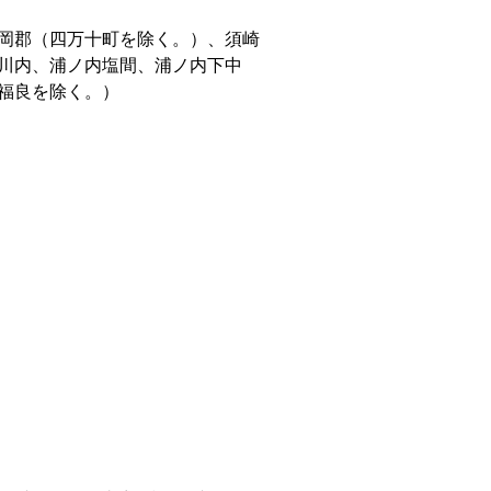
岡郡（四万十町を除く。）、須崎
川内、浦ノ内塩間、浦ノ内下中
福良を除く。）