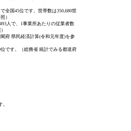
人）で全国45位です。世帯数は350,680世
参照）
,493人で、1事業所あたりの従業者数
照）
内閣府 県民経済計算(令和元年度)を参
0位です。（総務省 統計でみる都道府
す。