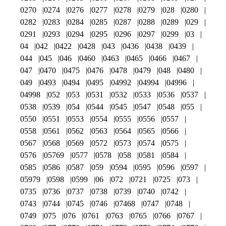
0270
0274
0276
0277
0278
0279
028
0280
0282
0283
0284
0285
0287
0288
0289
029
0291
0293
0294
0295
0296
0297
0299
03
04
042
0422
0428
043
0436
0438
0439
044
045
046
0460
0463
0465
0466
0467
047
0470
0475
0476
0478
0479
048
0480
049
0493
0494
0495
04992
04994
04996
04998
052
053
0531
0532
0533
0536
0537
0538
0539
054
0544
0545
0547
0548
055
0550
0551
0553
0554
0555
0556
0557
0558
0561
0562
0563
0564
0565
0566
0567
0568
0569
0572
0573
0574
0575
0576
05769
0577
0578
058
0581
0584
0585
0586
0587
059
0594
0595
0596
0597
05979
0598
0599
06
072
0721
0725
073
0735
0736
0737
0738
0739
0740
0742
0743
0744
0745
0746
07468
0747
0748
0749
075
076
0761
0763
0765
0766
0767