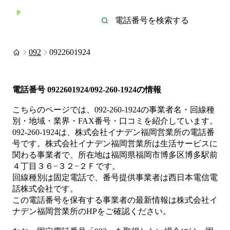
092
0922601924
電話番号
0922601924/092-260-1924
の情報
こちらのページでは、
092-260-1924
の事業者名・回線種
別・地域・業界・FAX番号・口コミを紹介しています。
092-260-1924
は、
株式会社イナデン福岡営業所
の電話番
号です。
株式会社イナデン福岡営業所は
生活サービス
に
関わる事業者
で、所在地は福岡県福岡市博多区博多駅前
４丁目３６−３２−２Ｆ
です。
回線種別は
固定電話
で、番号提供事業者は
西日本電信電
話株式会社
です。
この電話番号を保有する事業者の最新情報は
株式会社イ
ナデン福岡営業所
のHP
をご確認ください。