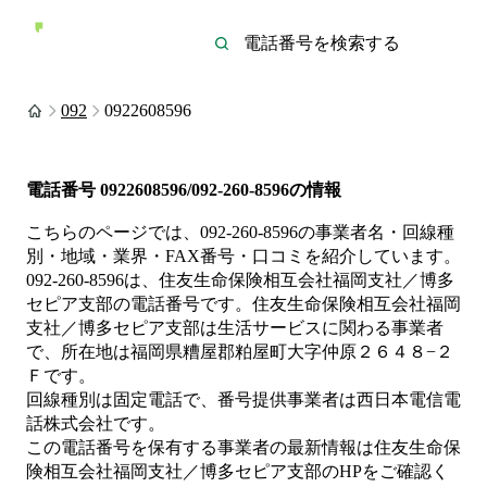
092
0922608596
電話番号
0922608596/092-260-8596
の情報
こちらのページでは、
092-260-8596
の事業者名・回線種
別・地域・業界・FAX番号・口コミを紹介しています。
092-260-8596
は、
住友生命保険相互会社福岡支社／博多
セピア支部
の電話番号です。
住友生命保険相互会社福岡
支社／博多セピア支部は
生活サービス
に関わる事業者
で、所在地は福岡県糟屋郡粕屋町大字仲原２６４８−２
Ｆ
です。
回線種別は
固定電話
で、番号提供事業者は
西日本電信電
話株式会社
です。
この電話番号を保有する事業者の最新情報は
住友生命保
険相互会社福岡支社／博多セピア支部
のHP
をご確認く