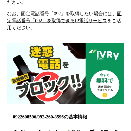
ださい。
なお、固定電話番号「
092
」を取得したい場合には、
固
定電話番号「
092
」を取得できるIP電話サービス
をご活
用ください。
0922608596/092-260-8596の基本情報