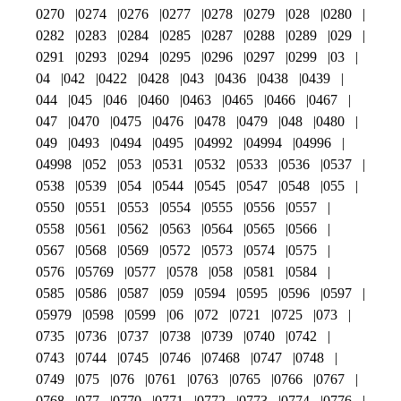
0270
0274
0276
0277
0278
0279
028
0280
0282
0283
0284
0285
0287
0288
0289
029
0291
0293
0294
0295
0296
0297
0299
03
04
042
0422
0428
043
0436
0438
0439
044
045
046
0460
0463
0465
0466
0467
047
0470
0475
0476
0478
0479
048
0480
049
0493
0494
0495
04992
04994
04996
04998
052
053
0531
0532
0533
0536
0537
0538
0539
054
0544
0545
0547
0548
055
0550
0551
0553
0554
0555
0556
0557
0558
0561
0562
0563
0564
0565
0566
0567
0568
0569
0572
0573
0574
0575
0576
05769
0577
0578
058
0581
0584
0585
0586
0587
059
0594
0595
0596
0597
05979
0598
0599
06
072
0721
0725
073
0735
0736
0737
0738
0739
0740
0742
0743
0744
0745
0746
07468
0747
0748
0749
075
076
0761
0763
0765
0766
0767
0768
077
0770
0771
0772
0773
0774
0776