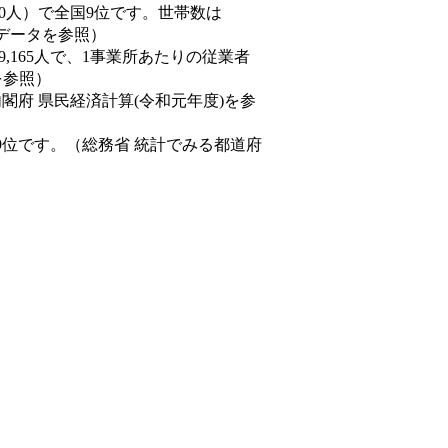
77,550人）で全国9位です。世帯数は
態データを参照）
89,165人で、1事業所あたりの従業者
を参照）
内閣府 県民経済計算(令和元年度)を参
9位です。（総務省 統計でみる都道府