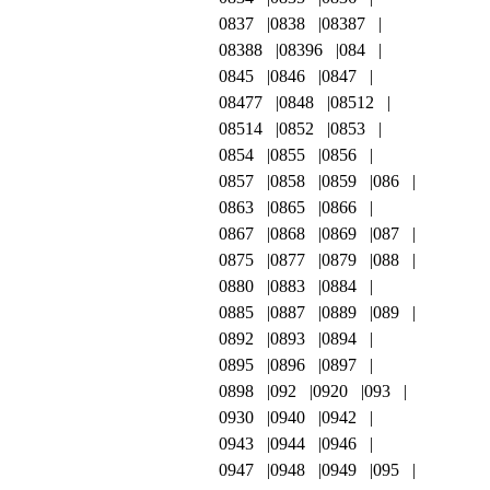
0837
0838
08387
08388
08396
084
0845
0846
0847
08477
0848
08512
08514
0852
0853
0854
0855
0856
0857
0858
0859
086
0863
0865
0866
0867
0868
0869
087
0875
0877
0879
088
0880
0883
0884
0885
0887
0889
089
0892
0893
0894
0895
0896
0897
0898
092
0920
093
0930
0940
0942
0943
0944
0946
0947
0948
0949
095