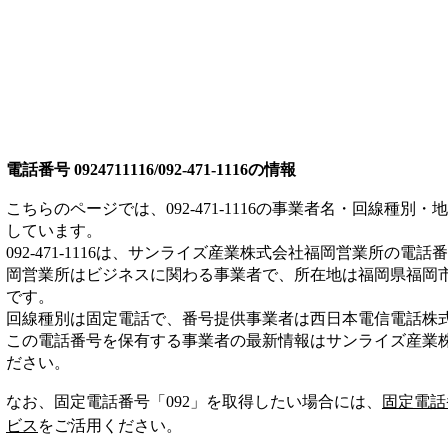
電話番号
0924711116/092-471-1116
の情報
こちらのページでは、
092-471-1116
の事業者名・回線種別・地
しています。
092-471-1116
は、
サンライズ産業株式会社福岡営業所
の電話番
岡営業所は
ビジネス
に関わる事業者
で、所在地は福岡県福岡
です。
回線種別は
固定電話
で、番号提供事業者は
西日本電信電話株
この電話番号を保有する事業者の最新情報は
サンライズ産業
ださい。
なお、固定電話番号「
092
」を取得したい場合には、
固定電話
ビス
をご活用ください。