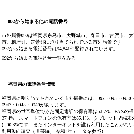
092から始まる他の電話番号
市外局番
092
は
福岡県糸島市、大野城市、春日市、古賀市、太
市、糟屋郡、筑紫郡
に割り当てられている市外局番です。
092から始まる電話番号は94,841件登録されています。
092から始まる電話番号一覧をみる
福岡県の電話番号情報
福岡県に割り当てられている市外局番には、092・093・0930・0940
0947・0948・0949があります。
福岡県の世帯単位でみた固定電話の保有率は53.7%、FAXの保
37.4%、スマートフォンの保有率は85.1%、タブレット型端末
は60.3%です。またインターネットを誰も利用したことがない世
利用動向調査（世帯編） 令和4年データを参照）