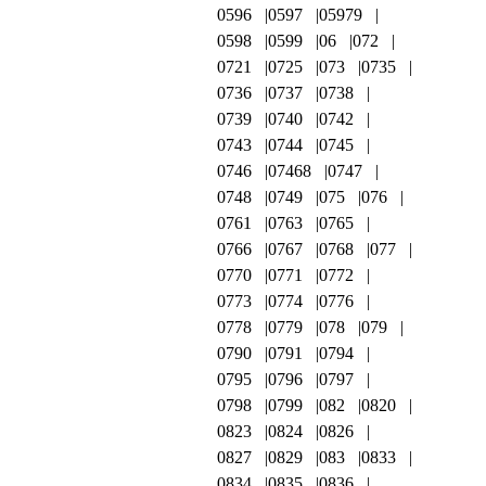
0596
0597
05979
0598
0599
06
072
0721
0725
073
0735
0736
0737
0738
0739
0740
0742
0743
0744
0745
0746
07468
0747
0748
0749
075
076
0761
0763
0765
0766
0767
0768
077
0770
0771
0772
0773
0774
0776
0778
0779
078
079
0790
0791
0794
0795
0796
0797
0798
0799
082
0820
0823
0824
0826
0827
0829
083
0833
0834
0835
0836