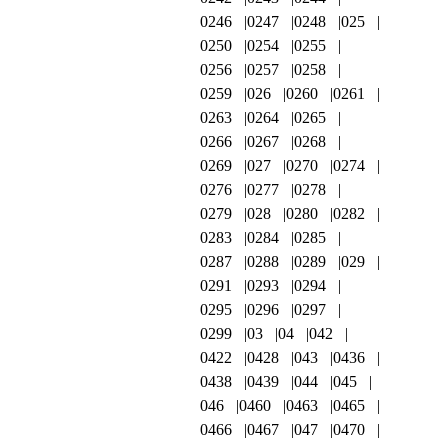
0246
0247
0248
025
0250
0254
0255
0256
0257
0258
0259
026
0260
0261
0263
0264
0265
0266
0267
0268
0269
027
0270
0274
0276
0277
0278
0279
028
0280
0282
0283
0284
0285
0287
0288
0289
029
0291
0293
0294
0295
0296
0297
0299
03
04
042
0422
0428
043
0436
0438
0439
044
045
046
0460
0463
0465
0466
0467
047
0470