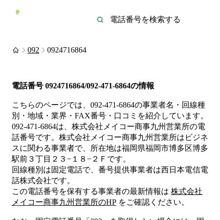
092
0924716864
電話番号
0924716864/092-471-6864
の情報
こちらのページでは、
092-471-6864
の事業者名・回線種
別・地域・業界・FAX番号・口コミを紹介しています。
092-471-6864
は、
株式会社メイコー商事九州営業所
の電
話番号です。
株式会社メイコー商事九州営業所は
ビジネ
ス
に関わる事業者
で、所在地は福岡県福岡市博多区博多
駅前３丁目２３−１８−２Ｆ
です。
回線種別は
固定電話
で、番号提供事業者は
西日本電信電
話株式会社
です。
この電話番号を保有する事業者の最新情報は
株式会社
メイコー商事九州営業所
のHP
をご確認ください。