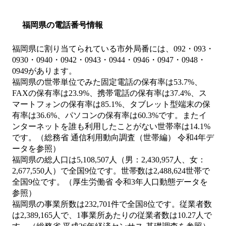
福岡県の電話番号情報
福岡県に割り当てられている市外局番には、092・093・
0930・0940・0942・0943・0944・0946・0947・0948・
0949があります。
福岡県の世帯単位でみた固定電話の保有率は53.7%、
FAXの保有率は23.9%、携帯電話の保有率は37.4%、ス
マートフォンの保有率は85.1%、タブレット型端末の保
有率は36.6%、パソコンの保有率は60.3%です。またイ
ンターネットを誰も利用したことがない世帯率は14.1%
です。（総務省 通信利用動向調査（世帯編） 令和4年デ
ータを参照）
福岡県の総人口は5,108,507人（男：2,430,957人、女：
2,677,550人）で全国9位です。世帯数は2,488,624世帯で
全国9位です。（厚生労働省 令和3年人口動態データを
参照）
福岡県の事業所数は232,701件で全国8位です。従業者数
は2,389,165人で、1事業所あたりの従業者数は10.27人で