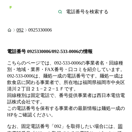
092
0925330006
電話番号
0925330006/092-533-0006
の情報
こちらのページでは、
092-533-0006
の事業者名・回線種
別・地域・業界・FAX番号・口コミを紹介しています。
092-533-0006
は、
麺処一成
の電話番号です。
麺処一成は
飲食店
に関わる事業者
で、所在地は福岡県福岡市中央区
清川２丁目２１−２２−１Ｆ
です。
回線種別は
固定電話
で、番号提供事業者は
西日本電信電
話株式会社
です。
この電話番号を保有する事業者の最新情報は
麺処一成
の
HP
をご確認ください。
なお、固定電話番号「
092
」を取得したい場合には、
固