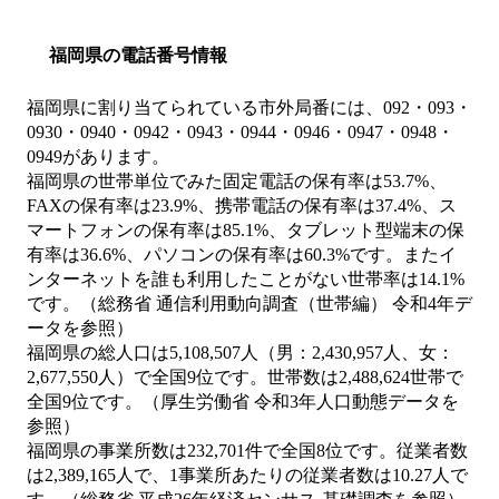
福岡県の電話番号情報
福岡県に割り当てられている市外局番には、092・093・
0930・0940・0942・0943・0944・0946・0947・0948・
0949があります。
福岡県の世帯単位でみた固定電話の保有率は53.7%、
FAXの保有率は23.9%、携帯電話の保有率は37.4%、ス
マートフォンの保有率は85.1%、タブレット型端末の保
有率は36.6%、パソコンの保有率は60.3%です。またイ
ンターネットを誰も利用したことがない世帯率は14.1%
です。（総務省 通信利用動向調査（世帯編） 令和4年デ
ータを参照）
福岡県の総人口は5,108,507人（男：2,430,957人、女：
2,677,550人）で全国9位です。世帯数は2,488,624世帯で
全国9位です。（厚生労働省 令和3年人口動態データを
参照）
福岡県の事業所数は232,701件で全国8位です。従業者数
は2,389,165人で、1事業所あたりの従業者数は10.27人で