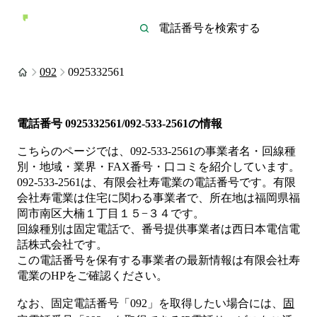
092
0925332561
電話番号
0925332561/092-533-2561
の情報
こちらのページでは、
092-533-2561
の事業者名・回線種
別・地域・業界・FAX番号・口コミを紹介しています。
092-533-2561
は、
有限会社寿電業
の電話番号です。
有限
会社寿電業は
住宅
に関わる事業者
で、所在地は福岡県福
岡市南区大楠１丁目１５−３４
です。
回線種別は
固定電話
で、番号提供事業者は
西日本電信電
話株式会社
です。
この電話番号を保有する事業者の最新情報は
有限会社寿
電業
のHP
をご確認ください。
なお、固定電話番号「
092
」を取得したい場合には、
固