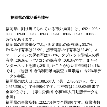
福岡県の電話番号情報
福岡県に割り当てられている市外局番には、092・093・
0930・0940・0942・0943・0944・0946・0947・0948・
0949があります。
福岡県の世帯単位でみた固定電話の保有率は53.7%、
FAXの保有率は23.9%、携帯電話の保有率は37.4%、ス
マートフォンの保有率は85.1%、タブレット型端末の保
有率は36.6%、パソコンの保有率は60.3%です。またイ
ンターネットを誰も利用したことがない世帯率は14.1%
です。（総務省 通信利用動向調査（世帯編） 令和4年デ
ータを参照）
福岡県の総人口は5,108,507人（男：2,430,957人、女：
2,677,550人）で全国9位です。世帯数は2,488,624世帯で
全国9位です。（厚生労働省 令和3年人口動態データを
参照）
福岡県の事業所数は232,701件で全国8位です。従業者数