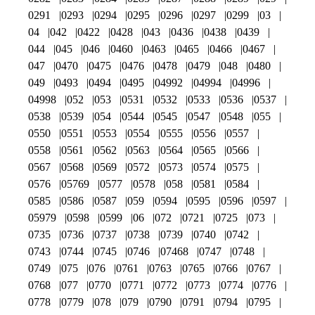
0291
0293
0294
0295
0296
0297
0299
03
04
042
0422
0428
043
0436
0438
0439
044
045
046
0460
0463
0465
0466
0467
047
0470
0475
0476
0478
0479
048
0480
049
0493
0494
0495
04992
04994
04996
04998
052
053
0531
0532
0533
0536
0537
0538
0539
054
0544
0545
0547
0548
055
0550
0551
0553
0554
0555
0556
0557
0558
0561
0562
0563
0564
0565
0566
0567
0568
0569
0572
0573
0574
0575
0576
05769
0577
0578
058
0581
0584
0585
0586
0587
059
0594
0595
0596
0597
05979
0598
0599
06
072
0721
0725
073
0735
0736
0737
0738
0739
0740
0742
0743
0744
0745
0746
07468
0747
0748
0749
075
076
0761
0763
0765
0766
0767
0768
077
0770
0771
0772
0773
0774
0776
0778
0779
078
079
0790
0791
0794
0795