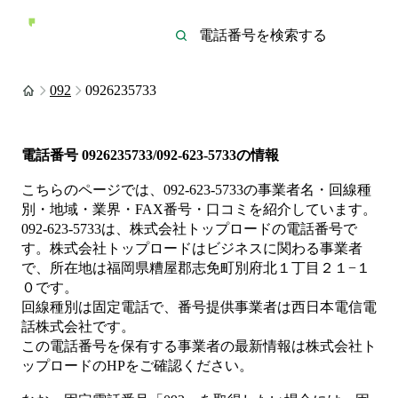
092
0926235733
電話番号
0926235733/092-623-5733
の情報
こちらのページでは、
092-623-5733
の事業者名・回線種
別・地域・業界・FAX番号・口コミを紹介しています。
092-623-5733
は、
株式会社トップロード
の電話番号で
す。
株式会社トップロードは
ビジネス
に関わる事業者
で、所在地は福岡県糟屋郡志免町別府北１丁目２１−１
０
です。
回線種別は
固定電話
で、番号提供事業者は
西日本電信電
話株式会社
です。
この電話番号を保有する事業者の最新情報は
株式会社ト
ップロード
のHP
をご確認ください。