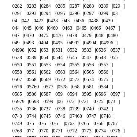
0282
0283
0284
0285
0287
0288
0289
029
0291
0293
0294
0295
0296
0297
0299
03
04
042
0422
0428
043
0436
0438
0439
044
045
046
0460
0463
0465
0466
0467
047
0470
0475
0476
0478
0479
048
0480
049
0493
0494
0495
04992
04994
04996
04998
052
053
0531
0532
0533
0536
0537
0538
0539
054
0544
0545
0547
0548
055
0550
0551
0553
0554
0555
0556
0557
0558
0561
0562
0563
0564
0565
0566
0567
0568
0569
0572
0573
0574
0575
0576
05769
0577
0578
058
0581
0584
0585
0586
0587
059
0594
0595
0596
0597
05979
0598
0599
06
072
0721
0725
073
0735
0736
0737
0738
0739
0740
0742
0743
0744
0745
0746
07468
0747
0748
0749
075
076
0761
0763
0765
0766
0767
0768
077
0770
0771
0772
0773
0774
0776