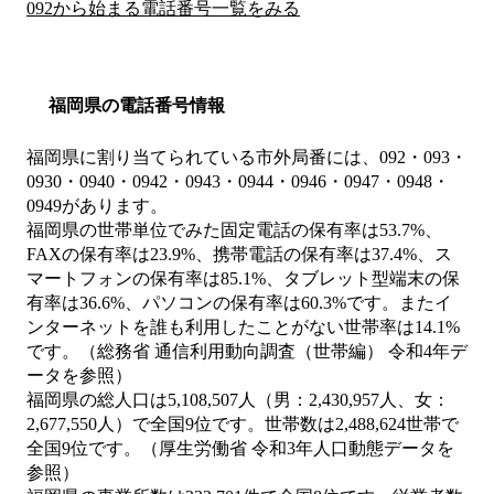
092から始まる電話番号一覧をみる
福岡県の電話番号情報
福岡県に割り当てられている市外局番には、092・093・
0930・0940・0942・0943・0944・0946・0947・0948・
0949があります。
福岡県の世帯単位でみた固定電話の保有率は53.7%、
FAXの保有率は23.9%、携帯電話の保有率は37.4%、ス
マートフォンの保有率は85.1%、タブレット型端末の保
有率は36.6%、パソコンの保有率は60.3%です。またイ
ンターネットを誰も利用したことがない世帯率は14.1%
です。（総務省 通信利用動向調査（世帯編） 令和4年デ
ータを参照）
福岡県の総人口は5,108,507人（男：2,430,957人、女：
2,677,550人）で全国9位です。世帯数は2,488,624世帯で
全国9位です。（厚生労働省 令和3年人口動態データを
参照）