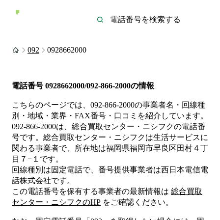
092
0928662000
電話番号
0928662000/092-866-2000
の情報
こちらのページでは、
092-866-2000
の事業者名・回線種
別・地域・業界・FAX番号・口コミを紹介しています。
092-866-2000
は、
総合買取センター・ニシフク
の電話番
号です。
総合買取センター・ニシフクは
生活サービス
に
関わる事業者
で、所在地は福岡県福岡市早良区田村４丁
目７−１
です。
回線種別は
固定電話
で、番号提供事業者は
西日本電信電
話株式会社
です。
この電話番号を保有する事業者の最新情報は
総合買取
センター・ニシフク
のHP
をご確認ください。