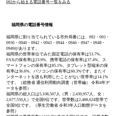
092から始まる電話番号一覧をみる
福岡県の電話番号情報
福岡県に割り当てられている市外局番には、092・093・
0930・0940・0942・0943・0944・0946・0947・0948・
0949があります。
福岡県の世帯単位でみた固定電話の保有率は53.7%、
FAXの保有率は23.9%、携帯電話の保有率は37.4%、ス
マートフォンの保有率は85.1%、タブレット型端末の保
有率は36.6%、パソコンの保有率は60.3%です。またイ
ンターネットを誰も利用したことがない世帯率は14.1%
です。（総務省 通信利用動向調査（世帯編） 令和4年デ
ータを参照）
福岡県の総人口は5,108,507人（男：2,430,957人、女：
2,677,550人）で全国9位です。世帯数は2,488,624世帯で
全国9位です。（厚生労働省 令和3年人口動態データを
参照）