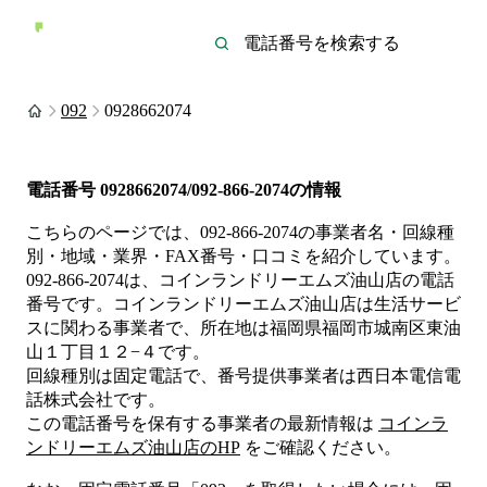
092
0928662074
電話番号
0928662074/092-866-2074
の情報
こちらのページでは、
092-866-2074
の事業者名・回線種
別・地域・業界・FAX番号・口コミを紹介しています。
092-866-2074
は、
コインランドリーエムズ油山店
の電話
番号です。
コインランドリーエムズ油山店は
生活サービ
ス
に関わる事業者
で、所在地は福岡県福岡市城南区東油
山１丁目１２−４
です。
回線種別は
固定電話
で、番号提供事業者は
西日本電信電
話株式会社
です。
この電話番号を保有する事業者の最新情報は
コインラ
ンドリーエムズ油山店
のHP
をご確認ください。