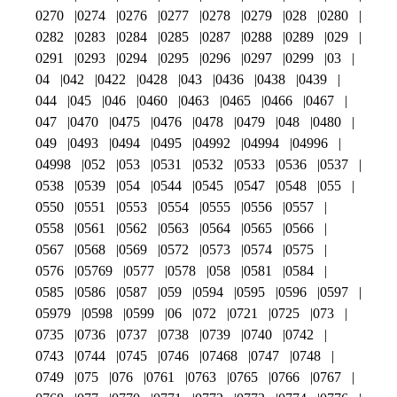
0270
0274
0276
0277
0278
0279
028
0280
0282
0283
0284
0285
0287
0288
0289
029
0291
0293
0294
0295
0296
0297
0299
03
04
042
0422
0428
043
0436
0438
0439
044
045
046
0460
0463
0465
0466
0467
047
0470
0475
0476
0478
0479
048
0480
049
0493
0494
0495
04992
04994
04996
04998
052
053
0531
0532
0533
0536
0537
0538
0539
054
0544
0545
0547
0548
055
0550
0551
0553
0554
0555
0556
0557
0558
0561
0562
0563
0564
0565
0566
0567
0568
0569
0572
0573
0574
0575
0576
05769
0577
0578
058
0581
0584
0585
0586
0587
059
0594
0595
0596
0597
05979
0598
0599
06
072
0721
0725
073
0735
0736
0737
0738
0739
0740
0742
0743
0744
0745
0746
07468
0747
0748
0749
075
076
0761
0763
0765
0766
0767