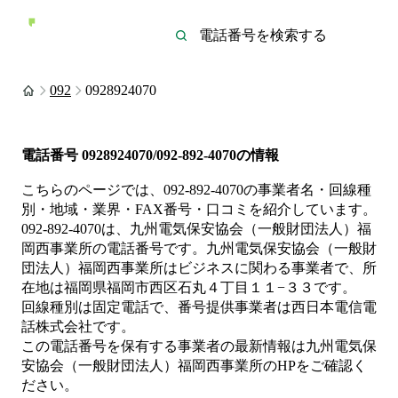
092
0928924070
電話番号
0928924070/092-892-4070
の情報
こちらのページでは、
092-892-4070
の事業者名・回線種
別・地域・業界・FAX番号・口コミを紹介しています。
092-892-4070
は、
九州電気保安協会（一般財団法人）福
岡西事業所
の電話番号です。
九州電気保安協会（一般財
団法人）福岡西事業所は
ビジネス
に関わる事業者
で、所
在地は福岡県福岡市西区石丸４丁目１１−３３
です。
回線種別は
固定電話
で、番号提供事業者は
西日本電信電
話株式会社
です。
この電話番号を保有する事業者の最新情報は
九州電気保
安協会（一般財団法人）福岡西事業所
のHP
をご確認く
ださい。