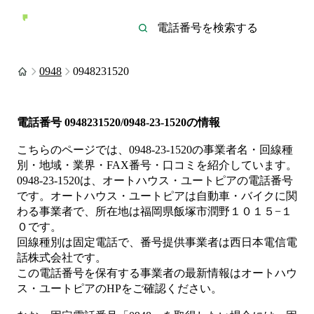
0948
0948231520
電話番号
0948231520/0948-23-1520
の情報
こちらのページでは、
0948-23-1520
の事業者名・回線種
別・地域・業界・FAX番号・口コミを紹介しています。
0948-23-1520
は、
オートハウス・ユートピア
の電話番号
です。
オートハウス・ユートピアは
自動車・バイク
に関
わる事業者
で、所在地は福岡県飯塚市潤野１０１５−１
０
です。
回線種別は
固定電話
で、番号提供事業者は
西日本電信電
話株式会社
です。
この電話番号を保有する事業者の最新情報は
オートハウ
ス・ユートピア
のHP
をご確認ください。