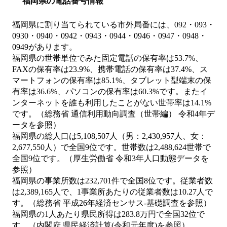
福岡県の電話番号情報
福岡県に割り当てられている市外局番には、092・093・
0930・0940・0942・0943・0944・0946・0947・0948・
0949があります。
福岡県の世帯単位でみた固定電話の保有率は53.7%、
FAXの保有率は23.9%、携帯電話の保有率は37.4%、ス
マートフォンの保有率は85.1%、タブレット型端末の保
有率は36.6%、パソコンの保有率は60.3%です。またイ
ンターネットを誰も利用したことがない世帯率は14.1%
です。（総務省 通信利用動向調査（世帯編） 令和4年デ
ータを参照）
福岡県の総人口は5,108,507人（男：2,430,957人、女：
2,677,550人）で全国9位です。世帯数は2,488,624世帯で
全国9位です。（厚生労働省 令和3年人口動態データを
参照）
福岡県の事業所数は232,701件で全国8位です。従業者数
は2,389,165人で、1事業所あたりの従業者数は10.27人で
す。（総務省 平成26年経済センサス‐基礎調査を参照）
福岡県の1人あたり県民所得は283.8万円で全国32位で
す。（内閣府 県民経済計算(令和元年度)を参照）