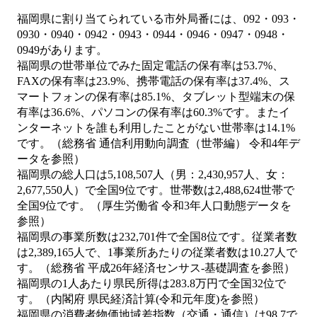
福岡県に割り当てられている市外局番には、092・093・
0930・0940・0942・0943・0944・0946・0947・0948・
0949があります。
福岡県の世帯単位でみた固定電話の保有率は53.7%、
FAXの保有率は23.9%、携帯電話の保有率は37.4%、ス
マートフォンの保有率は85.1%、タブレット型端末の保
有率は36.6%、パソコンの保有率は60.3%です。またイ
ンターネットを誰も利用したことがない世帯率は14.1%
です。（総務省 通信利用動向調査（世帯編） 令和4年デ
ータを参照）
福岡県の総人口は5,108,507人（男：2,430,957人、女：
2,677,550人）で全国9位です。世帯数は2,488,624世帯で
全国9位です。（厚生労働省 令和3年人口動態データを
参照）
福岡県の事業所数は232,701件で全国8位です。従業者数
は2,389,165人で、1事業所あたりの従業者数は10.27人で
す。（総務省 平成26年経済センサス‐基礎調査を参照）
福岡県の1人あたり県民所得は283.8万円で全国32位で
す。（内閣府 県民経済計算(令和元年度)を参照）
福岡県の消費者物価地域差指数（交通・通信）は98.7で