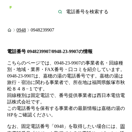
0948
0948239907
電話番号
0948239907/0948-23-9907
の情報
こちらのページでは、
0948-23-9907
の事業者名・回線種
別・地域・業界・FAX番号・口コミを紹介しています。
0948-23-9907
は、
嘉穂の湯
の電話番号です。
嘉穂の湯は
旅行・宿泊
に関わる事業者
で、所在地は福岡県飯塚市秋
松８４８−１
です。
回線種別は
固定電話
で、番号提供事業者は
西日本電信電
話株式会社
です。
この電話番号を保有する事業者の最新情報は
嘉穂の湯
の
HP
をご確認ください。
なお、固定電話番号「
0948
」を取得したい場合には、
固