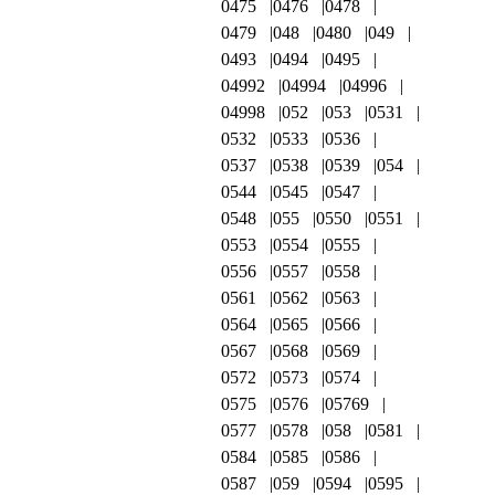
0475
0476
0478
0479
048
0480
049
0493
0494
0495
04992
04994
04996
04998
052
053
0531
0532
0533
0536
0537
0538
0539
054
0544
0545
0547
0548
055
0550
0551
0553
0554
0555
0556
0557
0558
0561
0562
0563
0564
0565
0566
0567
0568
0569
0572
0573
0574
0575
0576
05769
0577
0578
058
0581
0584
0585
0586
0587
059
0594
0595