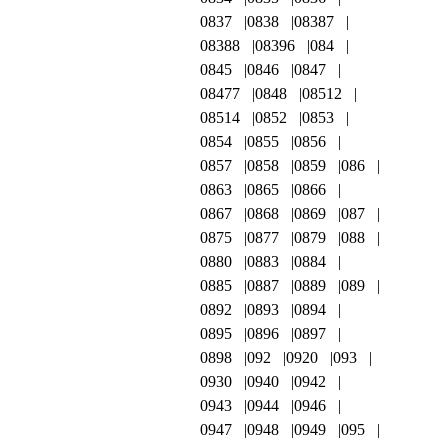
0837
0838
08387
08388
08396
084
0845
0846
0847
08477
0848
08512
08514
0852
0853
0854
0855
0856
0857
0858
0859
086
0863
0865
0866
0867
0868
0869
087
0875
0877
0879
088
0880
0883
0884
0885
0887
0889
089
0892
0893
0894
0895
0896
0897
0898
092
0920
093
0930
0940
0942
0943
0944
0946
0947
0948
0949
095