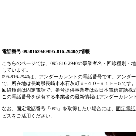
電話番号
0958162940/095-816-2940
の情報
こちらのページでは、
095-816-2940
の事業者名・回線種別・地
しています。
095-816-2940
は、
アンダーカレント
の電話番号です。
アンダー
で、所在地は長崎県長崎市本石灰町６−４０−Ｂ１Ｆ−５
です
回線種別は
固定電話
で、番号提供事業者は
西日本電信電話株
この電話番号を保有する事業者の最新情報は
アンダーカレン
なお、固定電話番号「
095
」を取得したい場合には、
固定電話
ビス
をご活用ください。