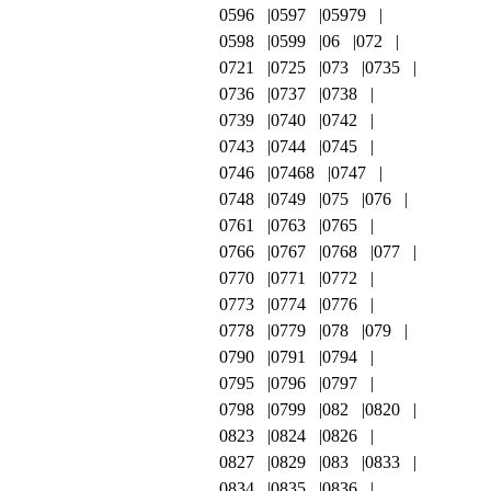
0596
0597
05979
0598
0599
06
072
0721
0725
073
0735
0736
0737
0738
0739
0740
0742
0743
0744
0745
0746
07468
0747
0748
0749
075
076
0761
0763
0765
0766
0767
0768
077
0770
0771
0772
0773
0774
0776
0778
0779
078
079
0790
0791
0794
0795
0796
0797
0798
0799
082
0820
0823
0824
0826
0827
0829
083
0833
0834
0835
0836