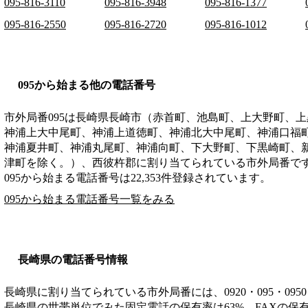
095-816-3110
095-816-3948
095-816-1377
095-816-2550
095-816-2720
095-816-1012
095から始まる他の電話番号
市外局番
095
は
長崎県長崎市（赤首町、池島町、上大野町、上
神浦上大中尾町、神浦上道徳町、神浦北大中尾町、神浦口福
神浦夏井町、神浦丸尾町、神浦向町、下大野町、下黒崎町、
津町を除く。）、西彼杵郡
に割り当てられている市外局番で
095から始まる電話番号は22,353件登録されています。
095から始まる電話番号一覧をみる
長崎県の電話番号情報
長崎県に割り当てられている市外局番には、0920・095・0950・0
長崎県の世帯単位でみた固定電話の保有率は63%、FAXの保有