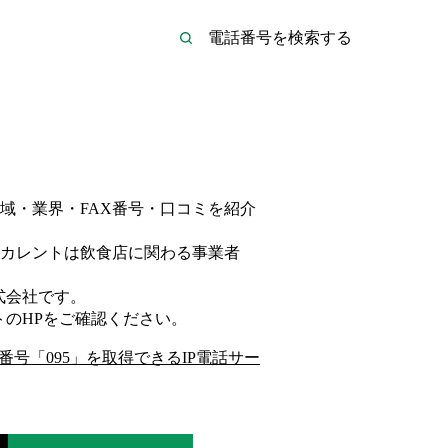
域・業界・FAX番号・口コミを紹介
カレントは
飲食店
に関わる事業者
。
式会社
です。
ト
のHP
をご確認ください。
番号「
095
」を取得できるIP電話サー