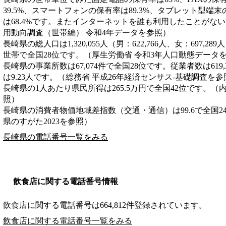
39.5%、スマートフォンの保有率は89.3%、タブレット型端末
は68.4%です。またインターネットを誰も利用したことがない
用動向調査（世帯編） 令和4年データを参照）
長崎県の総人口は1,320,055人（男：622,766人、女：697,28
世帯で全国28位です。（厚生労働省 令和3年人口動態データ
長崎県の事業所数は67,074件で全国28位です。従業者数は619
は9.23人です。（総務省 平成26年経済センサス‐基礎調査を参
長崎県の1人あたり県民所得は265.5万円で全国42位です。（
照）
長崎県の消費者物価地域差指数（交通・通信）は99.6で全国2
県のすがた2023を参照）
長崎県の電話番号一覧をみる
飲食店に関する電話番号情報
飲食店に関する電話番号は664,812件登録されています。
飲食店に関する電話番号一覧をみる