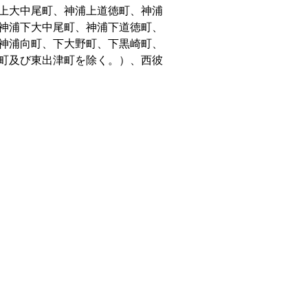
上大中尾町、神浦上道徳町、神浦
神浦下大中尾町、神浦下道徳町、
神浦向町、下大野町、下黒崎町、
町及び東出津町を除く。）、西彼