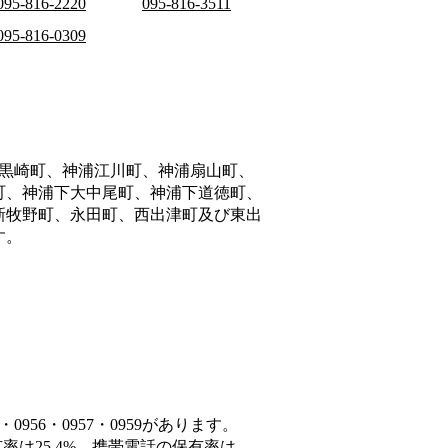
095-816-2220
095-816-3511
095-816-0309
黒崎町、神浦江川町、神浦扇山町、
町、神浦下大中尾町、神浦下道徳町、
新牧野町、永田町、西出津町及び東出
す。
956・0957・0959があります。
率は25.4%、携帯電話の保有率は