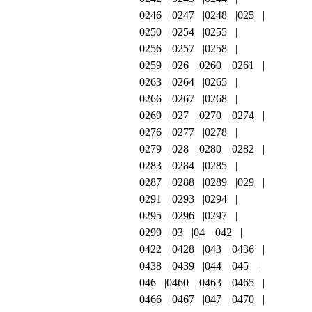
0246
0247
0248
025
0250
0254
0255
0256
0257
0258
0259
026
0260
0261
0263
0264
0265
0266
0267
0268
0269
027
0270
0274
0276
0277
0278
0279
028
0280
0282
0283
0284
0285
0287
0288
0289
029
0291
0293
0294
0295
0296
0297
0299
03
04
042
0422
0428
043
0436
0438
0439
044
045
046
0460
0463
0465
0466
0467
047
0470