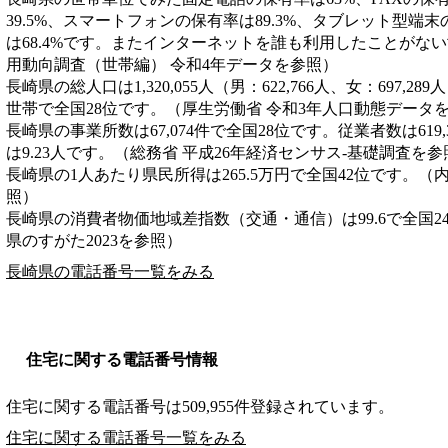
39.5%、スマートフォンの保有率は89.3%、タブレット型端末
は68.4%です。またインターネットを誰も利用したことがない
用動向調査（世帯編） 令和4年データを参照）
長崎県の総人口は1,320,055人（男：622,766人、女：697,28
世帯で全国28位です。（厚生労働省 令和3年人口動態データ
長崎県の事業所数は67,074件で全国28位です。従業者数は619
は9.23人です。（総務省 平成26年経済センサス‐基礎調査を参
長崎県の1人あたり県民所得は265.5万円で全国42位です。（
照）
長崎県の消費者物価地域差指数（交通・通信）は99.6で全国2
県のすがた2023を参照）
長崎県の電話番号一覧をみる
住宅に関する電話番号情報
住宅に関する電話番号は509,955件登録されています。
住宅に関する電話番号一覧をみる