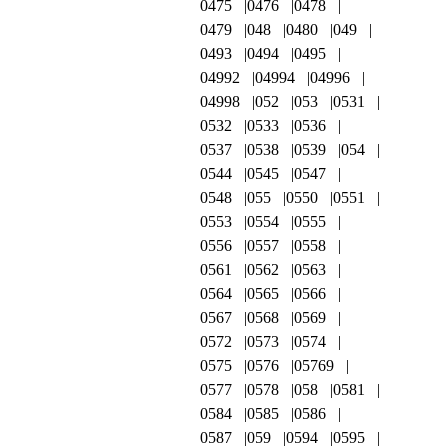
0475
0476
0478
0479
048
0480
049
0493
0494
0495
04992
04994
04996
04998
052
053
0531
0532
0533
0536
0537
0538
0539
054
0544
0545
0547
0548
055
0550
0551
0553
0554
0555
0556
0557
0558
0561
0562
0563
0564
0565
0566
0567
0568
0569
0572
0573
0574
0575
0576
05769
0577
0578
058
0581
0584
0585
0586
0587
059
0594
0595