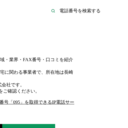
域・業界・FAX番号・口コミを紹介
宅
に関わる事業者
で、所在地は長崎
式会社
です。
をご確認ください。
番号「
095
」を取得できるIP電話サー