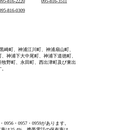
095-816-2220
095-816-3511
095-816-0309
黒崎町、神浦江川町、神浦扇山町、
町、神浦下大中尾町、神浦下道徳町、
新牧野町、永田町、西出津町及び東出
す。
956・0957・0959があります。
率は25.4%、携帯電話の保有率は