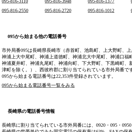
095-816-3110
095-816-3948
095-816-1377
095-816-2550
095-816-2720
095-816-1012
095から始まる他の電話番号
市外局番
095
は
長崎県長崎市（赤首町、池島町、上大野町、上
神浦上大中尾町、神浦上道徳町、神浦北大中尾町、神浦口福
神浦夏井町、神浦丸尾町、神浦向町、下大野町、下黒崎町、
津町を除く。）、西彼杵郡
に割り当てられている市外局番で
095から始まる電話番号は22,353件登録されています。
095から始まる電話番号一覧をみる
長崎県の電話番号情報
長崎県に割り当てられている市外局番には、0920・095・0950・0
長崎県の世帯単位でみた固定電話の保有率は63%、FAXの保有