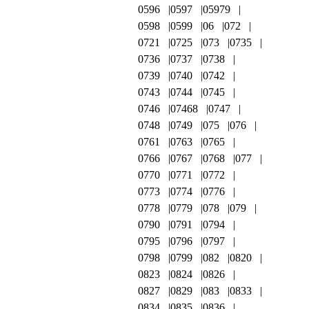
0596
0597
05979
0598
0599
06
072
0721
0725
073
0735
0736
0737
0738
0739
0740
0742
0743
0744
0745
0746
07468
0747
0748
0749
075
076
0761
0763
0765
0766
0767
0768
077
0770
0771
0772
0773
0774
0776
0778
0779
078
079
0790
0791
0794
0795
0796
0797
0798
0799
082
0820
0823
0824
0826
0827
0829
083
0833
0834
0835
0836