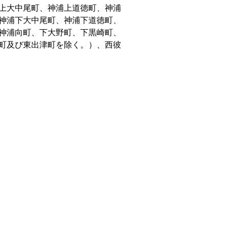
上大中尾町、神浦上道徳町、神浦
神浦下大中尾町、神浦下道徳町、
神浦向町、下大野町、下黒崎町、
町及び東出津町を除く。）、西彼