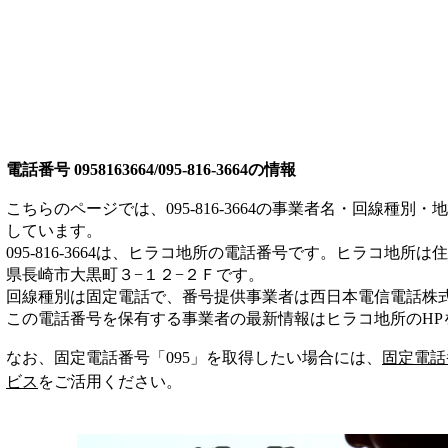
電話番号
0958163664/095-816-3664
の情報
こちらのページでは、
095-816-3664
の事業者名・回線種別・地
しています。
095-816-3664
は、
ヒラコ地所
の電話番号です。
ヒラコ地所は
住
県長崎市大黒町３−１２−２Ｆ
です。
回線種別は
固定電話
で、番号提供事業者は
西日本電信電話株
この電話番号を保有する事業者の最新情報は
ヒラコ地所
のHP
なお、固定電話番号「
095
」を取得したい場合には、
固定電話
ビス
をご活用ください。