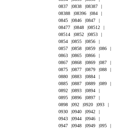
0837
0838
08387
08388
08396
084
0845
0846
0847
08477
0848
08512
08514
0852
0853
0854
0855
0856
0857
0858
0859
086
0863
0865
0866
0867
0868
0869
087
0875
0877
0879
088
0880
0883
0884
0885
0887
0889
089
0892
0893
0894
0895
0896
0897
0898
092
0920
093
0930
0940
0942
0943
0944
0946
0947
0948
0949
095