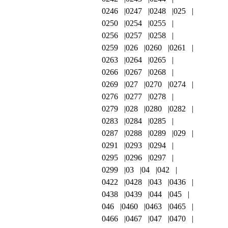
0246
0247
0248
025
0250
0254
0255
0256
0257
0258
0259
026
0260
0261
0263
0264
0265
0266
0267
0268
0269
027
0270
0274
0276
0277
0278
0279
028
0280
0282
0283
0284
0285
0287
0288
0289
029
0291
0293
0294
0295
0296
0297
0299
03
04
042
0422
0428
043
0436
0438
0439
044
045
046
0460
0463
0465
0466
0467
047
0470