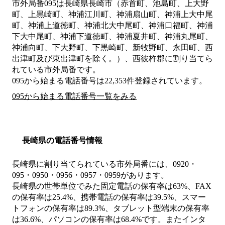
市外局番
095
は
長崎県長崎市（赤首町、池島町、上大野
町、上黒崎町、神浦江川町、神浦扇山町、神浦上大中尾
町、神浦上道徳町、神浦北大中尾町、神浦口福町、神浦
下大中尾町、神浦下道徳町、神浦夏井町、神浦丸尾町、
神浦向町、下大野町、下黒崎町、新牧野町、永田町、西
出津町及び東出津町を除く。）、西彼杵郡
に割り当てら
れている市外局番です。
095から始まる電話番号は22,353件登録されています。
095から始まる電話番号一覧をみる
長崎県の電話番号情報
長崎県に割り当てられている市外局番には、0920・
095・0950・0956・0957・0959があります。
長崎県の世帯単位でみた固定電話の保有率は63%、FAX
の保有率は25.4%、携帯電話の保有率は39.5%、スマー
トフォンの保有率は89.3%、タブレット型端末の保有率
は36.6%、パソコンの保有率は68.4%です。またインタ