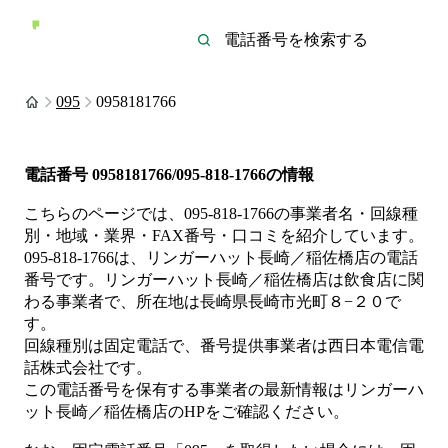
095
0958181766
電話番号
0958181766/095-818-1766
の情報
こちらのページでは、
095-818-1766
の事業者名・回線種
別・地域・業界・FAX番号・口コミを紹介しています。
095-818-1766
は、
リンガーハット長崎／稲佐橋店
の電話
番号です。
リンガーハット長崎／稲佐橋店は
飲食店
に関
わる事業者
で、所在地は長崎県長崎市光町８−２０
で
す。
回線種別は
固定電話
で、番号提供事業者は
西日本電信電
話株式会社
です。
この電話番号を保有する事業者の最新情報は
リンガーハ
ット長崎／稲佐橋店
のHP
をご確認ください。