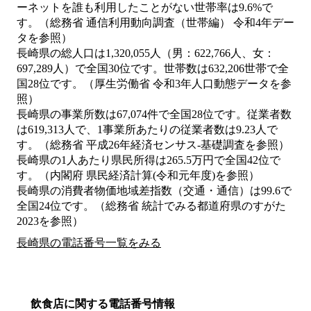
ーネットを誰も利用したことがない世帯率は9.6%で
す。（総務省 通信利用動向調査（世帯編） 令和4年デー
タを参照）
長崎県の総人口は1,320,055人（男：622,766人、女：
697,289人）で全国30位です。世帯数は632,206世帯で全
国28位です。（厚生労働省 令和3年人口動態データを参
照）
長崎県の事業所数は67,074件で全国28位です。従業者数
は619,313人で、1事業所あたりの従業者数は9.23人で
す。（総務省 平成26年経済センサス‐基礎調査を参照）
長崎県の1人あたり県民所得は265.5万円で全国42位で
す。（内閣府 県民経済計算(令和元年度)を参照）
長崎県の消費者物価地域差指数（交通・通信）は99.6で
全国24位です。（総務省 統計でみる都道府県のすがた
2023を参照）
長崎県の電話番号一覧をみる
飲食店に関する電話番号情報