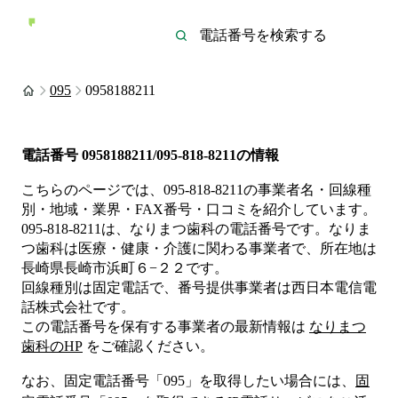
095
0958188211
電話番号
0958188211/095-818-8211
の情報
こちらのページでは、
095-818-8211
の事業者名・回線種
別・地域・業界・FAX番号・口コミを紹介しています。
095-818-8211
は、
なりまつ歯科
の電話番号です。
なりま
つ歯科は
医療・健康・介護
に関わる事業者
で、所在地は
長崎県長崎市浜町６−２２
です。
回線種別は
固定電話
で、番号提供事業者は
西日本電信電
話株式会社
です。
この電話番号を保有する事業者の最新情報は
なりまつ
歯科
のHP
をご確認ください。
なお、固定電話番号「
095
」を取得したい場合には、
固