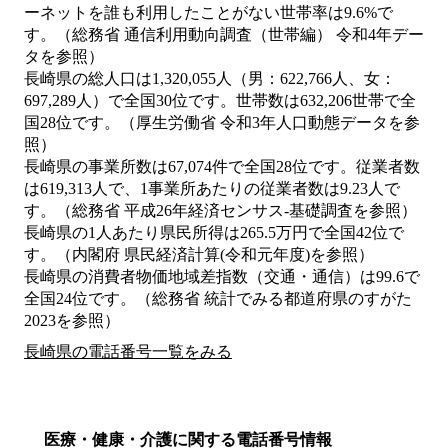
ーネットを誰も利用したことがない世帯率は9.6%で
す。（総務省 通信利用動向調査（世帯編） 令和4年デー
タを参照）
長崎県の総人口は1,320,055人（男：622,766人、女：
697,289人）で全国30位です。世帯数は632,206世帯で全
国28位です。（厚生労働省 令和3年人口動態データを参
照）
長崎県の事業所数は67,074件で全国28位です。従業者数
は619,313人で、1事業所あたりの従業者数は9.23人で
す。（総務省 平成26年経済センサス‐基礎調査を参照）
長崎県の1人あたり県民所得は265.5万円で全国42位で
す。（内閣府 県民経済計算(令和元年度)を参照）
長崎県の消費者物価地域差指数（交通・通信）は99.6で
全国24位です。（総務省 統計でみる都道府県のすがた
2023を参照）
長崎県の電話番号一覧をみる
医療・健康・介護に関する電話番号情報