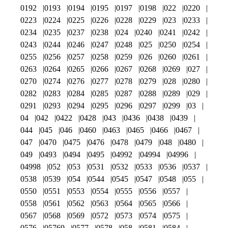
0192
0193
0194
0195
0197
0198
022
0220
0223
0224
0225
0226
0228
0229
023
0233
0234
0235
0237
0238
024
0240
0241
0242
0243
0244
0246
0247
0248
025
0250
0254
0255
0256
0257
0258
0259
026
0260
0261
0263
0264
0265
0266
0267
0268
0269
027
0270
0274
0276
0277
0278
0279
028
0280
0282
0283
0284
0285
0287
0288
0289
029
0291
0293
0294
0295
0296
0297
0299
03
04
042
0422
0428
043
0436
0438
0439
044
045
046
0460
0463
0465
0466
0467
047
0470
0475
0476
0478
0479
048
0480
049
0493
0494
0495
04992
04994
04996
04998
052
053
0531
0532
0533
0536
0537
0538
0539
054
0544
0545
0547
0548
055
0550
0551
0553
0554
0555
0556
0557
0558
0561
0562
0563
0564
0565
0566
0567
0568
0569
0572
0573
0574
0575
0576
05769
0577
0578
058
0581
0584