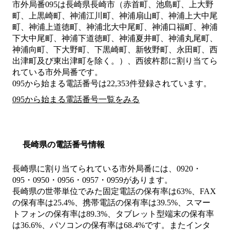
市外局番
095
は
長崎県長崎市（赤首町、池島町、上大野
町、上黒崎町、神浦江川町、神浦扇山町、神浦上大中尾
町、神浦上道徳町、神浦北大中尾町、神浦口福町、神浦
下大中尾町、神浦下道徳町、神浦夏井町、神浦丸尾町、
神浦向町、下大野町、下黒崎町、新牧野町、永田町、西
出津町及び東出津町を除く。）、西彼杵郡
に割り当てら
れている市外局番です。
095から始まる電話番号は22,353件登録されています。
095から始まる電話番号一覧をみる
長崎県の電話番号情報
長崎県に割り当てられている市外局番には、0920・
095・0950・0956・0957・0959があります。
長崎県の世帯単位でみた固定電話の保有率は63%、FAX
の保有率は25.4%、携帯電話の保有率は39.5%、スマー
トフォンの保有率は89.3%、タブレット型端末の保有率
は36.6%、パソコンの保有率は68.4%です。またインタ