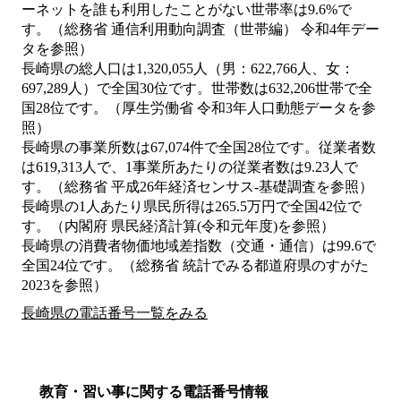
ーネットを誰も利用したことがない世帯率は9.6%で
す。（総務省 通信利用動向調査（世帯編） 令和4年デー
タを参照）
長崎県の総人口は1,320,055人（男：622,766人、女：
697,289人）で全国30位です。世帯数は632,206世帯で全
国28位です。（厚生労働省 令和3年人口動態データを参
照）
長崎県の事業所数は67,074件で全国28位です。従業者数
は619,313人で、1事業所あたりの従業者数は9.23人で
す。（総務省 平成26年経済センサス‐基礎調査を参照）
長崎県の1人あたり県民所得は265.5万円で全国42位で
す。（内閣府 県民経済計算(令和元年度)を参照）
長崎県の消費者物価地域差指数（交通・通信）は99.6で
全国24位です。（総務省 統計でみる都道府県のすがた
2023を参照）
長崎県の電話番号一覧をみる
教育・習い事に関する電話番号情報