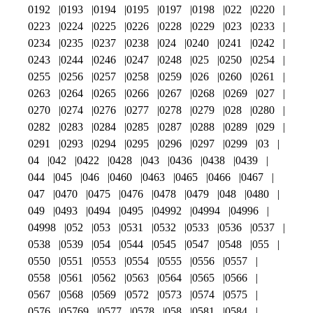
0192
0193
0194
0195
0197
0198
022
0220
0223
0224
0225
0226
0228
0229
023
0233
0234
0235
0237
0238
024
0240
0241
0242
0243
0244
0246
0247
0248
025
0250
0254
0255
0256
0257
0258
0259
026
0260
0261
0263
0264
0265
0266
0267
0268
0269
027
0270
0274
0276
0277
0278
0279
028
0280
0282
0283
0284
0285
0287
0288
0289
029
0291
0293
0294
0295
0296
0297
0299
03
04
042
0422
0428
043
0436
0438
0439
044
045
046
0460
0463
0465
0466
0467
047
0470
0475
0476
0478
0479
048
0480
049
0493
0494
0495
04992
04994
04996
04998
052
053
0531
0532
0533
0536
0537
0538
0539
054
0544
0545
0547
0548
055
0550
0551
0553
0554
0555
0556
0557
0558
0561
0562
0563
0564
0565
0566
0567
0568
0569
0572
0573
0574
0575
0576
05769
0577
0578
058
0581
0584