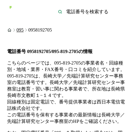
095
0958192705
電話番号
0958192705/095-819-2705
の情報
こちらのページでは、
095-819-2705
の事業者名・回線種
別・地域・業界・FAX番号・口コミを紹介しています。
095-819-2705
は、
長崎大学／先端計算研究センター事務
室
の電話番号です。
長崎大学／先端計算研究センター事
務室は
教育・習い事
に関わる事業者
で、所在地は長崎県
長崎市文教町１−１４
です。
回線種別は
固定電話
で、番号提供事業者は
西日本電信電
話株式会社
です。
この電話番号を保有する事業者の最新情報は
長崎大学／
先端計算研究センター事務室
のHP
をご確認ください。