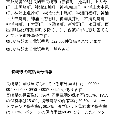
市外局番
095
は
長崎県長崎市（赤首町、池島町、上大野
町、上黒崎町、神浦江川町、神浦扇山町、神浦上大中尾
町、神浦上道徳町、神浦北大中尾町、神浦口福町、神浦
下大中尾町、神浦下道徳町、神浦夏井町、神浦丸尾町、
神浦向町、下大野町、下黒崎町、新牧野町、永田町、西
出津町及び東出津町を除く。）、西彼杵郡
に割り当てら
れている市外局番です。
095から始まる電話番号は22,353件登録されています。
095から始まる電話番号一覧をみる
長崎県の電話番号情報
長崎県に割り当てられている市外局番には、0920・
095・0950・0956・0957・0959があります。
長崎県の世帯単位でみた固定電話の保有率は63%、FAX
の保有率は25.4%、携帯電話の保有率は39.5%、スマー
トフォンの保有率は89.3%、タブレット型端末の保有率
は36.6%、パソコンの保有率は68.4%です。またインタ