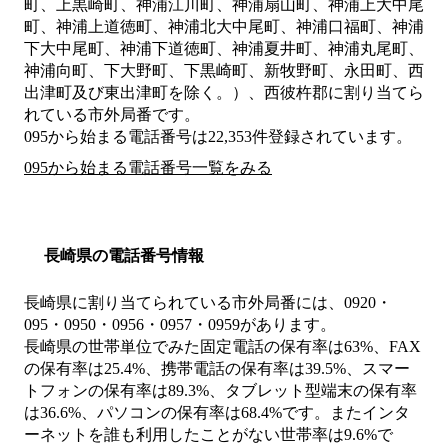
町、上黒崎町、神浦江川町、神浦扇山町、神浦上大中尾
町、神浦上道徳町、神浦北大中尾町、神浦口福町、神浦
下大中尾町、神浦下道徳町、神浦夏井町、神浦丸尾町、
神浦向町、下大野町、下黒崎町、新牧野町、永田町、西
出津町及び東出津町を除く。）、西彼杵郡
に割り当てら
れている市外局番です。
095から始まる電話番号は22,353件登録されています。
095から始まる電話番号一覧をみる
長崎県の電話番号情報
長崎県に割り当てられている市外局番には、0920・
095・0950・0956・0957・0959があります。
長崎県の世帯単位でみた固定電話の保有率は63%、FAX
の保有率は25.4%、携帯電話の保有率は39.5%、スマー
トフォンの保有率は89.3%、タブレット型端末の保有率
は36.6%、パソコンの保有率は68.4%です。またインタ
ーネットを誰も利用したことがない世帯率は9.6%で