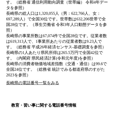
す。（総務省 通信利用動向調査（世帯編） 令和4年デー
タを参照）
長崎県の総人口は1,320,055人（男：622,766人、女：
697,289人）で全国30位です。世帯数は632,206世帯で全
国28位です。（厚生労働省 令和3年人口動態データを参
照）
長崎県の事業所数は67,074件で全国28位です。従業者数
は619,313人で、1事業所あたりの従業者数は9.23人で
す。（総務省 平成26年経済センサス‐基礎調査を参照）
長崎県の1人あたり県民所得は265.5万円で全国42位で
す。（内閣府 県民経済計算(令和元年度)を参照）
長崎県の消費者物価地域差指数（交通・通信）は99.6で
全国24位です。（総務省 統計でみる都道府県のすがた
2023を参照）
長崎県の電話番号一覧をみる
教育・習い事に関する電話番号情報