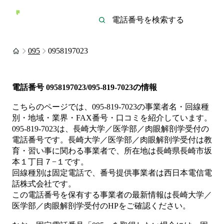
095
0958197023
電話番号
0958197023/095-819-7023
の情報
こちらのページでは、
095-819-7023
の事業者名・回線種
別・地域・業界・FAX番号・口コミを紹介しています。
095-819-7023
は、
長崎大学／医学部／肉眼解剖学受付
の
電話番号です。
長崎大学／医学部／肉眼解剖学受付は
教
育・習い事
に関わる事業者
で、所在地は長崎県長崎市坂
本１丁目７−１
です。
回線種別は
固定電話
で、番号提供事業者は
西日本電信電
話株式会社
です。
この電話番号を保有する事業者の最新情報は
長崎大学／
医学部／肉眼解剖学受付
のHP
をご確認ください。