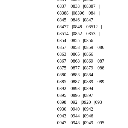
0837
0838
08387
08388
08396
084
0845
0846
0847
08477
0848
08512
08514
0852
0853
0854
0855
0856
0857
0858
0859
086
0863
0865
0866
0867
0868
0869
087
0875
0877
0879
088
0880
0883
0884
0885
0887
0889
089
0892
0893
0894
0895
0896
0897
0898
092
0920
093
0930
0940
0942
0943
0944
0946
0947
0948
0949
095