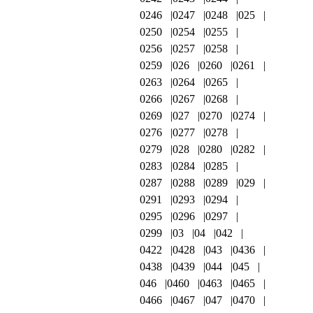
0246
0247
0248
025
0250
0254
0255
0256
0257
0258
0259
026
0260
0261
0263
0264
0265
0266
0267
0268
0269
027
0270
0274
0276
0277
0278
0279
028
0280
0282
0283
0284
0285
0287
0288
0289
029
0291
0293
0294
0295
0296
0297
0299
03
04
042
0422
0428
043
0436
0438
0439
044
045
046
0460
0463
0465
0466
0467
047
0470