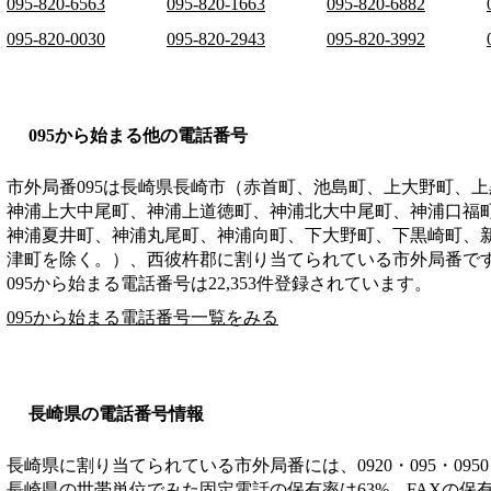
095-820-6563
095-820-1663
095-820-6882
095-820-0030
095-820-2943
095-820-3992
095から始まる他の電話番号
市外局番
095
は
長崎県長崎市（赤首町、池島町、上大野町、上
神浦上大中尾町、神浦上道徳町、神浦北大中尾町、神浦口福
神浦夏井町、神浦丸尾町、神浦向町、下大野町、下黒崎町、
津町を除く。）、西彼杵郡
に割り当てられている市外局番で
095から始まる電話番号は22,353件登録されています。
095から始まる電話番号一覧をみる
長崎県の電話番号情報
長崎県に割り当てられている市外局番には、0920・095・0950・0
長崎県の世帯単位でみた固定電話の保有率は63%、FAXの保有