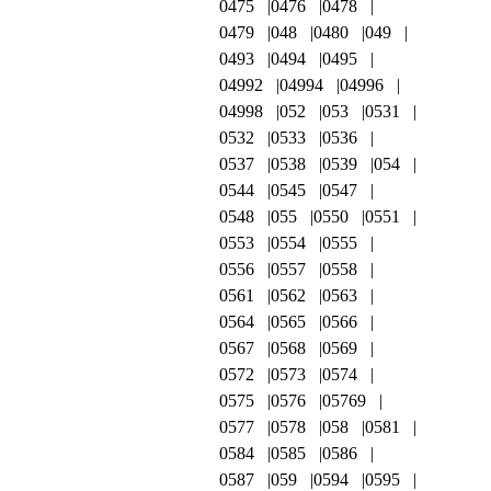
0475
0476
0478
0479
048
0480
049
0493
0494
0495
04992
04994
04996
04998
052
053
0531
0532
0533
0536
0537
0538
0539
054
0544
0545
0547
0548
055
0550
0551
0553
0554
0555
0556
0557
0558
0561
0562
0563
0564
0565
0566
0567
0568
0569
0572
0573
0574
0575
0576
05769
0577
0578
058
0581
0584
0585
0586
0587
059
0594
0595