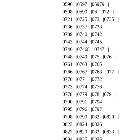
0596
0597
05979
0598
0599
06
072
0721
0725
073
0735
0736
0737
0738
0739
0740
0742
0743
0744
0745
0746
07468
0747
0748
0749
075
076
0761
0763
0765
0766
0767
0768
077
0770
0771
0772
0773
0774
0776
0778
0779
078
079
0790
0791
0794
0795
0796
0797
0798
0799
082
0820
0823
0824
0826
0827
0829
083
0833
0834
0835
0836