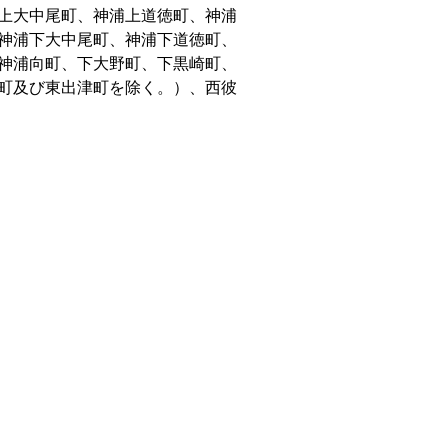
上大中尾町、神浦上道徳町、神浦
神浦下大中尾町、神浦下道徳町、
神浦向町、下大野町、下黒崎町、
町及び東出津町を除く。）、西彼