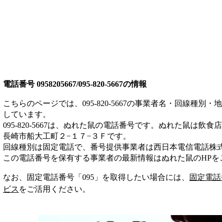
電話番号
0958205667/095-820-5667
の情報
こちらのページでは、
095-820-5667
の事業者名・回線種別・地
しています。
095-820-5667
は、
ぬれた鼠
の電話番号です。
ぬれた鼠は
飲食店
長崎市船大工町２−１７−３Ｆ
です。
回線種別は
固定電話
で、番号提供事業者は
西日本電信電話株
この電話番号を保有する事業者の最新情報は
ぬれた鼠
のHP
を
なお、固定電話番号「
095
」を取得したい場合には、
固定電話
ビス
をご活用ください。