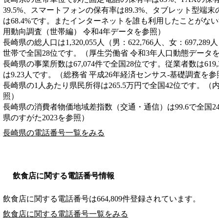
39.5%、スマートフォンの保有率は89.3%、タブレット型端末
は68.4%です。またインターネットを誰も利用したことがない
用動向調査（世帯編） 令和4年データを参照）
長崎県の総人口は1,320,055人（男：622,766人、女：697,28
世帯で全国28位です。（厚生労働省 令和3年人口動態データ
長崎県の事業所数は67,074件で全国28位です。従業者数は619
は9.23人です。（総務省 平成26年経済センサス‐基礎調査を参
長崎県の1人あたり県民所得は265.5万円で全国42位です。（
照）
長崎県の消費者物価地域差指数（交通・通信）は99.6で全国2
県のすがた2023を参照）
長崎県の電話番号一覧をみる
飲食店に関する電話番号情報
飲食店に関する電話番号は664,809件登録されています。
飲食店に関する電話番号一覧をみる