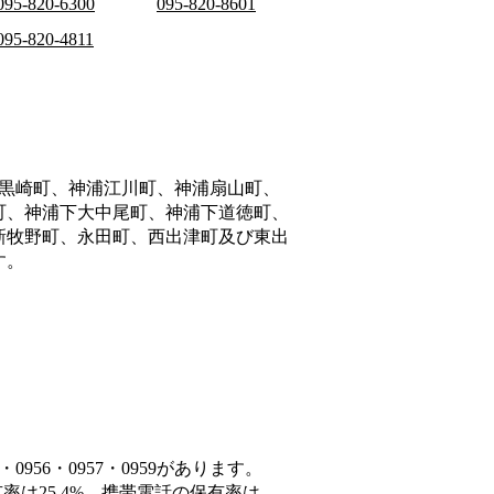
095-820-6300
095-820-8601
095-820-4811
黒崎町、神浦江川町、神浦扇山町、
町、神浦下大中尾町、神浦下道徳町、
新牧野町、永田町、西出津町及び東出
す。
956・0957・0959があります。
率は25.4%、携帯電話の保有率は