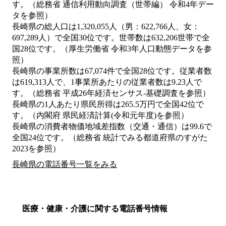
す。（総務省 通信利用動向調査（世帯編） 令和4年デー
タを参照）
長崎県の総人口は1,320,055人（男：622,766人、女：
697,289人）で全国30位です。世帯数は632,206世帯で全
国28位です。（厚生労働省 令和3年人口動態データを参
照）
長崎県の事業所数は67,074件で全国28位です。従業者数
は619,313人で、1事業所あたりの従業者数は9.23人で
す。（総務省 平成26年経済センサス‐基礎調査を参照）
長崎県の1人あたり県民所得は265.5万円で全国42位で
す。（内閣府 県民経済計算(令和元年度)を参照）
長崎県の消費者物価地域差指数（交通・通信）は99.6で
全国24位です。（総務省 統計でみる都道府県のすがた
2023を参照）
長崎県の電話番号一覧をみる
医療・健康・介護に関する電話番号情報