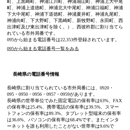
町、上黒崎町、神浦江川町、神浦扇山町、神浦上大中尾
町、神浦上道徳町、神浦北大中尾町、神浦口福町、神浦
下大中尾町、神浦下道徳町、神浦夏井町、神浦丸尾町、
神浦向町、下大野町、下黒崎町、新牧野町、永田町、西
出津町及び東出津町を除く。）、西彼杵郡
に割り当てら
れている市外局番です。
095から始まる電話番号は22,353件登録されています。
095から始まる電話番号一覧をみる
長崎県の電話番号情報
長崎県に割り当てられている市外局番には、0920・
095・0950・0956・0957・0959があります。
長崎県の世帯単位でみた固定電話の保有率は63%、FAX
の保有率は25.4%、携帯電話の保有率は39.5%、スマー
トフォンの保有率は89.3%、タブレット型端末の保有率
は36.6%、パソコンの保有率は68.4%です。またインタ
ーネットを誰も利用したことがない世帯率は9.6%で