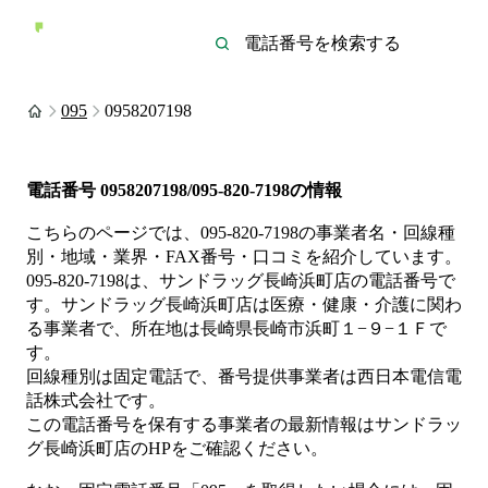
095
0958207198
電話番号
0958207198/095-820-7198
の情報
こちらのページでは、
095-820-7198
の事業者名・回線種
別・地域・業界・FAX番号・口コミを紹介しています。
095-820-7198
は、
サンドラッグ長崎浜町店
の電話番号で
す。
サンドラッグ長崎浜町店は
医療・健康・介護
に関わ
る事業者
で、所在地は長崎県長崎市浜町１−９−１Ｆ
で
す。
回線種別は
固定電話
で、番号提供事業者は
西日本電信電
話株式会社
です。
この電話番号を保有する事業者の最新情報は
サンドラッ
グ長崎浜町店
のHP
をご確認ください。