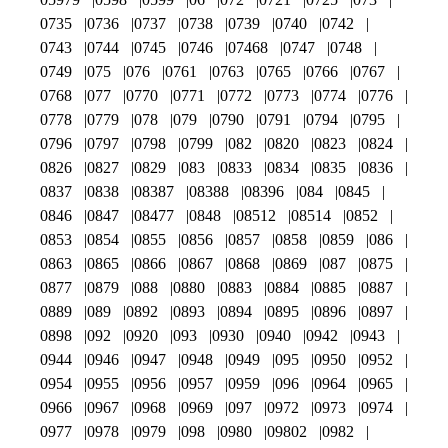
0735
0736
0737
0738
0739
0740
0742
0743
0744
0745
0746
07468
0747
0748
0749
075
076
0761
0763
0765
0766
0767
0768
077
0770
0771
0772
0773
0774
0776
0778
0779
078
079
0790
0791
0794
0795
0796
0797
0798
0799
082
0820
0823
0824
0826
0827
0829
083
0833
0834
0835
0836
0837
0838
08387
08388
08396
084
0845
0846
0847
08477
0848
08512
08514
0852
0853
0854
0855
0856
0857
0858
0859
086
0863
0865
0866
0867
0868
0869
087
0875
0877
0879
088
0880
0883
0884
0885
0887
0889
089
0892
0893
0894
0895
0896
0897
0898
092
0920
093
0930
0940
0942
0943
0944
0946
0947
0948
0949
095
0950
0952
0954
0955
0956
0957
0959
096
0964
0965
0966
0967
0968
0969
097
0972
0973
0974
0977
0978
0979
098
0980
09802
0982