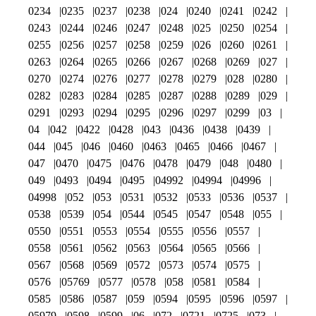
0234
0235
0237
0238
024
0240
0241
0242
0243
0244
0246
0247
0248
025
0250
0254
0255
0256
0257
0258
0259
026
0260
0261
0263
0264
0265
0266
0267
0268
0269
027
0270
0274
0276
0277
0278
0279
028
0280
0282
0283
0284
0285
0287
0288
0289
029
0291
0293
0294
0295
0296
0297
0299
03
04
042
0422
0428
043
0436
0438
0439
044
045
046
0460
0463
0465
0466
0467
047
0470
0475
0476
0478
0479
048
0480
049
0493
0494
0495
04992
04994
04996
04998
052
053
0531
0532
0533
0536
0537
0538
0539
054
0544
0545
0547
0548
055
0550
0551
0553
0554
0555
0556
0557
0558
0561
0562
0563
0564
0565
0566
0567
0568
0569
0572
0573
0574
0575
0576
05769
0577
0578
058
0581
0584
0585
0586
0587
059
0594
0595
0596
0597
05979
0598
0599
06
072
0721
0725
073