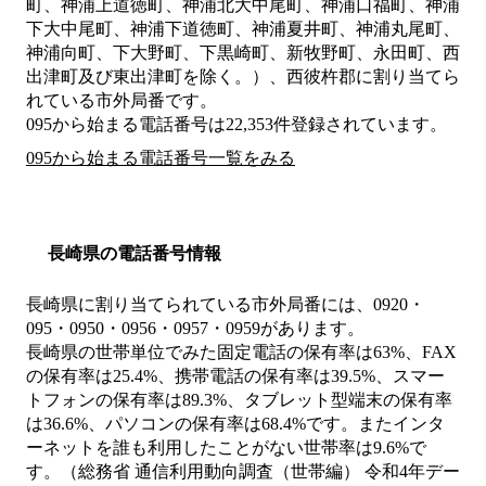
町、神浦上道徳町、神浦北大中尾町、神浦口福町、神浦
下大中尾町、神浦下道徳町、神浦夏井町、神浦丸尾町、
神浦向町、下大野町、下黒崎町、新牧野町、永田町、西
出津町及び東出津町を除く。）、西彼杵郡
に割り当てら
れている市外局番です。
095から始まる電話番号は22,353件登録されています。
095から始まる電話番号一覧をみる
長崎県の電話番号情報
長崎県に割り当てられている市外局番には、0920・
095・0950・0956・0957・0959があります。
長崎県の世帯単位でみた固定電話の保有率は63%、FAX
の保有率は25.4%、携帯電話の保有率は39.5%、スマー
トフォンの保有率は89.3%、タブレット型端末の保有率
は36.6%、パソコンの保有率は68.4%です。またインタ
ーネットを誰も利用したことがない世帯率は9.6%で
す。（総務省 通信利用動向調査（世帯編） 令和4年デー