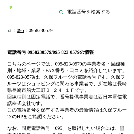
095
0958230579
電話番号
0958230579/095-823-0579
の情報
こちらのページでは、
095-823-0579
の事業者名・回線種
別・地域・業界・FAX番号・口コミを紹介しています。
095-823-0579
は、
久保フルーツ
の電話番号です。
久保フ
ルーツは
ショッピング
に関わる事業者
で、所在地は長崎
県長崎市船大工町２−２４−１Ｆ
です。
回線種別は
固定電話
で、番号提供事業者は
西日本電信電
話株式会社
です。
この電話番号を保有する事業者の最新情報は
久保フルー
ツ
のHP
をご確認ください。
なお、固定電話番号「
095
」を取得したい場合には、
固