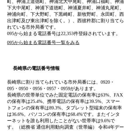
町、神浦上道徳町、神浦北大中尾町、神浦口福町、神浦
下大中尾町、神浦下道徳町、神浦夏井町、神浦丸尾町、
神浦向町、下大野町、下黒崎町、新牧野町、永田町、西
出津町及び東出津町を除く。）、西彼杵郡
に割り当てら
れている市外局番です。
095から始まる電話番号は22,353件登録されています。
095から始まる電話番号一覧をみる
長崎県の電話番号情報
長崎県に割り当てられている市外局番には、0920・
095・0950・0956・0957・0959があります。
長崎県の世帯単位でみた固定電話の保有率は63%、FAX
の保有率は25.4%、携帯電話の保有率は39.5%、スマー
トフォンの保有率は89.3%、タブレット型端末の保有率
は36.6%、パソコンの保有率は68.4%です。またインタ
ーネットを誰も利用したことがない世帯率は9.6%で
す。（総務省 通信利用動向調査（世帯編） 令和4年デー