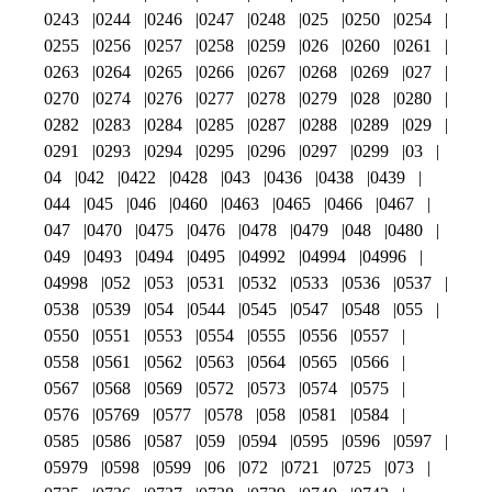
0243
0244
0246
0247
0248
025
0250
0254
0255
0256
0257
0258
0259
026
0260
0261
0263
0264
0265
0266
0267
0268
0269
027
0270
0274
0276
0277
0278
0279
028
0280
0282
0283
0284
0285
0287
0288
0289
029
0291
0293
0294
0295
0296
0297
0299
03
04
042
0422
0428
043
0436
0438
0439
044
045
046
0460
0463
0465
0466
0467
047
0470
0475
0476
0478
0479
048
0480
049
0493
0494
0495
04992
04994
04996
04998
052
053
0531
0532
0533
0536
0537
0538
0539
054
0544
0545
0547
0548
055
0550
0551
0553
0554
0555
0556
0557
0558
0561
0562
0563
0564
0565
0566
0567
0568
0569
0572
0573
0574
0575
0576
05769
0577
0578
058
0581
0584
0585
0586
0587
059
0594
0595
0596
0597
05979
0598
0599
06
072
0721
0725
073