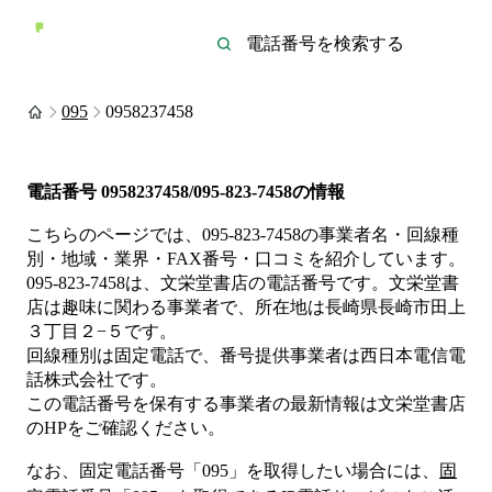
095
0958237458
電話番号
0958237458/095-823-7458
の情報
こちらのページでは、
095-823-7458
の事業者名・回線種
別・地域・業界・FAX番号・口コミを紹介しています。
095-823-7458
は、
文栄堂書店
の電話番号です。
文栄堂書
店は
趣味
に関わる事業者
で、所在地は長崎県長崎市田上
３丁目２−５
です。
回線種別は
固定電話
で、番号提供事業者は
西日本電信電
話株式会社
です。
この電話番号を保有する事業者の最新情報は
文栄堂書店
のHP
をご確認ください。
なお、固定電話番号「
095
」を取得したい場合には、
固