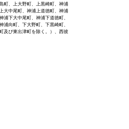
島町、上大野町、上黒崎町、神浦
上大中尾町、神浦上道徳町、神浦
神浦下大中尾町、神浦下道徳町、
神浦向町、下大野町、下黒崎町、
町及び東出津町を除く。）、西彼