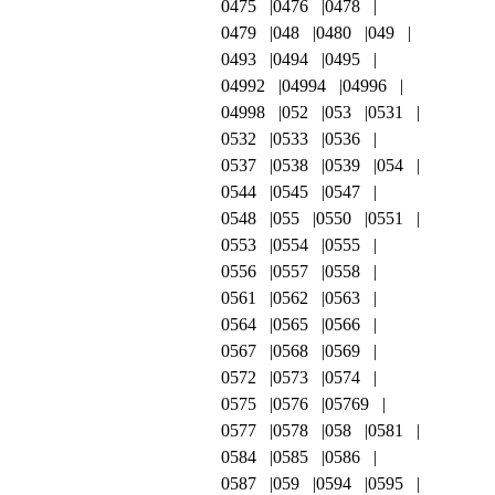
0475
0476
0478
0479
048
0480
049
0493
0494
0495
04992
04994
04996
04998
052
053
0531
0532
0533
0536
0537
0538
0539
054
0544
0545
0547
0548
055
0550
0551
0553
0554
0555
0556
0557
0558
0561
0562
0563
0564
0565
0566
0567
0568
0569
0572
0573
0574
0575
0576
05769
0577
0578
058
0581
0584
0585
0586
0587
059
0594
0595