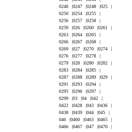
0246
0247
0248
025
0250
0254
0255
0256
0257
0258
0259
026
0260
0261
0263
0264
0265
0266
0267
0268
0269
027
0270
0274
0276
0277
0278
0279
028
0280
0282
0283
0284
0285
0287
0288
0289
029
0291
0293
0294
0295
0296
0297
0299
03
04
042
0422
0428
043
0436
0438
0439
044
045
046
0460
0463
0465
0466
0467
047
0470