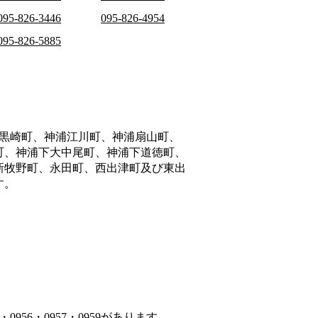
095-826-3446
095-826-4954
095-826-5885
黒崎町、神浦江川町、神浦扇山町、
町、神浦下大中尾町、神浦下道徳町、
新牧野町、永田町、西出津町及び東出
す。
956・0957・0959があります。