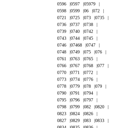
0596
0597
05979
0598
0599
06
072
0721
0725
073
0735
0736
0737
0738
0739
0740
0742
0743
0744
0745
0746
07468
0747
0748
0749
075
076
0761
0763
0765
0766
0767
0768
077
0770
0771
0772
0773
0774
0776
0778
0779
078
079
0790
0791
0794
0795
0796
0797
0798
0799
082
0820
0823
0824
0826
0827
0829
083
0833
0834
0835
0836