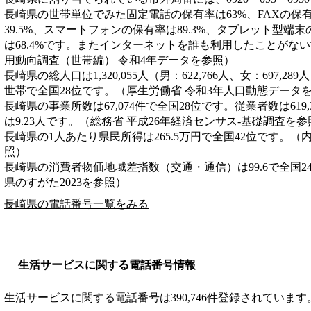
長崎県の世帯単位でみた固定電話の保有率は63%、FAXの保有
39.5%、スマートフォンの保有率は89.3%、タブレット型端末
は68.4%です。またインターネットを誰も利用したことがない
用動向調査（世帯編） 令和4年データを参照）
長崎県の総人口は1,320,055人（男：622,766人、女：697,28
世帯で全国28位です。（厚生労働省 令和3年人口動態データ
長崎県の事業所数は67,074件で全国28位です。従業者数は619
は9.23人です。（総務省 平成26年経済センサス‐基礎調査を参
長崎県の1人あたり県民所得は265.5万円で全国42位です。（
照）
長崎県の消費者物価地域差指数（交通・通信）は99.6で全国2
県のすがた2023を参照）
長崎県の電話番号一覧をみる
生活サービスに関する電話番号情報
生活サービスに関する電話番号は390,746件登録されています