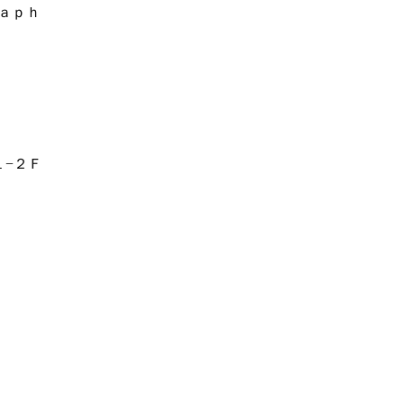
ａｐｈ
１−２Ｆ