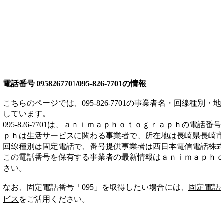
電話番号
0958267701/095-826-7701
の情報
こちらのページでは、
095-826-7701
の事業者名・回線種別・地
しています。
095-826-7701
は、
ａｎｉｍａｐｈｏｔｏｇｒａｐｈ
の電話番号
ｐｈは
生活サービス
に関わる事業者
で、所在地は長崎県長崎市
回線種別は
固定電話
で、番号提供事業者は
西日本電信電話株
この電話番号を保有する事業者の最新情報は
ａｎｉｍａｐｈ
さい。
なお、固定電話番号「
095
」を取得したい場合には、
固定電話
ビス
をご活用ください。