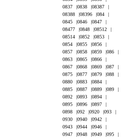
0837
0838
08387
08388
08396
084
0845
0846
0847
08477
0848
08512
08514
0852
0853
0854
0855
0856
0857
0858
0859
086
0863
0865
0866
0867
0868
0869
087
0875
0877
0879
088
0880
0883
0884
0885
0887
0889
089
0892
0893
0894
0895
0896
0897
0898
092
0920
093
0930
0940
0942
0943
0944
0946
0947
0948
0949
095