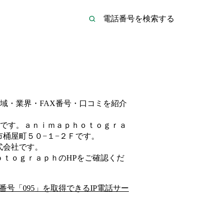
域・業界・FAX番号・口コミを紹介
です。
ａｎｉｍａｐｈｏｔｏｇｒａ
桶屋町５０−１−２Ｆ
です。
式会社
です。
ｏｔｏｇｒａｐｈ
のHP
をご確認くだ
番号「
095
」を取得できるIP電話サー