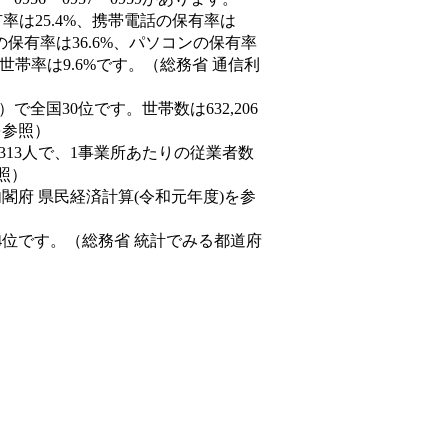
率は25.4%、携帯電話の保有率は
の保有率は36.6%、パソコンの保有率
世帯率は9.6%です。（総務省 通信利
9人）で全国30位です。世帯数は632,206
を参照）
,313人で、1事業所あたりの従業者数
照）
内閣府 県民経済計算(令和元年度)を参
4位です。（総務省 統計でみる都道府
。