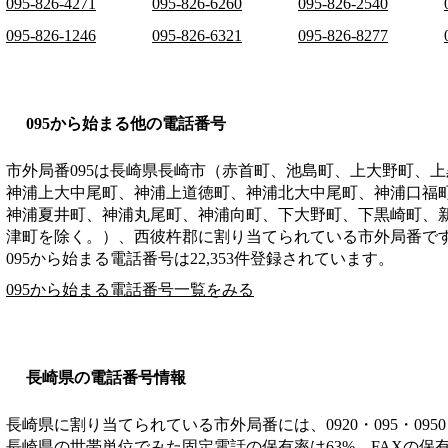
095-826-4271
095-826-6260
095-826-2540
095-826-1246
095-826-6321
095-826-8277
095から始まる他の電話番号
市外局番
095
は
長崎県長崎市（赤首町、池島町、上大野町、上
神浦上大中尾町、神浦上道徳町、神浦北大中尾町、神浦口福
神浦夏井町、神浦丸尾町、神浦向町、下大野町、下黒崎町、
津町を除く。）、西彼杵郡
に割り当てられている市外局番で
095から始まる電話番号は22,353件登録されています。
095から始まる電話番号一覧をみる
長崎県の電話番号情報
長崎県に割り当てられている市外局番には、0920・095・0950・0
長崎県の世帯単位でみた固定電話の保有率は63%、FAXの保有