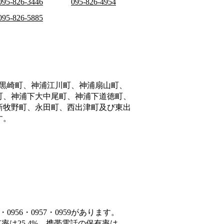
095-826-3446
095-826-4954
095-826-5885
黒崎町、神浦江川町、神浦扇山町、
町、神浦下大中尾町、神浦下道徳町、
新牧野町、永田町、西出津町及び東出
す。
956・0957・0959があります。
率は25.4%、携帯電話の保有率は