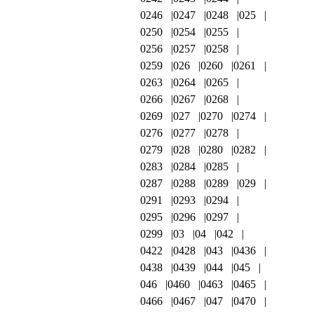
0246
0247
0248
025
0250
0254
0255
0256
0257
0258
0259
026
0260
0261
0263
0264
0265
0266
0267
0268
0269
027
0270
0274
0276
0277
0278
0279
028
0280
0282
0283
0284
0285
0287
0288
0289
029
0291
0293
0294
0295
0296
0297
0299
03
04
042
0422
0428
043
0436
0438
0439
044
045
046
0460
0463
0465
0466
0467
047
0470