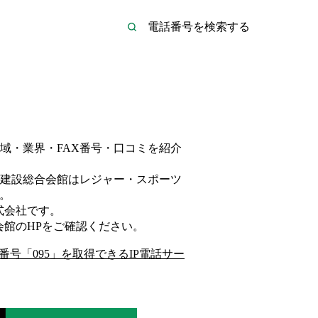
域・業界・FAX番号・口コミを紹介
建設総合会館は
レジャー・スポーツ
。
式会社
です。
会館
のHP
をご確認ください。
番号「
095
」を取得できるIP電話サー