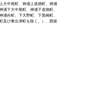
上大中尾町、神浦上道徳町、神浦
神浦下大中尾町、神浦下道徳町、
神浦向町、下大野町、下黒崎町、
町及び東出津町を除く。）、西彼