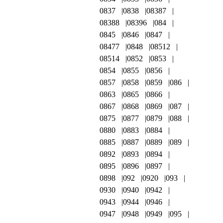
0837
0838
08387
08388
08396
084
0845
0846
0847
08477
0848
08512
08514
0852
0853
0854
0855
0856
0857
0858
0859
086
0863
0865
0866
0867
0868
0869
087
0875
0877
0879
088
0880
0883
0884
0885
0887
0889
089
0892
0893
0894
0895
0896
0897
0898
092
0920
093
0930
0940
0942
0943
0944
0946
0947
0948
0949
095