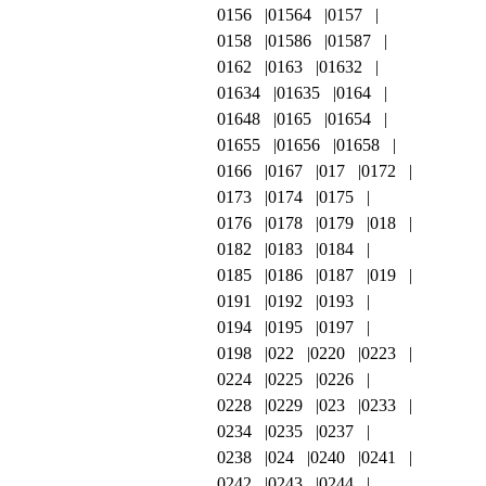
0156
01564
0157
0158
01586
01587
0162
0163
01632
01634
01635
0164
01648
0165
01654
01655
01656
01658
0166
0167
017
0172
0173
0174
0175
0176
0178
0179
018
0182
0183
0184
0185
0186
0187
019
0191
0192
0193
0194
0195
0197
0198
022
0220
0223
0224
0225
0226
0228
0229
023
0233
0234
0235
0237
0238
024
0240
0241
0242
0243
0244