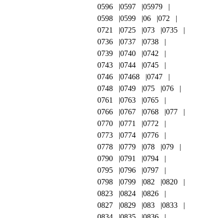
0596
0597
05979
0598
0599
06
072
0721
0725
073
0735
0736
0737
0738
0739
0740
0742
0743
0744
0745
0746
07468
0747
0748
0749
075
076
0761
0763
0765
0766
0767
0768
077
0770
0771
0772
0773
0774
0776
0778
0779
078
079
0790
0791
0794
0795
0796
0797
0798
0799
082
0820
0823
0824
0826
0827
0829
083
0833
0834
0835
0836