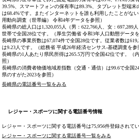
39.5%、スマートフォンの保有率は89.3%、タブレット型端末
は68.4%です。またインターネットを誰も利用したことがない
用動向調査（世帯編） 令和4年データを参照）
長崎県の総人口は1,320,055人（男：622,766人、女：697,28
世帯で全国28位です。（厚生労働省 令和3年人口動態データ
長崎県の事業所数は67,074件で全国28位です。従業者数は619
は9.23人です。（総務省 平成26年経済センサス‐基礎調査を参
長崎県の1人あたり県民所得は265.5万円で全国42位です。（
照）
長崎県の消費者物価地域差指数（交通・通信）は99.6で全国2
県のすがた2023を参照）
長崎県の電話番号一覧をみる
レジャー・スポーツに関する電話番号情報
レジャー・スポーツに関する電話番号は75,956件登録されて
レジャー・スポーツに関する電話番号一覧をみる