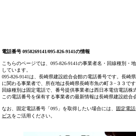
電話番号
0958269141/095-826-9141
の情報
こちらのページでは、
095-826-9141
の事業者名・回線種別・地
しています。
095-826-9141
は、
長崎県建設総合会館
の電話番号です。
長崎県
に関わる事業者
で、所在地は長崎県長崎市魚の町３−３３
です
回線種別は
固定電話
で、番号提供事業者は
西日本電信電話株
この電話番号を保有する事業者の最新情報は
長崎県建設総合
なお、固定電話番号「
095
」を取得したい場合には、
固定電話
ビス
をご活用ください。