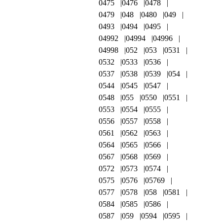
0475
0476
0478
0479
048
0480
049
0493
0494
0495
04992
04994
04996
04998
052
053
0531
0532
0533
0536
0537
0538
0539
054
0544
0545
0547
0548
055
0550
0551
0553
0554
0555
0556
0557
0558
0561
0562
0563
0564
0565
0566
0567
0568
0569
0572
0573
0574
0575
0576
05769
0577
0578
058
0581
0584
0585
0586
0587
059
0594
0595