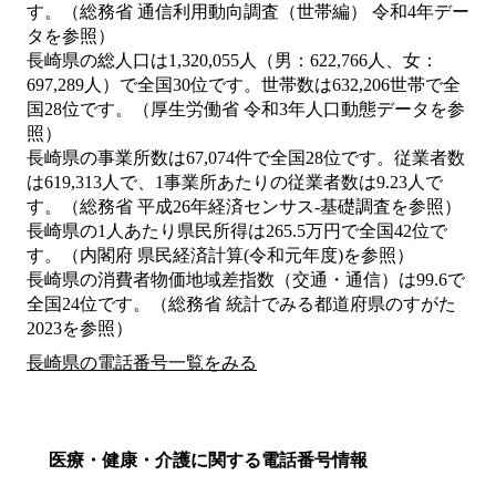
す。（総務省 通信利用動向調査（世帯編） 令和4年デー
タを参照）
長崎県の総人口は1,320,055人（男：622,766人、女：
697,289人）で全国30位です。世帯数は632,206世帯で全
国28位です。（厚生労働省 令和3年人口動態データを参
照）
長崎県の事業所数は67,074件で全国28位です。従業者数
は619,313人で、1事業所あたりの従業者数は9.23人で
す。（総務省 平成26年経済センサス‐基礎調査を参照）
長崎県の1人あたり県民所得は265.5万円で全国42位で
す。（内閣府 県民経済計算(令和元年度)を参照）
長崎県の消費者物価地域差指数（交通・通信）は99.6で
全国24位です。（総務省 統計でみる都道府県のすがた
2023を参照）
長崎県の電話番号一覧をみる
医療・健康・介護に関する電話番号情報