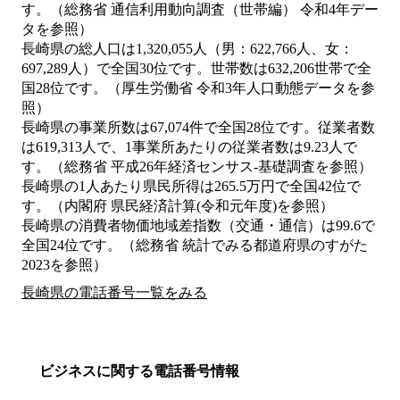
す。（総務省 通信利用動向調査（世帯編） 令和4年デー
タを参照）
長崎県の総人口は1,320,055人（男：622,766人、女：
697,289人）で全国30位です。世帯数は632,206世帯で全
国28位です。（厚生労働省 令和3年人口動態データを参
照）
長崎県の事業所数は67,074件で全国28位です。従業者数
は619,313人で、1事業所あたりの従業者数は9.23人で
す。（総務省 平成26年経済センサス‐基礎調査を参照）
長崎県の1人あたり県民所得は265.5万円で全国42位で
す。（内閣府 県民経済計算(令和元年度)を参照）
長崎県の消費者物価地域差指数（交通・通信）は99.6で
全国24位です。（総務省 統計でみる都道府県のすがた
2023を参照）
長崎県の電話番号一覧をみる
ビジネスに関する電話番号情報