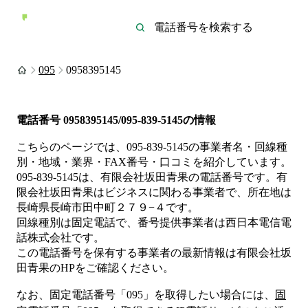
095
0958395145
電話番号
0958395145/095-839-5145
の情報
こちらのページでは、
095-839-5145
の事業者名・回線種
別・地域・業界・FAX番号・口コミを紹介しています。
095-839-5145
は、
有限会社坂田青果
の電話番号です。
有
限会社坂田青果は
ビジネス
に関わる事業者
で、所在地は
長崎県長崎市田中町２７９−４
です。
回線種別は
固定電話
で、番号提供事業者は
西日本電信電
話株式会社
です。
この電話番号を保有する事業者の最新情報は
有限会社坂
田青果
のHP
をご確認ください。
なお、固定電話番号「
095
」を取得したい場合には、
固