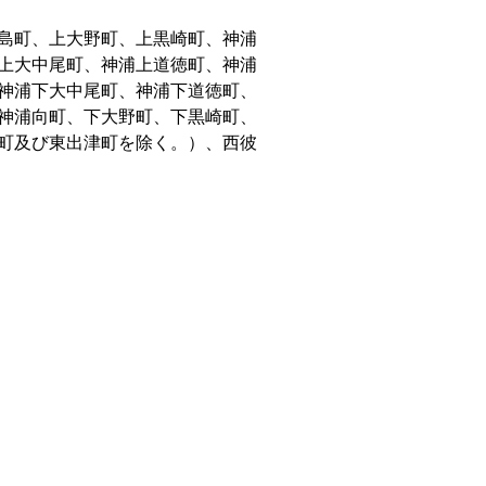
島町、上大野町、上黒崎町、神浦
上大中尾町、神浦上道徳町、神浦
神浦下大中尾町、神浦下道徳町、
神浦向町、下大野町、下黒崎町、
町及び東出津町を除く。）、西彼