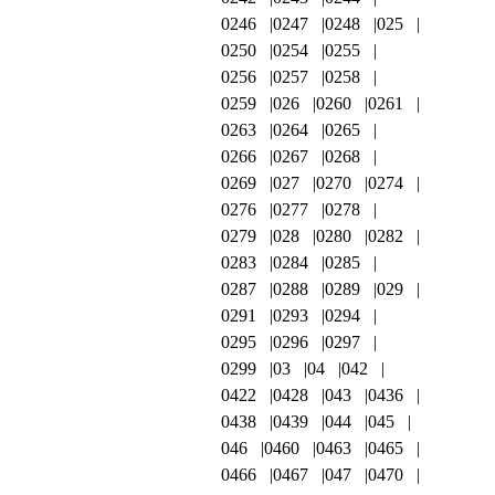
0246
0247
0248
025
0250
0254
0255
0256
0257
0258
0259
026
0260
0261
0263
0264
0265
0266
0267
0268
0269
027
0270
0274
0276
0277
0278
0279
028
0280
0282
0283
0284
0285
0287
0288
0289
029
0291
0293
0294
0295
0296
0297
0299
03
04
042
0422
0428
043
0436
0438
0439
044
045
046
0460
0463
0465
0466
0467
047
0470