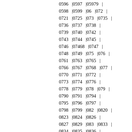
0596
0597
05979
0598
0599
06
072
0721
0725
073
0735
0736
0737
0738
0739
0740
0742
0743
0744
0745
0746
07468
0747
0748
0749
075
076
0761
0763
0765
0766
0767
0768
077
0770
0771
0772
0773
0774
0776
0778
0779
078
079
0790
0791
0794
0795
0796
0797
0798
0799
082
0820
0823
0824
0826
0827
0829
083
0833
0834
0835
0836