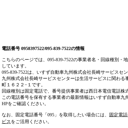
電話番号
0958397522/095-839-7522
の情報
こちらのページでは、
095-839-7522
の事業者名・回線種別・地
しています。
095-839-7522
は、
いすず自動車九州株式会社長崎サービスセン
九州株式会社長崎サービスセンターは
生活サービス
に関わる
町１６２２−１
です。
回線種別は
固定電話
で、番号提供事業者は
西日本電信電話株
この電話番号を保有する事業者の最新情報は
いすず自動車九
HP
をご確認ください。
なお、固定電話番号「
095
」を取得したい場合には、
固定電話
ビス
をご活用ください。