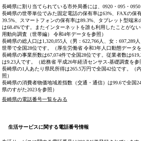
長崎県に割り当てられている市外局番には、0920・095・0950・0
長崎県の世帯単位でみた固定電話の保有率は63%、FAXの保有
39.5%、スマートフォンの保有率は89.3%、タブレット型端末
は68.4%です。またインターネットを誰も利用したことがない
用動向調査（世帯編） 令和4年データを参照）
長崎県の総人口は1,320,055人（男：622,766人、女：697,28
世帯で全国28位です。（厚生労働省 令和3年人口動態データ
長崎県の事業所数は67,074件で全国28位です。従業者数は619
は9.23人です。（総務省 平成26年経済センサス‐基礎調査を参
長崎県の1人あたり県民所得は265.5万円で全国42位です。（
照）
長崎県の消費者物価地域差指数（交通・通信）は99.6で全国2
県のすがた2023を参照）
長崎県の電話番号一覧をみる
生活サービスに関する電話番号情報