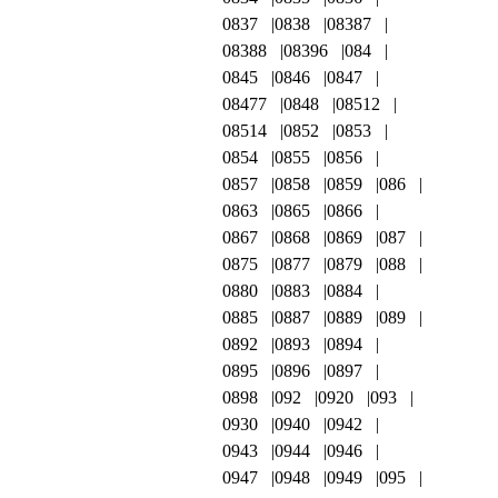
0837
0838
08387
08388
08396
084
0845
0846
0847
08477
0848
08512
08514
0852
0853
0854
0855
0856
0857
0858
0859
086
0863
0865
0866
0867
0868
0869
087
0875
0877
0879
088
0880
0883
0884
0885
0887
0889
089
0892
0893
0894
0895
0896
0897
0898
092
0920
093
0930
0940
0942
0943
0944
0946
0947
0948
0949
095