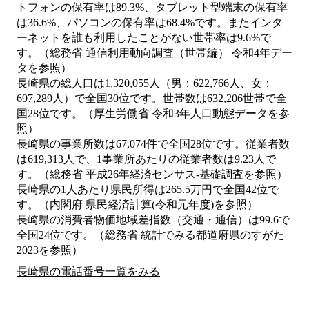
トフォンの保有率は89.3%、タブレット型端末の保有率
は36.6%、パソコンの保有率は68.4%です。またインタ
ーネットを誰も利用したことがない世帯率は9.6%で
す。（総務省 通信利用動向調査（世帯編） 令和4年デー
タを参照）
長崎県の総人口は1,320,055人（男：622,766人、女：
697,289人）で全国30位です。世帯数は632,206世帯で全
国28位です。（厚生労働省 令和3年人口動態データを参
照）
長崎県の事業所数は67,074件で全国28位です。従業者数
は619,313人で、1事業所あたりの従業者数は9.23人で
す。（総務省 平成26年経済センサス‐基礎調査を参照）
長崎県の1人あたり県民所得は265.5万円で全国42位で
す。（内閣府 県民経済計算(令和元年度)を参照）
長崎県の消費者物価地域差指数（交通・通信）は99.6で
全国24位です。（総務省 統計でみる都道府県のすがた
2023を参照）
長崎県の電話番号一覧をみる