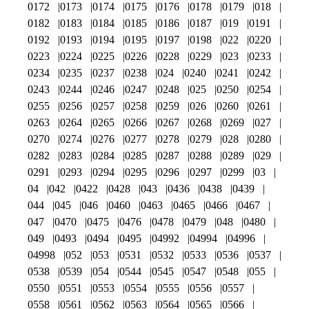
0172
0173
0174
0175
0176
0178
0179
018
0182
0183
0184
0185
0186
0187
019
0191
0192
0193
0194
0195
0197
0198
022
0220
0223
0224
0225
0226
0228
0229
023
0233
0234
0235
0237
0238
024
0240
0241
0242
0243
0244
0246
0247
0248
025
0250
0254
0255
0256
0257
0258
0259
026
0260
0261
0263
0264
0265
0266
0267
0268
0269
027
0270
0274
0276
0277
0278
0279
028
0280
0282
0283
0284
0285
0287
0288
0289
029
0291
0293
0294
0295
0296
0297
0299
03
04
042
0422
0428
043
0436
0438
0439
044
045
046
0460
0463
0465
0466
0467
047
0470
0475
0476
0478
0479
048
0480
049
0493
0494
0495
04992
04994
04996
04998
052
053
0531
0532
0533
0536
0537
0538
0539
054
0544
0545
0547
0548
055
0550
0551
0553
0554
0555
0556
0557
0558
0561
0562
0563
0564
0565
0566