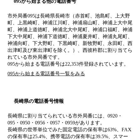
095から始まる他の電話番号
市外局番
095
は
長崎県長崎市（赤首町、池島町、上大野
町、上黒崎町、神浦江川町、神浦扇山町、神浦上大中尾
町、神浦上道徳町、神浦北大中尾町、神浦口福町、神浦
下大中尾町、神浦下道徳町、神浦夏井町、神浦丸尾町、
神浦向町、下大野町、下黒崎町、新牧野町、永田町、西
出津町及び東出津町を除く。）、西彼杵郡
に割り当てら
れている市外局番です。
095から始まる電話番号は22,353件登録されています。
095から始まる電話番号一覧をみる
長崎県の電話番号情報
長崎県に割り当てられている市外局番には、0920・
095・0950・0956・0957・0959があります。
長崎県の世帯単位でみた固定電話の保有率は63%、FAX
の保有率は25.4%、携帯電話の保有率は39.5%、スマー