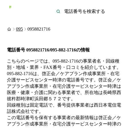
095
0958821716
電話番号
0958821716/095-882-1716
の情報
こちらのページでは、
095-882-1716
の事業者名・回線種
別・地域・業界・FAX番号・口コミを紹介しています。
095-882-1716
は、
啓正会／ケアプラン作成事業所・在宅
介護サービスセンター時津
の電話番号です。
啓正会／ケ
アプラン作成事業所・在宅介護サービスセンター時津は
医療・健康・介護
に関わる事業者
で、所在地は長崎県西
彼杵郡時津町浜田郷５７２
です。
回線種別は
固定電話
で、番号提供事業者は
西日本電信電
話株式会社
です。
この電話番号を保有する事業者の最新情報は
啓正会／ケ
アプラン作成事業所・在宅介護サービスセンター時津
の