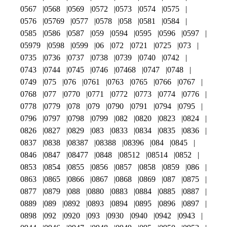
0567
0568
0569
0572
0573
0574
0575
0576
05769
0577
0578
058
0581
0584
0585
0586
0587
059
0594
0595
0596
0597
05979
0598
0599
06
072
0721
0725
073
0735
0736
0737
0738
0739
0740
0742
0743
0744
0745
0746
07468
0747
0748
0749
075
076
0761
0763
0765
0766
0767
0768
077
0770
0771
0772
0773
0774
0776
0778
0779
078
079
0790
0791
0794
0795
0796
0797
0798
0799
082
0820
0823
0824
0826
0827
0829
083
0833
0834
0835
0836
0837
0838
08387
08388
08396
084
0845
0846
0847
08477
0848
08512
08514
0852
0853
0854
0855
0856
0857
0858
0859
086
0863
0865
0866
0867
0868
0869
087
0875
0877
0879
088
0880
0883
0884
0885
0887
0889
089
0892
0893
0894
0895
0896
0897
0898
092
0920
093
0930
0940
0942
0943