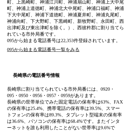
町、上黒崎町、神浦江川町、神浦扇山町、神浦上大中尾
町、神浦上道徳町、神浦北大中尾町、神浦口福町、神浦
下大中尾町、神浦下道徳町、神浦夏井町、神浦丸尾町、
神浦向町、下大野町、下黒崎町、新牧野町、永田町、西
出津町及び東出津町を除く。）、西彼杵郡
に割り当てら
れている市外局番です。
095から始まる電話番号は22,353件登録されています。
095から始まる電話番号一覧をみる
長崎県の電話番号情報
長崎県に割り当てられている市外局番には、0920・
095・0950・0956・0957・0959があります。
長崎県の世帯単位でみた固定電話の保有率は63%、FAX
の保有率は25.4%、携帯電話の保有率は39.5%、スマー
トフォンの保有率は89.3%、タブレット型端末の保有率
は36.6%、パソコンの保有率は68.4%です。またインタ
ーネットを誰も利用したことがない世帯率は9.6%で