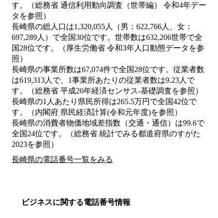
す。（総務省 通信利用動向調査（世帯編） 令和4年デー
タを参照）
長崎県の総人口は1,320,055人（男：622,766人、女：
697,289人）で全国30位です。世帯数は632,206世帯で全
国28位です。（厚生労働省 令和3年人口動態データを参
照）
長崎県の事業所数は67,074件で全国28位です。従業者数
は619,313人で、1事業所あたりの従業者数は9.23人で
す。（総務省 平成26年経済センサス‐基礎調査を参照）
長崎県の1人あたり県民所得は265.5万円で全国42位で
す。（内閣府 県民経済計算(令和元年度)を参照）
長崎県の消費者物価地域差指数（交通・通信）は99.6で
全国24位です。（総務省 統計でみる都道府県のすがた
2023を参照）
長崎県の電話番号一覧をみる
ビジネスに関する電話番号情報