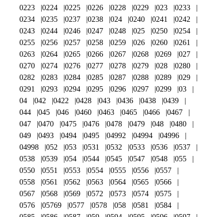
0223
0224
0225
0226
0228
0229
023
0233
0234
0235
0237
0238
024
0240
0241
0242
0243
0244
0246
0247
0248
025
0250
0254
0255
0256
0257
0258
0259
026
0260
0261
0263
0264
0265
0266
0267
0268
0269
027
0270
0274
0276
0277
0278
0279
028
0280
0282
0283
0284
0285
0287
0288
0289
029
0291
0293
0294
0295
0296
0297
0299
03
04
042
0422
0428
043
0436
0438
0439
044
045
046
0460
0463
0465
0466
0467
047
0470
0475
0476
0478
0479
048
0480
049
0493
0494
0495
04992
04994
04996
04998
052
053
0531
0532
0533
0536
0537
0538
0539
054
0544
0545
0547
0548
055
0550
0551
0553
0554
0555
0556
0557
0558
0561
0562
0563
0564
0565
0566
0567
0568
0569
0572
0573
0574
0575
0576
05769
0577
0578
058
0581
0584
0585
0586
0587
059
0594
0595
0596
0597