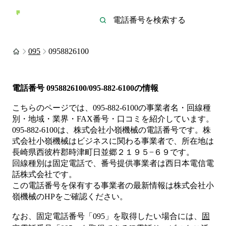
095
0958826100
電話番号
0958826100/095-882-6100
の情報
こちらのページでは、
095-882-6100
の事業者名・回線種
別・地域・業界・FAX番号・口コミを紹介しています。
095-882-6100
は、
株式会社小嶺機械
の電話番号です。
株
式会社小嶺機械は
ビジネス
に関わる事業者
で、所在地は
長崎県西彼杵郡時津町日並郷２１９５−６９
です。
回線種別は
固定電話
で、番号提供事業者は
西日本電信電
話株式会社
です。
この電話番号を保有する事業者の最新情報は
株式会社小
嶺機械
のHP
をご確認ください。
なお、固定電話番号「
095
」を取得したい場合には、
固