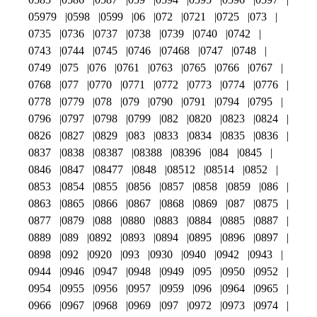
05979
0598
0599
06
072
0721
0725
073
0735
0736
0737
0738
0739
0740
0742
0743
0744
0745
0746
07468
0747
0748
0749
075
076
0761
0763
0765
0766
0767
0768
077
0770
0771
0772
0773
0774
0776
0778
0779
078
079
0790
0791
0794
0795
0796
0797
0798
0799
082
0820
0823
0824
0826
0827
0829
083
0833
0834
0835
0836
0837
0838
08387
08388
08396
084
0845
0846
0847
08477
0848
08512
08514
0852
0853
0854
0855
0856
0857
0858
0859
086
0863
0865
0866
0867
0868
0869
087
0875
0877
0879
088
0880
0883
0884
0885
0887
0889
089
0892
0893
0894
0895
0896
0897
0898
092
0920
093
0930
0940
0942
0943
0944
0946
0947
0948
0949
095
0950
0952
0954
0955
0956
0957
0959
096
0964
0965
0966
0967
0968
0969
097
0972
0973
0974