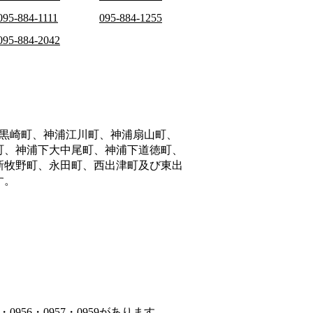
095-884-1111
095-884-1255
095-884-2042
黒崎町、神浦江川町、神浦扇山町、
町、神浦下大中尾町、神浦下道徳町、
新牧野町、永田町、西出津町及び東出
す。
956・0957・0959があります。