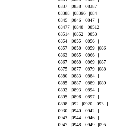
0837
0838
08387
08388
08396
084
0845
0846
0847
08477
0848
08512
08514
0852
0853
0854
0855
0856
0857
0858
0859
086
0863
0865
0866
0867
0868
0869
087
0875
0877
0879
088
0880
0883
0884
0885
0887
0889
089
0892
0893
0894
0895
0896
0897
0898
092
0920
093
0930
0940
0942
0943
0944
0946
0947
0948
0949
095