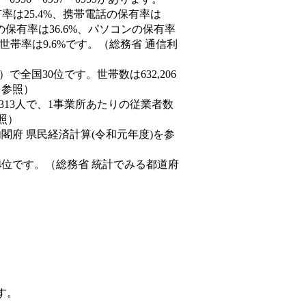
率は25.4%、携帯電話の保有率は
の保有率は36.6%、パソコンの保有率
世帯率は9.6%です。（総務省 通信利
9人）で全国30位です。世帯数は632,206
を参照）
,313人で、1事業所あたりの従業者数
照）
内閣府 県民経済計算(令和元年度)を参
4位です。（総務省 統計でみる都道府
す。