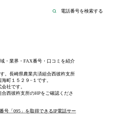
域・業界・FAX番号・口コミを紹介
す。
長崎県農業共済組合西彼杵支所
西海町１５２９−１
です。
式会社
です。
組合西彼杵支所
のHP
をご確認くださ
番号「
095
」を取得できるIP電話サー