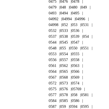
0475
0476
0478
0479
048
0480
049
0493
0494
0495
04992
04994
04996
04998
052
053
0531
0532
0533
0536
0537
0538
0539
054
0544
0545
0547
0548
055
0550
0551
0553
0554
0555
0556
0557
0558
0561
0562
0563
0564
0565
0566
0567
0568
0569
0572
0573
0574
0575
0576
05769
0577
0578
058
0581
0584
0585
0586
0587
059
0594
0595