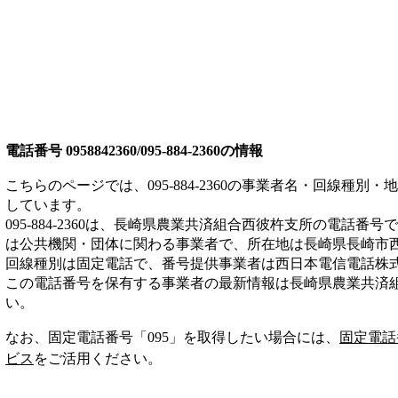
電話番号
0958842360/095-884-2360
の情報
こちらのページでは、
095-884-2360
の事業者名・回線種別・地
しています。
095-884-2360
は、
長崎県農業共済組合西彼杵支所
の電話番号で
は
公共機関・団体
に関わる事業者
で、所在地は長崎県長崎市
回線種別は
固定電話
で、番号提供事業者は
西日本電信電話株
この電話番号を保有する事業者の最新情報は
長崎県農業共済
い。
なお、固定電話番号「
095
」を取得したい場合には、
固定電話
ビス
をご活用ください。