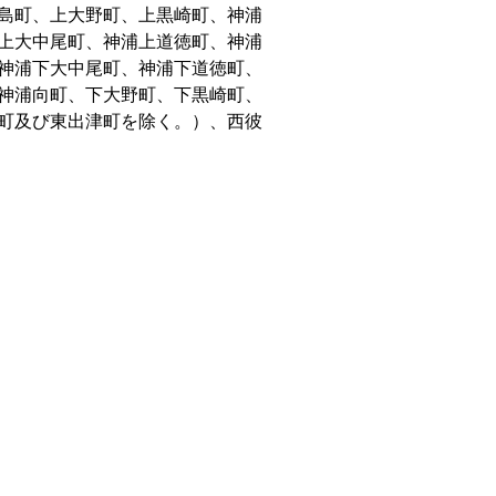
島町、上大野町、上黒崎町、神浦
上大中尾町、神浦上道徳町、神浦
神浦下大中尾町、神浦下道徳町、
神浦向町、下大野町、下黒崎町、
町及び東出津町を除く。）、西彼