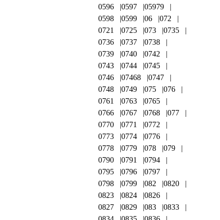
0596
0597
05979
0598
0599
06
072
0721
0725
073
0735
0736
0737
0738
0739
0740
0742
0743
0744
0745
0746
07468
0747
0748
0749
075
076
0761
0763
0765
0766
0767
0768
077
0770
0771
0772
0773
0774
0776
0778
0779
078
079
0790
0791
0794
0795
0796
0797
0798
0799
082
0820
0823
0824
0826
0827
0829
083
0833
0834
0835
0836