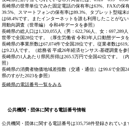
長崎県の世帯単位でみた固定電話の保有率は63%、FAXの保有
39.5%、スマートフォンの保有率は89.3%、タブレット型端末
は68.4%です。またインターネットを誰も利用したことがない
用動向調査（世帯編） 令和4年データを参照）
長崎県の総人口は1,320,055人（男：622,766人、女：697,28
世帯で全国28位です。（厚生労働省 令和3年人口動態データ
長崎県の事業所数は67,074件で全国28位です。従業者数は619
は9.23人です。（総務省 平成26年経済センサス‐基礎調査を参
長崎県の1人あたり県民所得は265.5万円で全国42位です。（
照）
長崎県の消費者物価地域差指数（交通・通信）は99.6で全国2
県のすがた2023を参照）
長崎県の電話番号一覧をみる
公共機関・団体に関する電話番号情報
公共機関・団体に関する電話番号は335,758件登録されていま