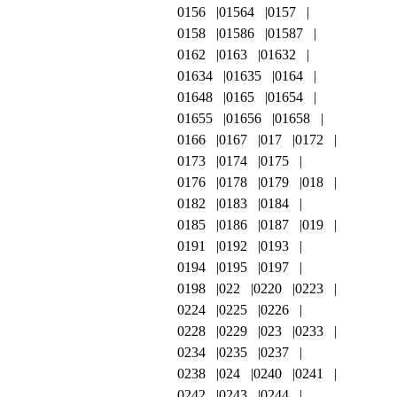
0156
01564
0157
0158
01586
01587
0162
0163
01632
01634
01635
0164
01648
0165
01654
01655
01656
01658
0166
0167
017
0172
0173
0174
0175
0176
0178
0179
018
0182
0183
0184
0185
0186
0187
019
0191
0192
0193
0194
0195
0197
0198
022
0220
0223
0224
0225
0226
0228
0229
023
0233
0234
0235
0237
0238
024
0240
0241
0242
0243
0244