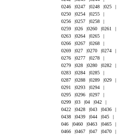
0246
0247
0248
025
0250
0254
0255
0256
0257
0258
0259
026
0260
0261
0263
0264
0265
0266
0267
0268
0269
027
0270
0274
0276
0277
0278
0279
028
0280
0282
0283
0284
0285
0287
0288
0289
029
0291
0293
0294
0295
0296
0297
0299
03
04
042
0422
0428
043
0436
0438
0439
044
045
046
0460
0463
0465
0466
0467
047
0470